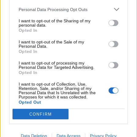
I tergicristalli possono perdere efficacia a causa
dell’
usura delle spazzole
. Per ripristinare l’efficacia
Personal Data Processing Opt Outs
dei tergicristalli nella pulizia del parabrezza
I want to opt-out of the Sharing of my
potrebbe essere importante effettuare un preciso
personal data.
procedimento. Per prima cosa, dovrai
pulire in
Opted In
modo accurato i tuoi dispositivi con un panno
I want to opt-out of the Sale of my
pulito e leggermente umido
. A questo punto,
Personal Data.
assicurati che le spazzole siano ‘libere’,
Opted In
eliminando da esse eventuali residui di sporco
o
I want to opt-out of processing my
di polvere accumulati.
Personal Data for Targeted Advertising.
Opted In
I want to opt-out of Collection, Use,
Retention, Sale, and/or Sharing of my
Personal Data that Is Unrelated with the
Purposes for which it was collected.
Opted Out
CONFIRM
Data Deletion
Data Access
Privacy Policy