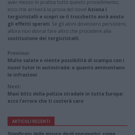
aver messo in pratica tutto questo procedimento,
ecco che arriverà la prova del nove!
Aziona i
tergicristalli e scopri se il trucchetto avrà avuto
gli effetti sperati
. Se gli aloni dovessero persistere,
allora non dovrai fare altro che procedere alla
sostituzione dei tergicristalli
.
Continue
Previous:
Multe salate e niente possibilità di scampo con i
Reading
nuovi tutor in autostrada: a quanto ammontano
le infrazioni
Next:
Maxi blitz della polizia stradale in tutta Europa:
ecco l’errore che ti costerà caro
ARTICOLI RECENTI
Significato delle misure degli pneumatici: come