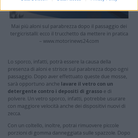
Mai più aloni sul parabrezza dopo il passaggio dei
tergicristalli: ecco il trucchetto da mettere in pratica
– www.motorinews24.com
Lo sporco, infatti, potrà essere la causa della
presenza di aloni e strisce sul parabrezza dopo ogni
passaggio. Dopo aver effettuato queste due mosse,
sarà opportuno anche
lavare il vetro con un
detergente contro i depositi di grasso
e di
polvere. Un vetro sporco, infatti, potrebbe usurare
con maggiore velocità anche dei dispositivi nuovi di
zecca.
Con un coltello, inoltre, potrai rimuovere piccole
porzioni di gomma danneggiata sulle spazzole. Dopo