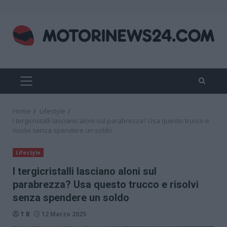
Skip
to
content
PRIMARY
MENU
Home
Lifestyle
I tergicristalli lasciano aloni sul parabrezza? Usa questo trucco e
risolvi senza spendere un soldo
Lifestyle
I tergicristalli lasciano aloni sul
parabrezza? Usa questo trucco e risolvi
senza spendere un soldo
T B
12 Marzo 2025