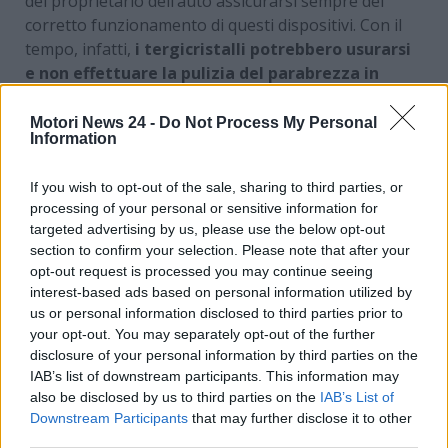
del proprietario dell’auto assicurarsi sempre del
corretto funzionamento di questi dispositivi. Con il
tempo, infatti,
i tergicristalli potrebbero usurarsi
e non effettuare la pulizia del parabrezza in
modo ottimale
.
Motori News 24 -
Do Not Process My Personal
Dei tergicristalli usurati lasceranno dei
fastidiosi
Information
aloni
sul vetro e non rimuoveranno al meglio l’acqua
o lo sporco più ostinato. Sono in molti a sostituire
If you wish to opt-out of the sale, sharing to third parties, or
questi dispositivi in tal caso. Esiste, però,
un comodo
processing of your personal or sensitive information for
trucchetto che potrebbe dare ‘nuova vita’ a
targeted advertising by us, please use the below opt-out
section to confirm your selection. Please note that after your
questi dispositivi, senza procedere all’effettiva
opt-out request is processed you may continue seeing
sostituzione
.
interest-based ads based on personal information utilized by
us or personal information disclosed to third parties prior to
Parabrezza senza più aloni?
your opt-out. You may separately opt-out of the further
disclosure of your personal information by third parties on the
Metti in pratica questo
IAB’s list of downstream participants. This information may
also be disclosed by us to third parties on the
IAB’s List of
trucchetto con i tergicristalli
Downstream Participants
that may further disclose it to other
third parties.