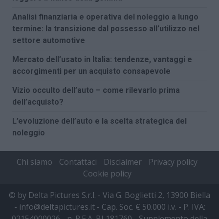
Analisi finanziaria e operativa del noleggio a lungo
termine: la transizione dal possesso all’utilizzo nel
settore automotive
Mercato dell’usato in Italia: tendenze, vantaggi e
accorgimenti per un acquisto consapevole
Vizio occulto dell’auto – come rilevarlo prima
dell’acquisto?
L’evoluzione dell’auto e la scelta strategica del
noleggio
Chi siamo
Contattaci
Disclaimer
Privacy policy
Cookie policy
© by Delta Pictures S.r.l. - Via G. Boglietti 2, 13900 Biella
- info@deltapictures.it - Cap. Soc. € 50.000 i.v. - P. IVA:
02154000026 - n. R.E.A. BI 181760 - Supplemento della