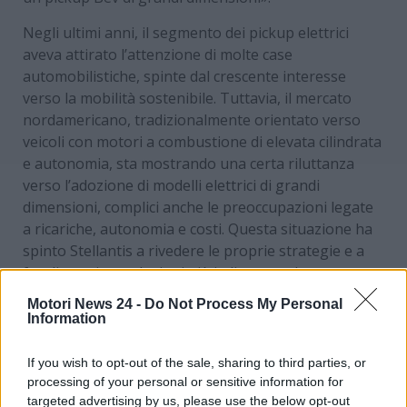
Negli ultimi anni, il segmento dei pickup elettrici
aveva attirato l’attenzione di molte case
automobilistiche, spinte dal crescente interesse
verso la mobilità sostenibile. Tuttavia, il mercato
nordamericano, tradizionalmente orientato verso
veicoli con motori a combustione di elevata cilindrata
e autonomia, sta mostrando una certa riluttanza
verso l’adozione di modelli elettrici di grandi
dimensioni, complici anche le preoccupazioni legate
a ricariche, autonomia e costi. Questa situazione ha
spinto Stellantis a rivedere le proprie strategie e a
focalizzarsi su soluzioni più in linea con le
aspettative e le esigenze dei consumatori locali.
Motori News 24 -
Do Not Process My Personal
Information
If you wish to opt-out of the sale, sharing to third parties, or
processing of your personal or sensitive information for
targeted advertising by us, please use the below opt-out