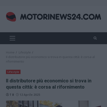
Skip
to
content
PRIMARY
MENU
Home
Lifestyle
Il distributore più economico si trova in questa città: è corsa al
rifornimento
Lifestyle
Il distributore più economico si trova in
questa città: è corsa al rifornimento
T B
12 Aprile 2025