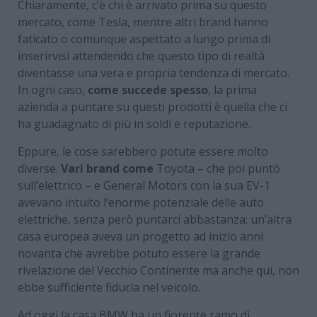
Chiaramente, c’è chi è arrivato prima su questo
mercato, come Tesla, mentre altri brand hanno
faticato o comunque aspettato a lungo prima di
inserirvisi attendendo che questo tipo di realtà
diventasse una vera e propria tendenza di mercato.
In ogni caso,
come succede spesso
, la prima
azienda a puntare su questi prodotti è quella che ci
ha guadagnato di più in soldi e reputazione.
Eppure, le cose sarebbero potute essere molto
diverse.
Vari brand come
Toyota – che poi puntò
sull’elettrico – e General Motors con la sua EV-1
avevano intuito l’enorme potenziale delle auto
elettriche, senza però puntarci abbastanza; un’altra
casa europea aveva un progetto ad inizio anni
novanta che avrebbe potuto essere la grande
rivelazione del Vecchio Continente ma anche qui, non
ebbe sufficiente fiducia nel veicolo.
Ad oggi la casa BMW ha un fiorente ramo di