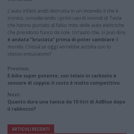
L’auto infatti andò distrutta in un incendio il che è
ironico, considerando i primi casi di incendi di Tesla
che hanno portato al falso mito delle auto elettriche
che prendono fuoco da sole. Un’auto che, si può dire,
è andata “bruciata” prima di poter cambiare
il
mondo. Chissà se oggi verrebbe accolta con lo
stesso entusiasmo?
Continue
Previous:
E-bike super potente, con telaio in carbonio e
Reading
sensore di coppia: il costo è molto competitivo
Next:
Quanto dura una tanica da 10 litri di AdBlue dopo
il rabbocco?
ARTICOLI RECENTI