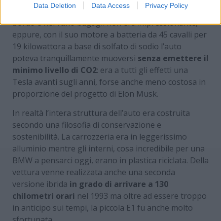
Data Deletion
Data Access
Privacy Policy
tranquillamente quattro adulti. Forse lo spazio a
bordo e nel vano bagagli non era impressionante,
eppure, con il suo motore a batteria da 45 cavalli per
19 kilowattora a base di solfato di sodio l’auto
poteva tranquillamente muoversi
senza emettere il
minimo livello di CO2
: era a tutti gli effetti una
Tesla avanti sugli anni, forse anche meno costosa in
proporzione del progetto di Elon Musk.
In realtà l’intera struttura dell’auto era costruita
secondo una filosofia di conservazione e
sostenibilità. La carrozzeria era in leggerissimo
alluminio mentre gli interni, cosa incredibile per una
BMW a pensarci oggi, erano in plastica riciclata. Della
vettura venne realizzata anche una seconda
versione ibrida
in grado di arrivare a 130
chilometri orari
nel 1993 ma oltre ad essere troppo
in anticipo sui tempi, la piccola E1 fu anche molto
sfortunata.