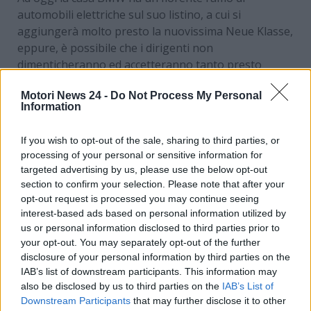
automobili elettriche sul suo listino, a cui si
aggiungerà molto presto la nuovissima Neue Klasse,
eppure, è possibile che i dirigenti non
dimenticheranno ed accetteranno tanto presto
l’errore di valutazione compiuto oltre vent’anni fa,
Motori News 24 -
Do Not Process My Personal
quando sembrava che l’azienda
potesse diventare
Information
il primo marchio europeo a produrre in serie
un’automobile elettrica.
If you wish to opt-out of the sale, sharing to third parties, or
processing of your personal or sensitive information for
Il rimpianto di BMW è
targeted advertising by us, please use the below opt-out
section to confirm your selection. Please note that after your
assurdo
opt-out request is processed you may continue seeing
interest-based ads based on personal information utilized by
Era il 1991 quando all’International Motor Show che
us or personal information disclosed to third parties prior to
si teneva nella località casalinga di Francoforte BMW
your opt-out. You may separately opt-out of the further
svelò al mondo un progetto ideato da Mark Clarke,
disclosure of your personal information by third parties on the
designer che ha creato una delle prime monovolume
IAB’s list of downstream participants. This information may
also be disclosed by us to third parties on the
IAB’s List of
elettriche della storia. Si trattava
della BMW E1
, un
Downstream Participants
that may further disclose it to other
progetto nato come innovazione ma finito nel