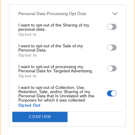
third parties.
dimenticatoio dell’azienda molto presto, nonostante
il clamore suscitato alla sua grande presentazione.
Personal Data Processing Opt Outs
I want to opt-out of the Sharing of my
personal data.
Opted In
I want to opt-out of the Sale of my
Personal Data.
Opted In
I want to opt-out of processing my
Personal Data for Targeted Advertising.
Opted In
I want to opt-out of Collection, Use,
Retention, Sale, and/or Sharing of my
Personal Data that Is Unrelated with the
Purposes for which it was collected.
Opted Out
La BMW E1, un’occasione sprecata (BMW Blog) -
www.MotoriNews24.com
CONFIRM
Lunga meno di 3,5 metri, la vettura poteva ospitare