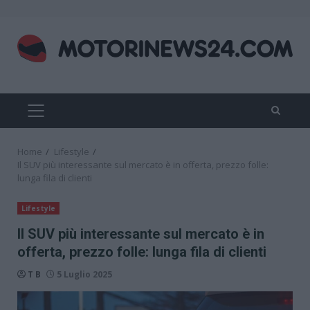
Skip
to
content
PRIMARY
MENU
Home
Lifestyle
Il SUV più interessante sul mercato è in offerta, prezzo folle:
lunga fila di clienti
Lifestyle
Il SUV più interessante sul mercato è in
offerta, prezzo folle: lunga fila di clienti
T B
5 Luglio 2025