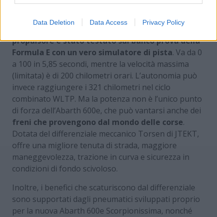
Un post condiviso da LIGA Lindengut-Garage AG (@liga.ag)
Data Deletion
Data Access
Privacy Policy
Parliamo di un modello molto speciale, dato che
il
propulsore è stato testato sul banco prova della
Formula E con un vero simulatore di pista
. Va da 0
a 100 in 5,85 secondi, mentre la velocità massima
(limitata) è di 200 chilometri orari. L’autonomia può
invece raggiungere i 321 chilometri nel ciclo
combinato WLTP. Ma la potenza non è l’unico punto
di forza dell’Abarth 600e, che può vantarsi anche dei
freni che provengono dal mondo delle corse
.
Dotata del differenziale meccanico Torsen di JTEKT,
offre una migliore tenuta di strada, maggiore
maneggevolezza, trazione in curva e sicurezza in
condizioni di fondo scivoloso.
Inoltre, i benefici che scaturiscono dal differenziale
sono supportati dagli pneumatici sviluppati proprio
per la nuova Abarth 600e Scorpionissima, nonché