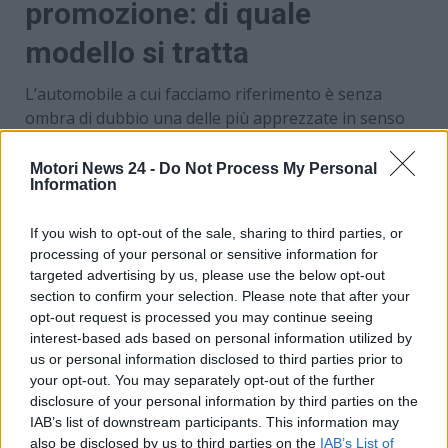
promozione: di quale
modello si tratta
L’automobile a cui facciamo riferimento è senza
ombra di dubbio una delle più apprezzate in senso
assoluto, ovvero la
Jeep Compass
.
Già prenotabile
nell’allestimento di lancio chiamato First Edition, la
Motori News 24 -
Do Not Process My Personal
Information
nuova vettura statunitense è in vendita anche nella
versione Altitude. La Jeep Compass è a disposizione
If you wish to opt-out of the sale, sharing to third parties, or
sia con motore 1.2 turbo benzina mild hybrid che
processing of your personal or sensitive information for
100% elettrica, ed è davvero una vettura completa.
Di
targeted advertising by us, please use the below opt-out
serie
sono disponibili aggiunte come i
cerchi da 18
section to confirm your selection. Please note that after your
pollici, fari a LED, specchietti ripiegabili
opt-out request is processed you may continue seeing
elettricamente, climatizzatore bizona
,
interest-based ads based on personal information utilized by
sospensioni posteriori multilink e molto altro.
us or personal information disclosed to third parties prior to
your opt-out. You may separately opt-out of the further
disclosure of your personal information by third parties on the
IAB’s list of downstream participants. This information may
also be disclosed by us to third parties on the
IAB’s List of