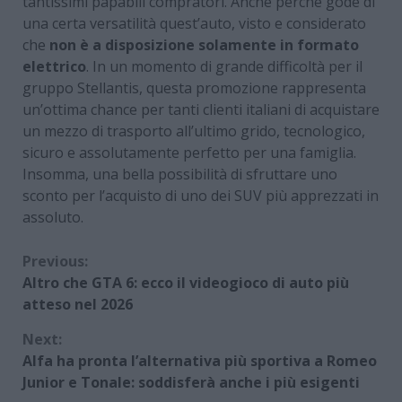
tantissimi papabili compratori. Anche perché gode di
una certa versatilità quest’auto, visto e considerato
che
non è a disposizione solamente in formato
elettrico
. In un momento di grande difficoltà per il
gruppo Stellantis, questa promozione rappresenta
un’ottima chance per tanti clienti italiani di acquistare
un mezzo di trasporto all’ultimo grido, tecnologico,
sicuro e assolutamente perfetto per una famiglia.
Insomma, una bella possibilità di sfruttare uno
sconto per l’acquisto di uno dei SUV più apprezzati in
assoluto.
Continue
Previous:
Altro che GTA 6: ecco il videogioco di auto più
Reading
atteso nel 2026
Next:
Alfa ha pronta l’alternativa più sportiva a Romeo
Junior e Tonale: soddisferà anche i più esigenti