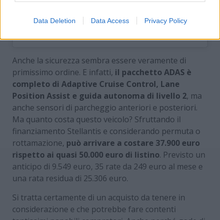
Data Deletion
Data Access
Privacy Policy
Un post condiviso da Jeep NZ
? (@jeepnz)
Anche la sicurezza sembra essere veramente di
primissimo ordine. E infatti,
il pacchetto ADAS è
completo di Adaptive Cruise Control, Lane
Position Assist e guida autonoma di livello 2
, ma
anche sensori di parcheggio anteriori e posteriori.
Ma quanto costa questo veicolo? Sfruttando il
finanziamento Stellantis e considerando permuta o
rottamazione,
può arrivare a costare 37.900 euro
rispetto ai quasi 50.000 euro di listino
. Previsto un
anticipo di 9.549 euro, 35 rate da 249 euro al mese e
una rata residua di 25.306 euro.
Si tratta certamente di un acquisto da tenere in
considerazione e che potrebbe fare contenti