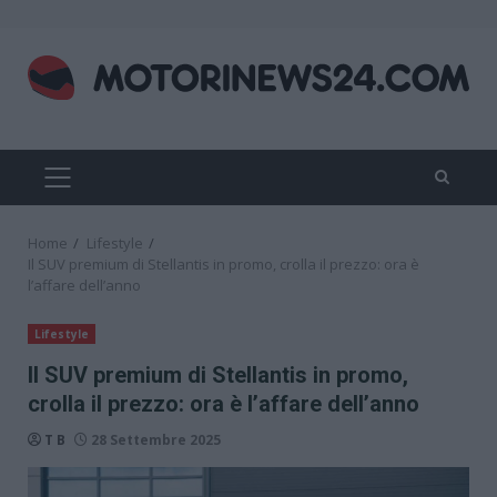
Skip
to
content
PRIMARY
MENU
Home
Lifestyle
Il SUV premium di Stellantis in promo, crolla il prezzo: ora è
l’affare dell’anno
Lifestyle
Il SUV premium di Stellantis in promo,
crolla il prezzo: ora è l’affare dell’anno
T B
28 Settembre 2025