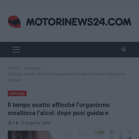
Skip
to
content
PRIMARY
MENU
Home
Lifestyle
Il tempo esatto affinché l’organismo smaltisca l’alcol: dopo puoi
guidare
Lifestyle
Il tempo esatto affinché l’organismo
smaltisca l’alcol: dopo puoi guidare
T B
8 Aprile 2025