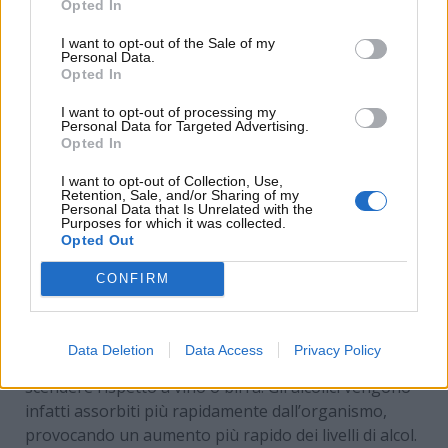
Opted In
I want to opt-out of the Sale of my
Personal Data.
Opted In
I want to opt-out of processing my
Personal Data for Targeted Advertising.
Opted In
I want to opt-out of Collection, Use,
Retention, Sale, and/or Sharing of my
Personal Data that Is Unrelated with the
Purposes for which it was collected.
Opted Out
Cosa incide sulla permanenza di alcol nel corpo
(www.motorinews24.com)
CONFIRM
Anche il
genere di bevanda
fa tanta differenza;
Data Deletion
Data Access
Privacy Policy
vodka, whisky o rum impiegheranno più tempo a
scendere rispetto a vino o birra. Gli alcolici vengono
infatti assorbiti più rapidamente dall’organismo,
provocando un aumento più rapido dei livelli di alcol.