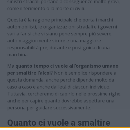
sinistri stradali portano a conseguenze molto gravi,
come il ferimento o la morte di civili.
Questa è la ragione principale che porta i marchi
automobilisti, le organizzazioni stradali e i governi
vari a far sì che vi siano pene sempre più severe,
auto maggiormente sicure e una maggiore
responsabilità pre, durante e post guida di una
macchina.
Ma
quanto tempo ci vuole all’organismo umano
per smaltire l’alcol
? Non è semplice rispondere a
questa domanda, anche perché dipende molto da
caso a caso e anche dall’età di ciascun individuo.
Tuttavia, cercheremo di capirlo nelle prossime righe,
anche per capire quanto dovrebbe aspettare una
persona per guidare successivamente.
Quanto ci vuole a smaltire