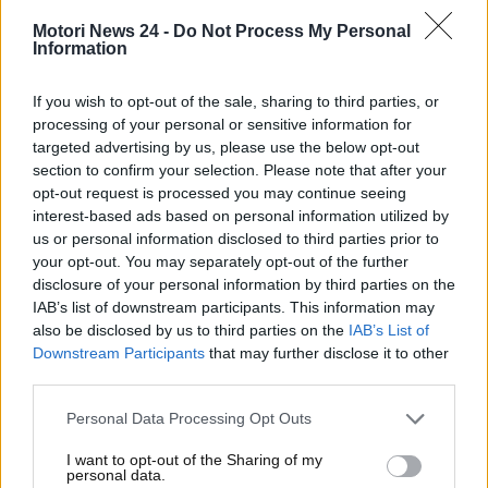
l’alcol: solo dopo si può
Motori News 24 -
Do Not Process My Personal
guidare
Information
La prima cosa da dire è che
in media il corpo
If you wish to opt-out of the sale, sharing to third parties, or
processing of your personal or sensitive information for
umano può assumere circa un drink standard
targeted advertising by us, please use the below opt-out
all’ora
. Per capirci, si può assimilare un bicchiere di
section to confirm your selection. Please note that after your
vino, una birra o uno shot di liquore. Tuttavia, ci
opt-out request is processed you may continue seeing
sono molti altri fattori da considerare quando si
interest-based ads based on personal information utilized by
assume alcol, fattori che possono influenzare
us or personal information disclosed to third parties prior to
assorbimento ed eliminazione di alcol da parte
your opt-out. You may separately opt-out of the further
dell’organismo. La prima riguarda la
quantità di
disclosure of your personal information by third parties on the
IAB’s list of downstream participants. This information may
consumi
; più se ne consume, maggiore sarà il tempo
also be disclosed by us to third parties on the
IAB’s List of
per far sì che il corpo lo elabori ed elimini. Se si beve
Downstream Participants
that may further disclose it to other
tanto alcol in poco tempo
, il livello nel sangue
third parties.
potrebbe essere molto più alto e impiegare più
tempo a scendere.
Personal Data Processing Opt Outs
I want to opt-out of the Sharing of my
personal data.