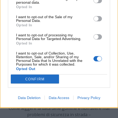
l’aderenza sull’asfalto. Ecco, dunque, che sarà
personal data.
fondamentale conoscere la
reale data di
Opted In
produzione
di questi elementi. Non tutti sono a
I want to opt-out of the Sale of my
conoscenza del
metodo per leggere tale data
.
Personal Data.
Ecco che cosa c’è da sapere a riguardo.
Opted In
I want to opt-out of processing my
Personal Data for Targeted Advertising.
Opted In
I want to opt-out of Collection, Use,
Retention, Sale, and/or Sharing of my
Personal Data that Is Unrelated with the
Purposes for which it was collected.
Opted Out
CONFIRM
Data Deletion
Data Access
Privacy Policy
Come leggere la data delle gomme e non avere mai
problemi di sicurezza in strada –