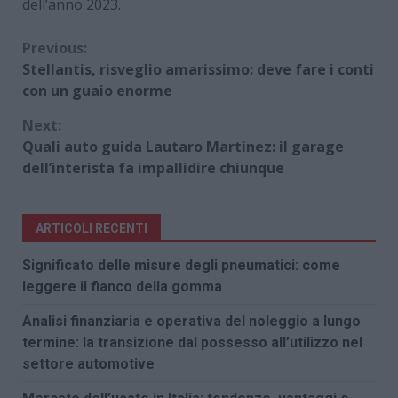
dell’anno 2023.
Continue
Previous:
Stellantis, risveglio amarissimo: deve fare i conti
Reading
con un guaio enorme
Next:
Quali auto guida Lautaro Martinez: il garage
dell’interista fa impallidire chiunque
ARTICOLI RECENTI
Significato delle misure degli pneumatici: come
leggere il fianco della gomma
Analisi finanziaria e operativa del noleggio a lungo
termine: la transizione dal possesso all’utilizzo nel
settore automotive