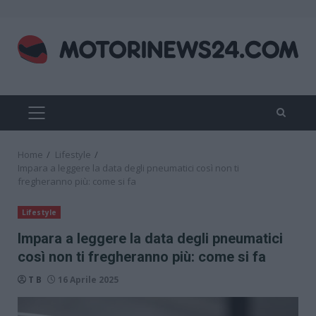
Skip
to
content
PRIMARY
MENU
Home
Lifestyle
Impara a leggere la data degli pneumatici così non ti
fregheranno più: come si fa
Lifestyle
Impara a leggere la data degli pneumatici
così non ti fregheranno più: come si fa
T B
16 Aprile 2025