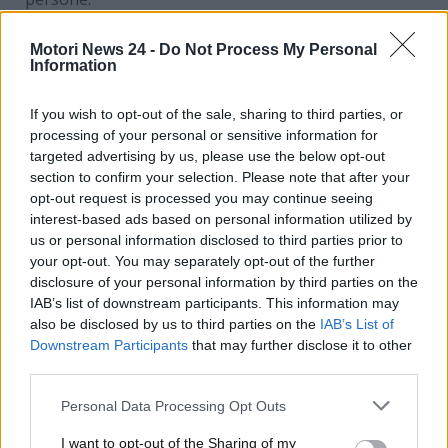
In alcuni casi, poi, anche una gomma conservata in
Motori News 24 -
Do Not Process My Personal
modo impeccabile all’esterno potrebbe avere una
Information
struttura interna compromessa. Dopo 6 anni al
massimo, quindi, a prescindere dall’utilizzo effettivo,
If you wish to opt-out of the sale, sharing to third parties, or
sarebbe il caso di procedere con l’acquisto di
processing of your personal or sensitive information for
pneumatici nuovi. Ma
come fare per conoscere
targeted advertising by us, please use the below opt-out
section to confirm your selection. Please note that after your
realmente la data di produzione delle gomme e
opt-out request is processed you may continue seeing
per non ricevere mai fregature a riguardo?
interest-based ads based on personal information utilized by
us or personal information disclosed to third parties prior to
La data degli pneumatici si
your opt-out. You may separately opt-out of the further
disclosure of your personal information by third parties on the
legge così: il semplice
IAB’s list of downstream participants. This information may
also be disclosed by us to third parties on the
IAB’s List of
procedimento da adottare
Downstream Participants
that may further disclose it to other
third parties.
La gomma, con il passare del tempo e con i
chilometri percorsi, tende naturalmente a perdere la
Personal Data Processing Opt Outs
sua elasticità e morbidezza, compromettendo
I want to opt-out of the Sharing of my