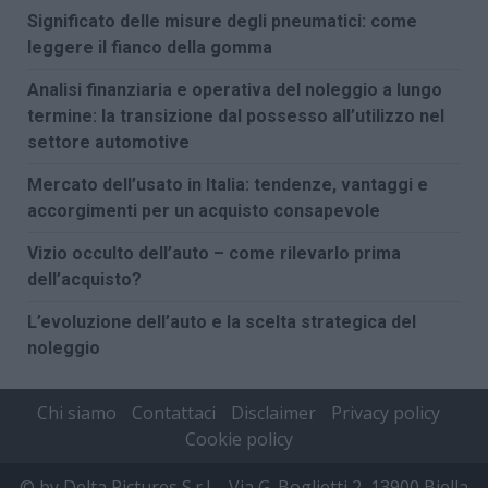
Significato delle misure degli pneumatici: come
leggere il fianco della gomma
Analisi finanziaria e operativa del noleggio a lungo
termine: la transizione dal possesso all’utilizzo nel
settore automotive
Mercato dell’usato in Italia: tendenze, vantaggi e
accorgimenti per un acquisto consapevole
Vizio occulto dell’auto – come rilevarlo prima
dell’acquisto?
L’evoluzione dell’auto e la scelta strategica del
noleggio
Chi siamo
Contattaci
Disclaimer
Privacy policy
Cookie policy
© by Delta Pictures S.r.l. - Via G. Boglietti 2, 13900 Biella