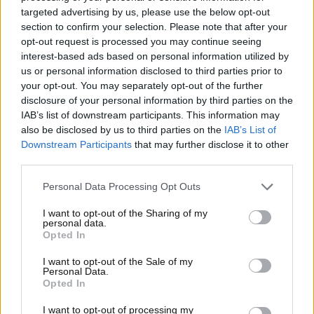
l’azienda ha trovato un modo per sfruttarli
targeted advertising by us, please use the below opt-out
section to confirm your selection. Please note that after your
comunque, convincendo i suoi clienti a passare ai
opt-out request is processed you may continue seeing
suoi tanti modelli elettrici…con una promo.
interest-based ads based on personal information utilized by
us or personal information disclosed to third parties prior to
L’offerta valida sui modelli
KONA Electric
e la nuova
your opt-out. You may separately opt-out of the further
IONIQ 5
– qui la promo è di 9.000 euro – o
IONIQ 6
–
disclosure of your personal information by third parties on the
qui si arriva fino a 10.000 euro invece – è molto
IAB’s list of downstream participants. This information may
allettante: su queste auto, si può ottenere uno
also be disclosed by us to third parties on the
IAB’s List of
sconto molto interessante, soprattutto
Downstream Participants
that may further disclose it to other
considerando il prezzo base delle auto non certo
third parties.
sostenibile per tutti; la promo consente virtualmente
Personal Data Processing Opt Outs
a chiunque di portarsi a casa un modello di questo
tipo.
I want to opt-out of the Sharing of my
personal data.
Ci sono però alcune condizioni per accedere a questa
Opted In
offerta che elenchiamo pari pari a come appaiono
I want to opt-out of the Sale of my
sul sito:
Personal Data.
Opted In
Offerta valida dal 01/03/2025 fino al 31/03/2025.
I want to opt-out of processing my