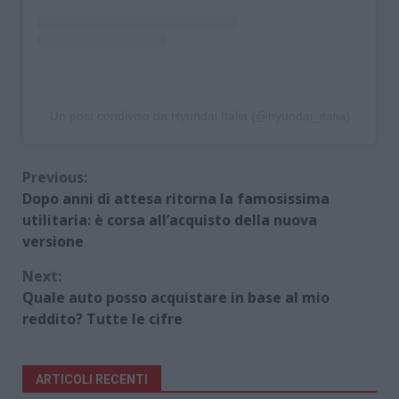
Un post condiviso da Hyundai Italia (@hyundai_italia)
Continue
Previous:
Dopo anni di attesa ritorna la famosissima
Reading
utilitaria: è corsa all’acquisto della nuova
versione
Next:
Quale auto posso acquistare in base al mio
reddito? Tutte le cifre
ARTICOLI RECENTI