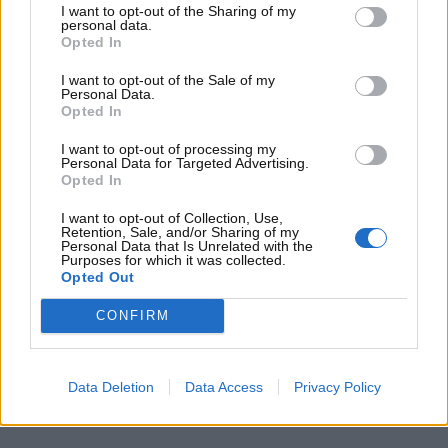
I want to opt-out of the Sharing of my
permetterebbe la sopravvivenza di questa
personal data.
caratteristica anche in un futuro dominato da
Opted In
propulsori ecologici, senza benzina o diesel.
I want to opt-out of the Sale of my
Kawasaki a dirla tutta ha già presentato qualcosa di
Personal Data.
simile sulla Ninja H2 ma in quel caso, si parlava di un
Opted In
motore a quattro cilindri. Qui invece abbiamo un
I want to opt-out of processing my
biciclidnrico, qualcosa di mai visto fino ad ora.
Personal Data for Targeted Advertising.
Opted In
I dettagli su questo progetto, come è ovvio, sono
I want to opt-out of Collection, Use,
ancora segreti. La casa ha comunque dichiarato
di
Retention, Sale, and/or Sharing of my
aver usato un propulsore a due cilindri già
Personal Data that Is Unrelated with the
Purposes for which it was collected.
esistente
a cui ha aggiunto un’unità chiamata
Opted Out
O’CUVOID ad idrogeno che ne riduce le emissioni.
CONFIRM
Attenzione però perché ALICE è parte di un progetto
molto più ampio. Kawasaki è un colosso che opera in
tanti campi e infatti, quello delle moto è solo uno dei
Data Deletion
Data Access
Privacy Policy
tanti in cui si andrebbe a ramificare il progetto di
motori sostenibili.