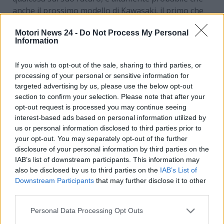
anche il prossimo modello di Kawasaki, il primo che
utilizzerà questa sua tecnologia così incredibile,
Motori News 24 -
Do Not Process My Personal
diventi una pietra miliare come quelli che abbiamo
Information
elencato. Ma per comprendere di cosa parliamo,
andiamo a conoscere ALICE!
If you wish to opt-out of the sale, sharing to third parties, or
processing of your personal or sensitive information for
Un progetto futuristico
targeted advertising by us, please use the below opt-out
section to confirm your selection. Please note that after your
No, non stiamo parlando di una nuova dipendente
opt-out request is processed you may continue seeing
dell’azienda: in effetti,
ALICE System
altro non è che
interest-based ads based on personal information utilized by
il progetto di un nuovissimo motore per le moto
us or personal information disclosed to third parties prior to
your opt-out. You may separately opt-out of the further
Kawasaki del futuro che ha due caratteristiche
disclosure of your personal information by third parties on the
interessanti: la prima è la combinazione tra motore
IAB’s list of downstream participants. This information may
termico e mobilità sostenibile e la seconda è di
also be disclosed by us to third parties on the
IAB’s List of
essere il primo ad usare questo combustibile a
Downstream Participants
that may further disclose it to other
montare un turbocompressore.
third parties.
L’idea alla base di ALICE è quella di inserire
un turbo
Personal Data Processing Opt Outs
in un motore a idrogeno
. Una soluzione che