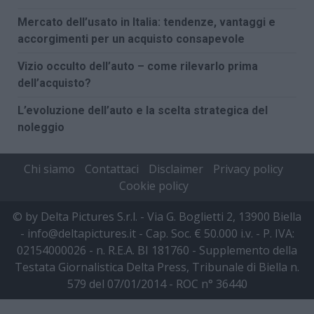
Mercato dell’usato in Italia: tendenze, vantaggi e
accorgimenti per un acquisto consapevole
Vizio occulto dell’auto – come rilevarlo prima
dell’acquisto?
L’evoluzione dell’auto e la scelta strategica del
noleggio
Chi siamo
Contattaci
Disclaimer
Privacy policy
Cookie policy
© by Delta Pictures S.r.l. - Via G. Boglietti 2, 13900 Biella
- info@deltapictures.it - Cap. Soc. € 50.000 i.v. - P. IVA:
02154000026 - n. R.E.A. BI 181760 - Supplemento della
Testata Giornalistica Delta Press, Tribunale di Biella n.
579 del 07/01/2014 - ROC n° 36440