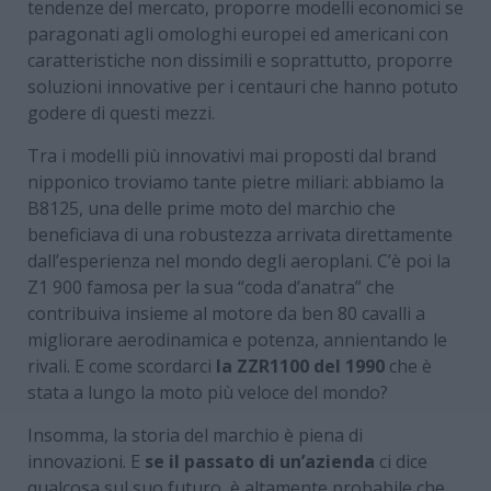
tendenze del mercato, proporre modelli economici se
paragonati agli omologhi europei ed americani con
caratteristiche non dissimili e soprattutto, proporre
soluzioni innovative per i centauri che hanno potuto
godere di questi mezzi.
Tra i modelli più innovativi mai proposti dal brand
nipponico troviamo tante pietre miliari: abbiamo la
B8125, una delle prime moto del marchio che
beneficiava di una robustezza arrivata direttamente
dall’esperienza nel mondo degli aeroplani. C’è poi la
Z1 900 famosa per la sua “coda d’anatra” che
contribuiva insieme al motore da ben 80 cavalli a
migliorare aerodinamica e potenza, annientando le
rivali. E come scordarci
la ZZR1100 del 1990
che è
stata a lungo la moto più veloce del mondo?
Insomma, la storia del marchio è piena di
innovazioni. E
se il passato di un’azienda
ci dice
qualcosa sul suo futuro, è altamente probabile che