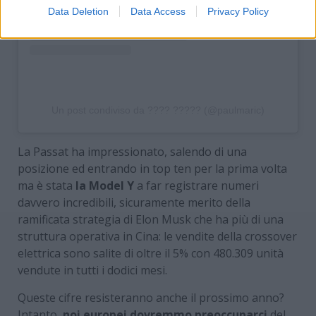
Data Deletion
Data Access
Privacy Policy
Un post condiviso da ???? ????? (@paulmaric)
La Passat ha impressionato, salendo di una
posizione ed entrando in top ten per la prima volta
ma è stata
la Model Y
a far registrare numeri
davvero incredibili, sicuramente merito della
ramificata strategia di Elon Musk che ha più di una
struttura operativa in Cina: le vendite della crossover
elettrica sono salite di oltre il 5% con 480.309 unità
vendute in tutti i dodici mesi.
Queste cifre resisteranno anche il prossimo anno?
Intanto,
noi europei dovremmo preoccuparci
del