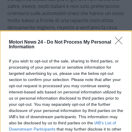
salire, invece, molti italiani e non solo preferiscono
orientarsi sulle automobili cinesi che hanno un costo
molto basso a fronte di una capacità costruttiva
decisamente migliore, rispetto a vent’anni fa circa.
Dettagli che però non sembrano aver influito molto
sulla scelta dei compratori cinesi.
Motori News 24 -
Do Not Process My Personal
Information
Tentazione occidentale
If you wish to opt-out of the sale, sharing to third parties, or
processing of your personal or sensitive information for
Il brand BYD sembra dominare in Cina con i suoi
targeted advertising by us, please use the below opt-out
modelli che occupano
quasi del tutto la top ten
section to confirm your selection. Please note that after your
delle auto più vendute del paese nel 2024. Tuttavia,
opt-out request is processed you may continue seeing
due case occidentali si sono prese due degli “spot”
interest-based ads based on personal information utilized by
più interessanti in questa particolare classifica. Si
us or personal information disclosed to third parties prior to
tratta della Tesla Model Y che ha primeggiato sulle
your opt-out. You may separately opt-out of the further
disclosure of your personal information by third parties on the
rivali cinesi, una cosa che in Europa sta continuando
IAB’s list of downstream participants. This information may
ad accadere ma sempre più a fatica, e della
also be disclosed by us to third parties on the
IAB’s List of
sorprendente Volskwagen Passat, decima e ultima in
Downstream Participants
that may further disclose it to other