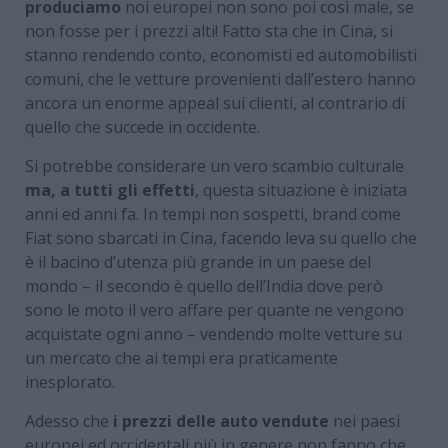
produciamo
noi europei non sono poi così male, se
non fosse per i prezzi alti! Fatto sta che in Cina, si
stanno rendendo conto, economisti ed automobilisti
comuni, che le vetture provenienti dall’estero hanno
ancora un enorme appeal sui clienti, al contrario di
quello che succede in occidente.
Si potrebbe considerare un vero scambio culturale
ma, a tutti gli effetti
, questa situazione è iniziata
anni ed anni fa. In tempi non sospetti, brand come
Fiat sono sbarcati in Cina, facendo leva su quello che
è il bacino d’utenza più grande in un paese del
mondo – il secondo è quello dell’India dove però
sono le moto il vero affare per quante ne vengono
acquistate ogni anno – vendendo molte vetture su
un mercato che ai tempi era praticamente
inesplorato.
Adesso che
i prezzi delle auto vendute
nei paesi
europei ed occidentali più in genere non fanno che