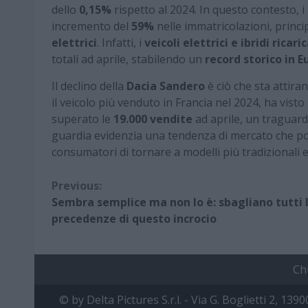
dello
0,15%
rispetto al 2024. In questo contesto, i
incremento del
59%
nelle immatricolazioni, princ
elettrici
. Infatti, i
veicoli elettrici e ibridi ricari
totali ad aprile, stabilendo un
record storico in 
Il declino della
Dacia Sandero
è ciò che sta attir
il veicolo più venduto in Francia nel 2024, ha vist
superato le
19.000 vendite
ad aprile, un traguar
guardia evidenzia una tendenza di mercato che pot
consumatori di tornare a modelli più tradizionali e
Continue
Previous:
Sembra semplice ma non lo è: sbagliano tutti 
Reading
precedenze di questo incrocio
Ch
© by Delta Pictures S.r.l. - Via G. Boglietti 2, 139