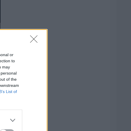
sonal or
ection to
ou may
 personal
out of the
 downstream
B’s List of