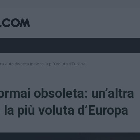
ra auto diventa in poco la più voluta d’Europa
ormai obsoleta: un’altra
 la più voluta d’Europa