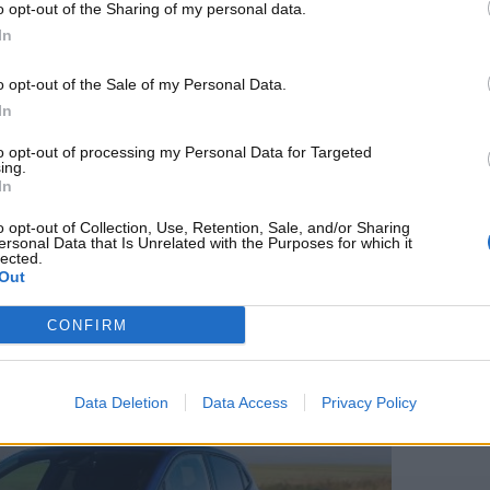
o opt-out of the Sharing of my personal data.
enze dei consumatori, che sembrano sempre più inclini a
In
oni, tecnologia e design
.
o opt-out of the Sale of my Personal Data.
 la Sandero!
In
opeo ha subito un cambiamento significativo nelle
to opt-out of processing my Personal Data for Targeted
ing.
, che ha dominato le vendite negli ultimi cinque anni, sta
In
e ha riconquistato il primo posto tra le
auto più vendute in
dalle statistiche di vendita di aprile 2025, rivelando una
o opt-out of Collection, Use, Retention, Sale, and/or Sharing
ersonal Data that Is Unrelated with the Purposes for which it
tico.
lected.
Out
CONFIRM
Data Deletion
Data Access
Privacy Policy