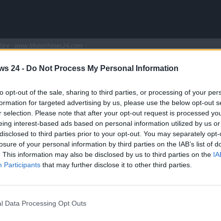
olare - www.MotoriNews24.com
cia. Il modello l’ha battuta sotto ogni aspetto.
ws 24 -
Do Not Process My Personal Information
 sorpresa
degli ultimi anni imponendosi come uno dei
to opt-out of the sale, sharing to third parties, or processing of your per
pa, è altrettanto strano scoprire cosa è successo in questi
formation for targeted advertising by us, please use the below opt-out s
te superata da un altro modello molto famoso.
r selection. Please note that after your opt-out request is processed y
eing interest-based ads based on personal information utilized by us or
escita da parte dei suoi
costruttori locali
, con ben sette
disclosed to third parties prior to your opt-out. You may separately opt-
e. Tra questi, la
Dacia Duster
e la
Toyota Yaris Cross
,
losure of your personal information by third parties on the IAB’s list of
resenza. È interessante notare che, mentre i produttori
. This information may also be disclosed by us to third parties on the
IA
swagen Golf
e il
SUV T-Roc
stanno mostrando segni di
Participants
that may further disclose it to other third parties.
della domanda per questi veicoli. Eì francese anche l’auto
l Data Processing Opt Outs
osto, come la
Sandero
, e le auto più costose e
ro del mercato. Le case automobilistiche devono affrontare