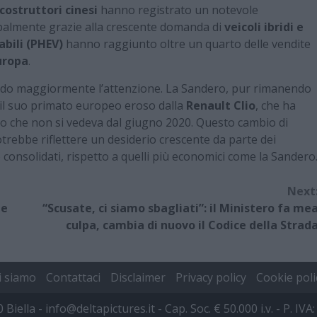
costruttori cinesi
hanno registrato un notevole
ipalmente grazie alla crescente domanda di
veicoli ibridi e
cabili (PHEV)
hanno raggiunto oltre un quarto delle vendite
Europa
.
ando maggiormente l’attenzione. La Sandero, pur rimanendo
o il suo primato europeo eroso dalla
Renault Clio
, che ha
do che non si vedeva dal giugno 2020. Questo cambio di
rebbe riflettere un desiderio crescente da parte dei
 consolidati, rispetto a quelli più economici come la Sandero
Next
le
“Scusate, ci siamo sbagliati”: il Ministero fa me
culpa, cambia di nuovo il Codice della Strad
i siamo
Contattaci
Disclaimer
Privacy policy
Cookie poli
00 Biella - info@deltapictures.it - Cap. Soc. € 50.000 i.v. - P.