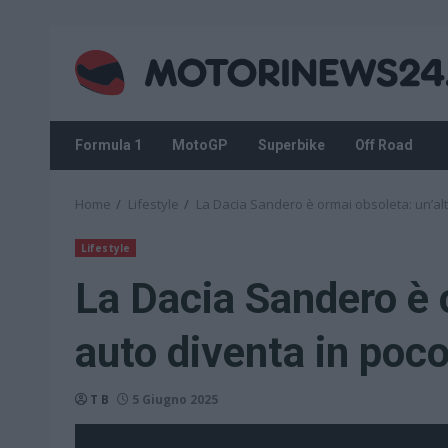
Skip
to
content
Formula 1
MotoGP
Superbike
Off Road
Home
Lifestyle
La Dacia Sandero è ormai obsoleta: un’alt
Lifestyle
La Dacia Sandero è 
auto diventa in poco
T B
5 Giugno 2025