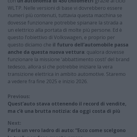
con
un’autonomia di 450 chilometri
grazie al ciclo
WLTP. Nelle versioni di base vi dovrebbero essere
numeri più contenuti, tuttavia questa macchina se
dovesse funzionare potrebbe spianare la strada a
un elettrico alla portata di molte più persone. Ed è
questo l’obiettivo di Volkswagen, e proprio per
questo diciamo che
il futuro dell’automobile passa
anche da questa nuova vettura
: qualora dovesse
funzionare la missione ‘abbattimento costi’ del brand
tedesco, allora sì che potrebbe iniziare la vera
transizione elettrica in ambito automotive. Staremo
a vedere fra fine 2025 e inizio 2026.
Continue
Previous:
Quest’auto stava ottenendo il record di vendite,
Reading
ma c’è una brutta notizia: da oggi costa di più
Next:
Parla un vero ladro di auto: “Ecco come scelgono