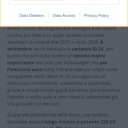
Un post condiviso da Gazzetta Motori (@gazzettamotori)
Data Deletion
Data Access
Privacy Policy
Anche i cerchi da 20 pollici e le maniglie a filo danno
un’idea più chiara su quale modello possiamo
aspettarci in vista di fine 2025 o inizio 2026.
A
settembre
verrà mostrata la
variante ID.2X
, per
quello che potrebbe essere un
veicolo molto
importante
non solo per Volskwagen, ma
per
l’industria auto
tutta. Il brand tedesco infatti vuole
conquistare molti clienti in un sol colpo con un
veicolo più conveniente, sostenibile e accessibile,
grazie a una proposta già di partenza più economica
rispetto a molte auto a zero impatto ambientale già
ora presenti sul mercato.
Grazie alla piattaforma MEB Entry, tale modello
dovrebbe essere
lungo 4 metri e potente 226 CV
,