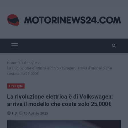
Skip
to
content
PRIMARY
MENU
Home
Lifestyle
La rivoluzione elettrica è di Volkswagen: arriva il modello che
costa solo 25.000€
Lifestyle
La rivoluzione elettrica è di Volkswagen:
arriva il modello che costa solo 25.000€
T B
13 Aprile 2025