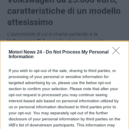
caratteristiche di un modello
attesissimo
L’automobile di cui vi stiamo parlando è la
Volkswagen ID.2
, modello elettrico compatto
previsto nel
2026
e dalla cifra base di
25.000 euro.
Motori News 24 -
Do Not Process My Personal
Nonostante manchi ancora circa un anno per la
Information
nascita di questa vettura, recentemente è apparsa
sui social con una livrea camouflage. Le linee
If you wish to opt-out of the sale, sharing to third parties, or
appaiono più alte rispetto a quanto visto sul concept
processing of your personal or sensitive information for
del 2023, mentre i fari anteriori sono collegati da una
targeted advertising by us, please use the below opt-out
sottile striscia luminosa. Sul posteriore, invece, si
section to confirm your selection. Please note that after your
opt-out request is processed you may continue seeing
notano gruppi ottici sottili e orizzontali.
interest-based ads based on personal information utilized by
us or personal information disclosed to third parties prior to
your opt-out. You may separately opt-out of the further
disclosure of your personal information by third parties on the
IAB’s list of downstream participants. This information may