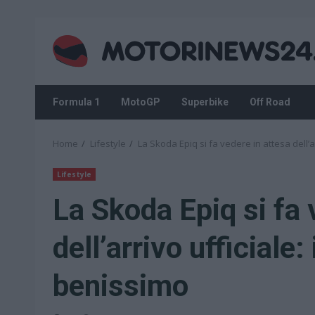
Skip
to
content
Formula 1
MotoGP
Superbike
Off Road
Home
Lifestyle
La Skoda Epiq si fa vedere in attesa dell’a
Lifestyle
La Skoda Epiq si fa 
dell’arrivo ufficiale
benissimo