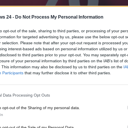
ws 24 -
Do Not Process My Personal Information
to opt-out of the sale, sharing to third parties, or processing of your per
formation for targeted advertising by us, please use the below opt-out s
basso - www.MotoriNews24.com
r selection. Please note that after your opt-out request is processed y
eing interest-based ads based on personal information utilized by us or
ù atteso. Il prezzo è a mani basse la cosa più
disclosed to third parties prior to your opt-out. You may separately opt-
losure of your personal information by third parties on the IAB’s list of
. This information may also be disclosed by us to third parties on the
IA
ta della Cecoslovacchia e poi della Repubblica Ceca, è un
Participants
that may further disclose it to other third parties.
sso prezzo e la qualità elevata – confermata dalle recensioni
e andata migliorando soltanto nel corso degli anni – ha
ndite.
l Data Processing Opt Outs
Gruppo VW
ha venduto ben 38.151. Quante in più avrebbe
o opt-out of the Sharing of my personal data.
B-SUV dal prezzo ridotto che sembra essere il veicolo che
In
ha scelto di non mettersi nella posizione di porsi ancora
nvincente modello di questo tipo.
o opt-out of the Sale of my Personal Data.