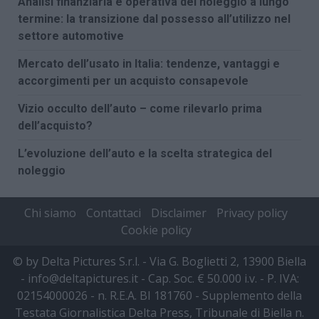
Analisi finanziaria e operativa del noleggio a lungo
termine: la transizione dal possesso all’utilizzo nel
settore automotive
Mercato dell’usato in Italia: tendenze, vantaggi e
accorgimenti per un acquisto consapevole
Vizio occulto dell’auto – come rilevarlo prima
dell’acquisto?
L’evoluzione dell’auto e la scelta strategica del
noleggio
Chi siamo
Contattaci
Disclaimer
Privacy policy
Cookie policy
© by Delta Pictures S.r.l. - Via G. Boglietti 2, 13900 Biella
- info@deltapictures.it - Cap. Soc. € 50.000 i.v. - P. IVA:
02154000026 - n. R.E.A. BI 181760 - Supplemento della
Testata Giornalistica Delta Press, Tribunale di Biella n.