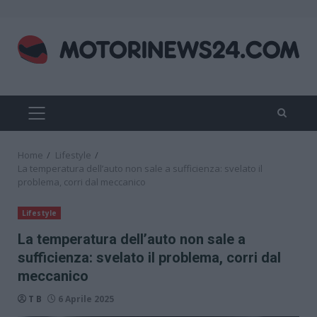
Skip
to
content
PRIMARY
MENU
Home
Lifestyle
La temperatura dell’auto non sale a sufficienza: svelato il
problema, corri dal meccanico
Lifestyle
La temperatura dell’auto non sale a
sufficienza: svelato il problema, corri dal
meccanico
T B
6 Aprile 2025