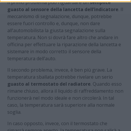
Il primo problema può riguardare un
semplice
guasto al sensore della lancetta dell’indicatore
. Il
meccanismo di segnalazione, dunque, potrebbe
essere fuori controllo e, dunque, non dare
all’automobilista la giusta segnalazione sulla
temperatura. Non si dovrà fare altro che andare in
officina per effettuare la riparazione della lancetta e
sistemare in modo corretto il sensore della
temperatura dell’auto.
Il secondo problema, invece, è ben più grave. La
temperatura sballata potrebbe rivelare un serio
guasto al termostato del radiatore
. Quando esso
rimane chiuso, allora il liquido di raffreddamento non
funzionerà nel modo ideale e non circolerà. In tal
caso, la temperatura sarà superiore alla normale
soglia.
In caso opposto, invece, con il termostato che
rimarrà sempre aperto, la temperatura non salirà a