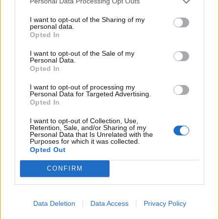
particolarmente grave, mentre il secondo dovrà
Personal Data Processing Opt Outs
metterti in allarme e, dunque, farti andare al più
I want to opt-out of the Sharing of my
presto dal meccanico.
personal data.
Opted In
I want to opt-out of the Sale of my
Personal Data.
Opted In
I want to opt-out of processing my
Personal Data for Targeted Advertising.
Opted In
I want to opt-out of Collection, Use,
Retention, Sale, and/or Sharing of my
Personal Data that Is Unrelated with the
Purposes for which it was collected.
Opted Out
CONFIRM
Temperatura dell’auto: ecco per quale motivo non
sale a sufficienza – www.motorinews24.com
Data Deletion
Data Access
Privacy Policy