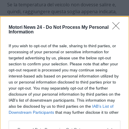
Se la temperatura del veicolo non dovesse salire e,
quindi, raggiungere questa soglia appena indicata,
allora sarà necessario allarmarsi e
cercare di
prevenire danni notevolmente più seri al motore
Motori News 24 -
Do Not Process My Personal
della propria auto. Nelle prossime righe ti daremo
Information
ulteriori dettagli a riguardo, in modo tale da poter
correre dal meccanico in caso di segnalazione non
If you wish to opt-out of the sale, sharing to third parties, or
processing of your personal or sensitive information for
corretta della temperatura dell’auto sul cruscotto.
targeted advertising by us, please use the below opt-out
section to confirm your selection. Please note that after your
Probelmi con la temperatura
opt-out request is processed you may continue seeing
interest-based ads based on personal information utilized by
dell’auto? Se noti questo
us or personal information disclosed to third parties prior to
corri dal meccanico
your opt-out. You may separately opt-out of the further
disclosure of your personal information by third parties on the
IAB’s list of downstream participants. This information may
Se la spia della
temperatura dell’auto
sul cruscotto
also be disclosed by us to third parties on the
IAB’s List of
non dovesse segnalare la giusta temperatura
Downstream Participants
that may further disclose it to other
menzionata in precedenza, allora
potrebbero
third parties.
esserci due problemi
. Il primo di essi non sarà