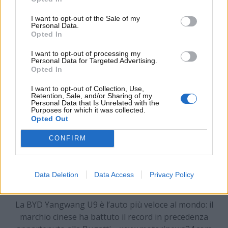
km/h. Per l’esattezza, la vettura ha raggiunto il
I want to opt-out of the Sale of my
pazzesco record di velocità di 496,22 km/h
, quasi
Personal Data.
6 km/h meglio rispetto al precedente limite
Opted In
raggiunto dalla Bugatti Chiron Super Sport 300+.
I want to opt-out of processing my
Personal Data for Targeted Advertising.
Opted In
I want to opt-out of Collection, Use,
Retention, Sale, and/or Sharing of my
Personal Data that Is Unrelated with the
Purposes for which it was collected.
Opted Out
CONFIRM
Data Deletion
Data Access
Privacy Policy
La BYD Yangwang U9 è l’auto più veloce al mondo: il
marchio cinese ha battuto il record in precedenza