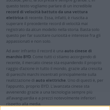
questo testo vogliamo parlare di un incredibile
record di velocità battuto da una vettura
elettrica
di recente. Essa, infatti, è riuscita a
superare il precedente record di velocità mai
registrato da alcun modello nella storia. Basta solo
questo per far suscitare curiosità e interesse fra gli
appassionati e non solo.
Ad aver infranto il record è una
auto cinese di
marchio BYD
. Come tutti ci stiamo accorgendo di
recente, il mercato cinese sta espandendo il proprio
raggio d’azione in tutto il mondo, grazie alla crescita
di parecchi marchi incentrati principalmente sulla
realizzazione di
auto elettriche
. Uno di questi è, per
l’appunto, proprio BYD. L’avanzata cinese sta
avvenendo grazie a una tecnologia sempre più
all’avanguardia e a prezzi notevolmente inferiori
rispetto alla media.