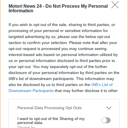
Ma la crescita cinese si sta facendo sentire anche nel
Motori News 24 -
Do Not Process My Personal
settore automobilistico specifico delle
supercar
. Per
Information
tantissimi anni sono stati i francesi di
Bugatti
,
infatti, a possedere il record di velocità su pista,
If you wish to opt-out of the sale, sharing to third parties, or
processing of your personal or sensitive information for
grazie alla
Bugatti Chiron Super Sport 300+
. Tale
targeted advertising by us, please use the below opt-out
supercar era riuscita a spingersi fino alla velocità
section to confirm your selection. Please note that after your
registrata di 490.48 km/h sul circuito di Ehra-Lessien.
opt-out request is processed you may continue seeing
A quanto è arrivato il nuovo modello BYD?
interest-based ads based on personal information utilized by
us or personal information disclosed to third parties prior to
Il record di velocità
your opt-out. You may separately opt-out of the further
disclosure of your personal information by third parties on the
appartiene ora a BYD e a una
IAB’s list of downstream participants. This information may
also be disclosed by us to third parties on the
IAB’s List of
sua supercar elettrica: tutti i
Downstream Participants
that may further disclose it to other
third parties.
dettagli
Personal Data Processing Opt Outs
La BYD Yangwang U9 Xtreme è l’auto più veloce
al mondo
. La supercar elettrica di marchio BYD,
I want to opt-out of the Sharing of my
personal data.
infatti, è riuscita a spingersi fino alla soglia dei 500
Opted In