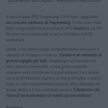
appartenuto alla Bugatti – www.motorinews24.com
Il record della BYD Yangwang U9 è stato raggiunto
sul circuito tedesco di Papenburg
. Come reso noto
dalla vicepresidente esecutiva di BYD
Stella Li
, La U9
Xtreme verrà realizzata in serie limitata a soli 30
esemplari.
Stella Li ha anche voluto complimentarsi con tutto il
reparto di sviluppo e ricerca: “
Questo è un momento di
grande orgoglio per tutti
. Yangwang è un marchio che
non conosce l’impossibile, e solo grazie a questo
impegno verso ciò che verrà si può arrivare a un veicolo
come la U9 Extreme. Esprimo la mia gratitudine a tutto il
team e i miei ringraziamenti al pilota, Marc Basseng, per
la sua abilità e il suo contributo tecnico.
È fantastico che
l’auto di serie più veloce al mondo sia ora elettrica
“.
Previous: