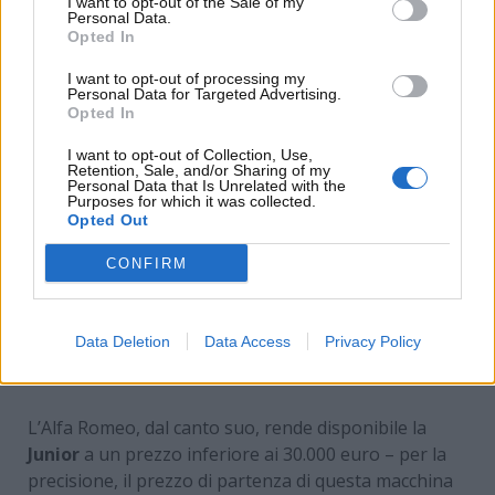
I want to opt-out of the Sale of my
Personal Data.
Opted In
I want to opt-out of processing my
Personal Data for Targeted Advertising.
Opted In
I want to opt-out of Collection, Use,
Retention, Sale, and/or Sharing of my
Personal Data that Is Unrelated with the
Purposes for which it was collected.
Opted Out
CONFIRM
L’auto nuova più economica di ogni marchio
attualmente sul mercato: tutto quello che c’è da
Data Deletion
Data Access
Privacy Policy
sapere – www.motorinews24.com
L’Alfa Romeo, dal canto suo, rende disponibile la
Junior
a un prezzo inferiore ai 30.000 euro – per la
precisione, il prezzo di partenza di questa macchina