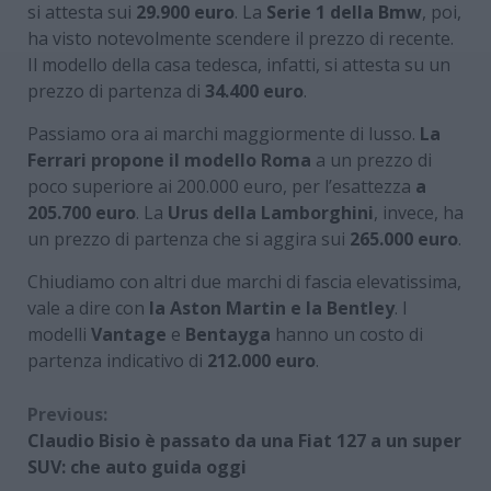
si attesta sui
29.900 euro
. La
Serie 1 della Bmw
, poi,
ha visto notevolmente scendere il prezzo di recente.
Il modello della casa tedesca, infatti, si attesta su un
prezzo di partenza di
34.400 euro
.
Passiamo ora ai marchi maggiormente di lusso.
La
Ferrari propone il modello Roma
a un prezzo di
poco superiore ai 200.000 euro, per l’esattezza
a
205.700 euro
. La
Urus della Lamborghini
, invece, ha
un prezzo di partenza che si aggira sui
265.000 euro
.
Chiudiamo con altri due marchi di fascia elevatissima,
vale a dire con
la Aston Martin e la Bentley
. I
modelli
Vantage
e
Bentayga
hanno un costo di
partenza indicativo di
212.000 euro
.
Continue
Previous:
Claudio Bisio è passato da una Fiat 127 a un super
Reading
SUV: che auto guida oggi