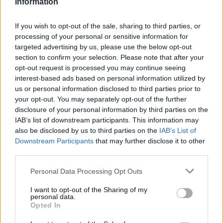
Information
disponibili sui vari listini delle varie case
automobilistiche
che sono state passate in
If you wish to opt-out of the sale, sharing to third parties, or
rassegna. Ecco tutto quello che c’è da sapere.
processing of your personal or sensitive information for
targeted advertising by us, please use the below opt-out
Le auto più economiche di
section to confirm your selection. Please note that after your
opt-out request is processed you may continue seeing
ogni marchio: ci sono alcuni
interest-based ads based on personal information utilized by
us or personal information disclosed to third parties prior to
modelli davvero pazzeschi
your opt-out. You may separately opt-out of the further
disclosure of your personal information by third parties on the
Fra i brand maggiormente alla portata di tutti,
IAB’s list of downstream participants. This information may
partiamo dalla Fiat. La
Fiat Panda
è l’auto più
also be disclosed by us to third parties on the
IAB’s List of
economica del marchio e il costo base si attesta sui
Downstream Participants
that may further disclose it to other
third parties.
15.900 euro
. Passando all’Audi, la vettura nuova più
economica disponibile sul mercato è la
A1
Personal Data Processing Opt Outs
Sportback
. La casa automobilistica tedesca propone
un prezzo di listino pari a
26.950 euro
per questa
I want to opt-out of the Sharing of my
personal data.
vettura.
Opted In