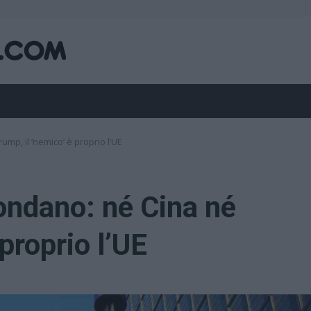
mp, il ‘nemico’ è proprio l’UE
ondano: né Cina né
proprio l’UE