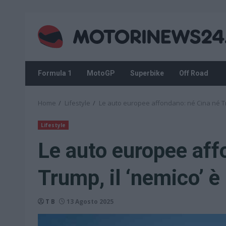
Skip
to
content
Formula 1
MotoGP
Superbike
Off Road
Home
Lifestyle
Le auto europee affondano: né Cina né Tru
Lifestyle
Le auto europee aff
Trump, il ‘nemico’ è 
T B
13 Agosto 2025