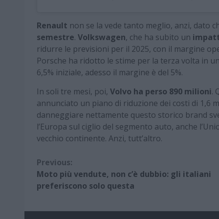
Renault
non se la vede tanto meglio, anzi, dato c
semestre
.
Volkswagen
, che ha subito un
impatt
ridurre le previsioni per il 2025, con il margine ope
Porsche ha ridotto le stime per la terza volta in 
6,5% iniziale, adesso il margine è del 5%.
In soli tre mesi, poi,
Volvo ha perso 890 milioni
. 
annunciato un piano di riduzione dei costi di 1,6 mi
danneggiare nettamente questo storico brand sve
l’Europa sul ciglio del segmento auto, anche l’Un
vecchio continente. Anzi, tutt’altro.
Continue
Previous:
Moto più vendute, non c’è dubbio: gli italiani
Reading
preferiscono solo questa