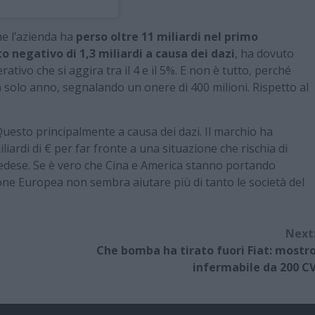
he l’azienda ha
perso oltre 11 miliardi nel primo
o negativo di 1,3 miliardi a causa dei dazi
, ha dovuto
rativo che si aggira tra il 4 e il 5%. E non è tutto, perché
un solo anno, segnalando un onere di 400 milioni. Rispetto al
Questo principalmente a causa dei dazi. Il marchio ha
liardi di € per far fronte a una situazione che rischia di
dese. Se è vero che Cina e America stanno portando
ione Europea non sembra aiutare più di tanto le società del
Next
Che bomba ha tirato fuori Fiat: mostr
infermabile da 200 C