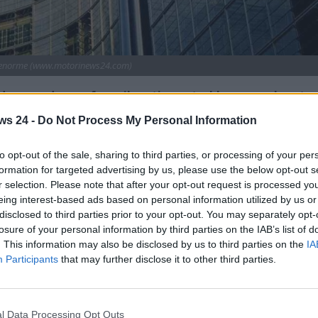
i enorme (www.motorinews24.com)
vvero duro, e forse il motivo potrebbe essere legato
ws 24 -
Do Not Process My Personal Information
o momento negativo, per non definirlo in altro modo, viste
l vecchio continente. Di fatto, il 2025 per l’Europa
to opt-out of the sale, sharing to third parties, or processing of your per
formation for targeted advertising by us, please use the below opt-out s
dir poco delicato, con la Cina che continua a crescere – e a
r selection. Please note that after your opt-out request is processed y
o italiano – mentre i dazi da parte degli Stati Uniti non
eing interest-based ads based on personal information utilized by us or
enti di mezza Europa.
disclosed to third parties prior to your opt-out. You may separately opt-
losure of your personal information by third parties on the IAB’s list of
 sono dovute alle conseguenze che arrivano
. This information may also be disclosed by us to third parties on the
IA
 ha messo del suo attraverso regole sempre più rigide e
Participants
that may further disclose it to other third parties.
ncipalmente le società italiane, tedesche e francesi. Ebbene,
tata non poco disastrosa, come dimostrano i numeri di
l Data Processing Opt Outs