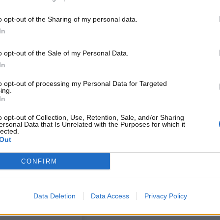
vi e numeri
o opt-out of the Sharing of my personal data.
In
cono adeguatamente, le normative ambientali dell’UE mettono
o rapido delle aziende cinesi e dai dazi americani che non
o opt-out of the Sale of my Personal Data.
doloroso in alcuni casi e in altri devastante. Lo sa bene
In
di di euro (e il vero imaptto deve ancora essere avvertito),
i nei primi sei mesi
.
to opt-out of processing my Personal Data for Targeted
ing.
In
o opt-out of Collection, Use, Retention, Sale, and/or Sharing
ersonal Data that Is Unrelated with the Purposes for which it
lected.
Out
CONFIRM
Data Deletion
Data Access
Privacy Policy