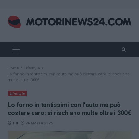
Skip
to
content
PRIMARY
MENU
Home
Lifestyle
Lo fanno in tantissimi con l’auto ma può costare caro: si rischiano
multe oltre i 300€
Lifestyle
Lo fanno in tantissimi con l’auto ma può
costare caro: si rischiano multe oltre i 300€
T B
26 Marzo 2025