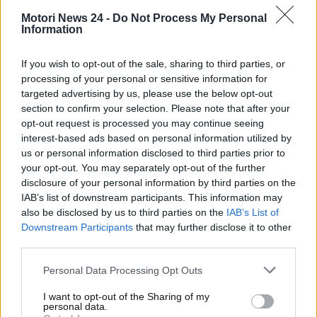
ricevere una multa anche superiore ai 300 euro
.
Motori News 24 -
Do Not Process My Personal
Ecco tutto quello che c’è da sapere a riguardo.
Information
Rischi di subire sanzioni di
If you wish to opt-out of the sale, sharing to third parties, or
processing of your personal or sensitive information for
oltre 300 euro: non fare mai
targeted advertising by us, please use the below opt-out
section to confirm your selection. Please note that after your
questa mossa sulla tua auto
opt-out request is processed you may continue seeing
interest-based ads based on personal information utilized by
Una delle soluzioni estetiche che maggiormente
us or personal information disclosed to third parties prior to
piace alle persone sulle varie auto è quella relativa
your opt-out. You may separately opt-out of the further
alla
presenza dei vetri oscurati
. Oltre a un fatto
disclosure of your personal information by third parties on the
estetico e di design, poi, la presenza dei vetri
IAB’s list of downstream participants. This information may
also be disclosed by us to third parties on the
IAB’s List of
oscurati sulle auto moderne consente di ridurre la
Downstream Participants
that may further disclose it to other
visibilità dall’esterno e, dunque, di
proteggere gli
third parties.
oggetti di valore da eventuali furt
i. Estetica,
sicurezza, ma anche
riduzione dell’abbagliamento
Personal Data Processing Opt Outs
e dell’entrata in auto dei raggi ultravioletti
. Sono
I want to opt-out of the Sharing of my
questi i lati positivi dei vetri oscurati. Occorre, però,
personal data.