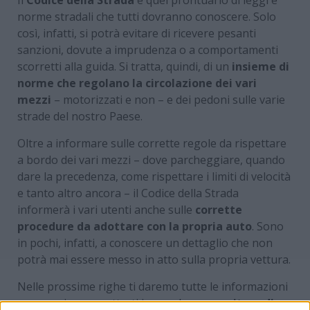
norme stradali che tutti dovranno conoscere. Solo
così, infatti, si potrà evitare di ricevere pesanti
sanzioni, dovute a imprudenza o a comportamenti
scorretti alla guida. Si tratta, quindi, di un
insieme di
norme che regolano la circolazione dei vari
mezzi
– motorizzati e non – e dei pedoni sulle varie
strade del nostro Paese.
Oltre a informare sulle corrette regole da rispettare
a bordo dei vari mezzi – dove parcheggiare, quando
dare la precedenza, come rispettare i limiti di velocità
e tanto altro ancora – il Codice della Strada
informerà i vari utenti anche sulle
corrette
procedure da adottare con la propria auto
. Sono
in pochi, infatti, a conoscere un dettaglio che non
potrà mai essere messo in atto sulla propria vettura.
Nelle prossime righe ti daremo tutte le informazioni
necessarie per metterti in regola e per
evitare di