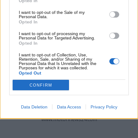
non andare oltre le regole ben descritte ed
Opted In
evidenziate sul Codice della Strada
.
I want to opt-out of the Sale of my
Personal Data.
Opted In
I want to opt-out of processing my
Personal Data for Targeted Advertising.
Opted In
I want to opt-out of Collection, Use,
Retention, Sale, and/or Sharing of my
Personal Data that Is Unrelated with the
Purposes for which it was collected.
Opted Out
CONFIRM
Auto con vetri oscurati: non commettere mai questa
Data Deletion
Data Access
Privacy Policy
mossa contraria al Codice della Strada –
www.motorinews24.com