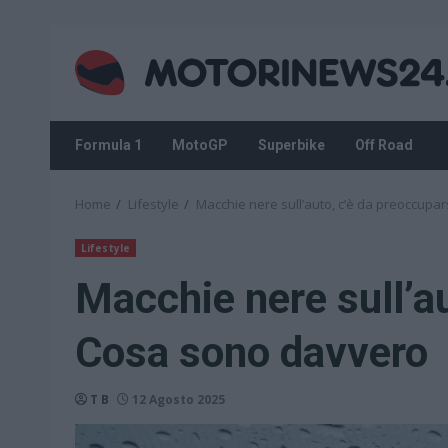
Skip
to
content
Formula 1
MotoGP
Superbike
Off Road
Home
Lifestyle
Macchie nere sull’auto, c’è da preoccupa
Lifestyle
Macchie nere sull’au
Cosa sono davvero
T B
12 Agosto 2025