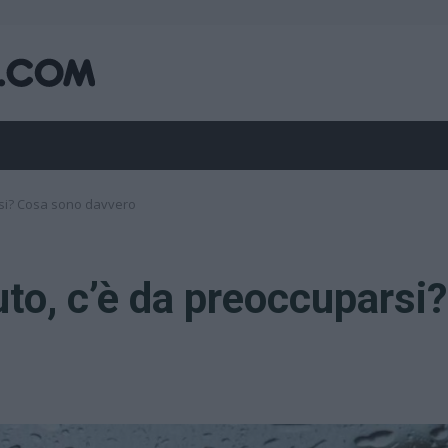
rsi? Cosa sono davvero
to, c’è da preoccuparsi?