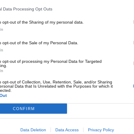
a durabilità del vetro. Questi punti, realizzati con uno
ordo nero che incornicia il parabrezza e il lunotto posteriore,
l Data Processing Opt Outs
o opt-out of the Sharing of my personal data.
In
o opt-out of the Sale of my Personal Data.
In
to opt-out of processing my Personal Data for Targeted
ing.
In
o opt-out of Collection, Use, Retention, Sale, and/or Sharing
ersonal Data that Is Unrelated with the Purposes for which it
lected.
Out
CONFIRM
Data Deletion
Data Access
Privacy Policy