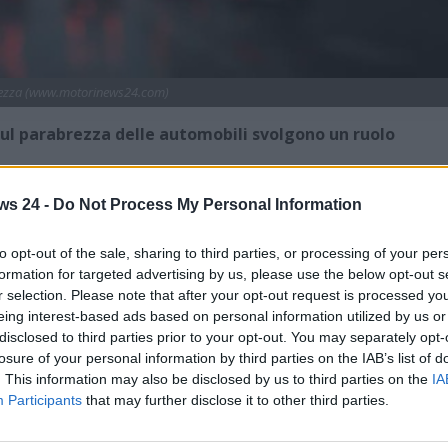
ezza (www.motorinews24.com)
sul parabrezza delle automobili svolgono un ruolo
l parabrezza
delle automobili svolgono un ruolo
ws 24 -
Do Not Process My Personal Information
coli dettagli, presenti nella parte superiore del vetro,
ntribuisce alla sicurezza e alla funzionalità del veicolo,
to opt-out of the sale, sharing to third parties, or processing of your per
riamo insieme il motivo per cui sono presenti e quali altre
formation for targeted advertising by us, please use the below opt-out s
e spesso poco conosciute.
r selection. Please note that after your opt-out request is processed y
eing interest-based ads based on personal information utilized by us or
tiva dei puntini neri sul
disclosed to third parties prior to your opt-out. You may separately opt-
losure of your personal information by third parties on the IAB’s list of
. This information may also be disclosed by us to third parties on the
IA
Participants
that may further disclose it to other third parties.
n semplice elemento decorativo, bensì un componente