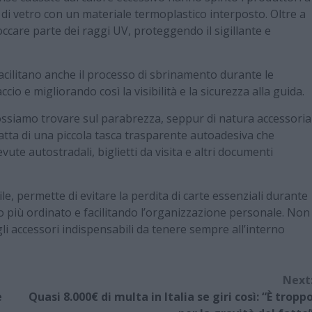
ti di vetro con un materiale termoplastico interposto. Oltre a
occare parte dei raggi UV, proteggendo il sigillante e
acilitano anche il processo di sbrinamento durante le
io e migliorando così la visibilità e la sicurezza alla guida.
possiamo trovare sul parabrezza, seppur di natura accessoria
tratta di una piccola tasca trasparente autoadesiva che
vute autostradali, biglietti da visita e altri documenti
, permette di evitare la perdita di carte essenziali durante
o più ordinato e facilitando l’organizzazione personale. Non
li accessori indispensabili da tenere sempre all’interno
Next
è
Quasi 8.000€ di multa in Italia se giri così: “È tropp