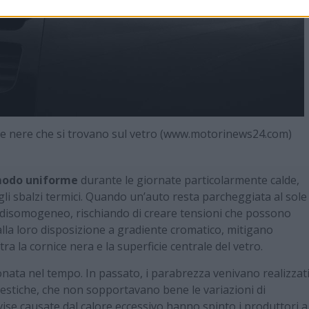
e nere che si trovano sul vetro (www.motorinews24.com)
n modo uniforme
durante le giornate particolarmente calde,
i sbalzi termici. Quando un’auto resta parcheggiata al sole
do disomogeneo, rischiando di creare tensioni che possono
 alla loro disposizione a gradiente cromatico, mitigano
a la cornice nera e la superficie centrale del vetro.
ata nel tempo. In passato, i parabrezza venivano realizzat
omestiche, che non sopportavano bene le variazioni di
vise causate dal calore eccessivo hanno spinto i produttori a