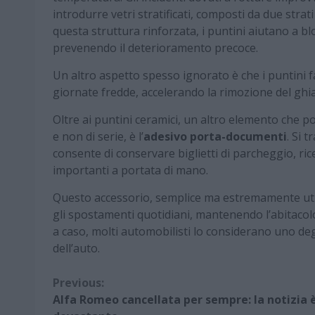
introdurre vetri stratificati, composti da due stra
questa struttura rinforzata, i puntini aiutano a bl
prevenendo il deterioramento precoce.
Un altro aspetto spesso ignorato è che i puntini f
giornate fredde, accelerando la rimozione del ghiacc
Oltre ai puntini ceramici, un altro elemento che 
e non di serie, è l’
adesivo porta-documenti
. Si 
consente di conservare biglietti di parcheggio, rice
importanti a portata di mano.
Questo accessorio, semplice ma estremamente utile
gli spostamenti quotidiani, mantenendo l’abitacol
a caso, molti automobilisti lo considerano uno deg
dell’auto.
Continue
Previous:
Alfa Romeo cancellata per sempre: la notizia 
Reading