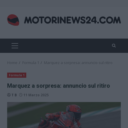
Skip
to
content
PRIMARY
MENU
Home
Formula 1
Marquez a sorpresa: annuncio sul ritiro
Formula 1
Marquez a sorpresa: annuncio sul ritiro
T B
11 Marzo 2025