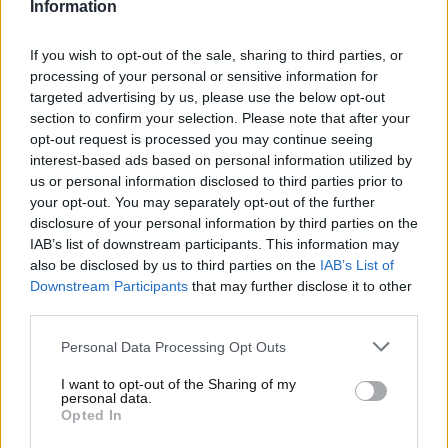
apprezzare il talento sconfinato del pilota nativo di
Information
Cervera.
If you wish to opt-out of the sale, sharing to third parties, or
Moto GP, Marc Marquez
processing of your personal or sensitive information for
targeted advertising by us, please use the below opt-out
rivela: “A volte mi chiedo
section to confirm your selection. Please note that after your
opt-out request is processed you may continue seeing
perché continuo a correre”
interest-based ads based on personal information utilized by
us or personal information disclosed to third parties prior to
Marc Marquez e il rischio di essere lì in moto,
con
your opt-out. You may separately opt-out of the further
la consapevolezza che il rischio è sempre dietro
disclosure of your personal information by third parties on the
IAB’s list of downstream participants. This information may
l’angolo, così com’è per qualsiasi pilota nel
also be disclosed by us to third parties on the
IAB’s List of
motorsport. A fare i conti con questi pericoli del
Downstream Participants
that may further disclose it to other
mestiere è proprio il nazionale spagnolo, che ai
third parties.
microfoni di
The Telegraph
svela quelli che sembrano
essere veri e propri di riflessione, anche legati al
Personal Data Processing Opt Outs
proprio futuro in Moto GP.
I want to opt-out of the Sharing of my
personal data.
Opted In