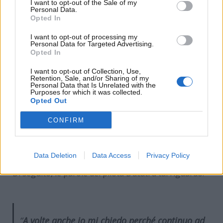
I want to opt-out of the Sale of my
Personal Data.
Opted In
I want to opt-out of processing my
Personal Data for Targeted Advertising.
Opted In
I want to opt-out of Collection, Use,
Retention, Sale, and/or Sharing of my
Personal Data that Is Unrelated with the
Purposes for which it was collected.
Opted Out
Marc Marquez a sorpresa: le parole sul possibile
CONFIRM
addio alla Moto GP spiazzano gli appassionati –
www.motorinews24.com
Data Deletion
Data Access
Privacy Policy
Di seguito, le parole del pilota Ducati a tal riguardo:
“
A volte anche io mi chiedo perché continuo ad