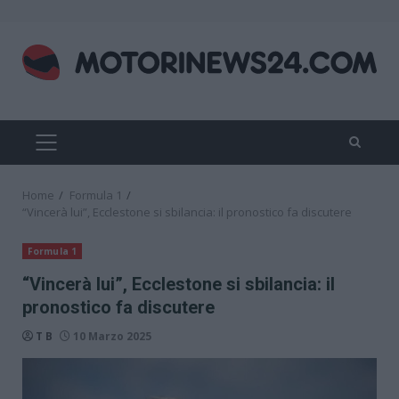
Skip
to
content
PRIMARY
MENU
Home
Formula 1
“Vincerà lui”, Ecclestone si sbilancia: il pronostico fa discutere
Formula 1
“Vincerà lui”, Ecclestone si sbilancia: il
pronostico fa discutere
T B
10 Marzo 2025