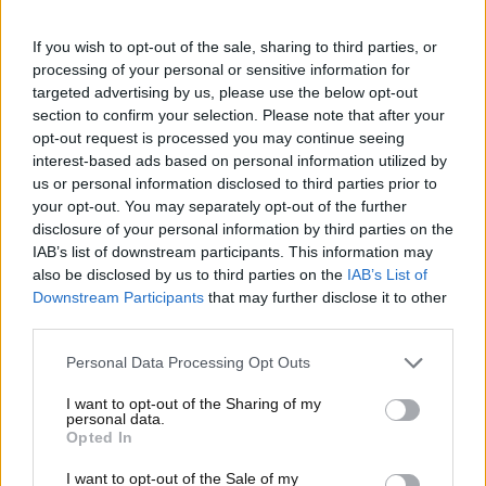
come quello di
Bernie Ecclestone
, a tal riguardo,
sembra però avere le idee molto chiare, esponendosi
If you wish to opt-out of the sale, sharing to third parties, or
con un pronostico che in questi giorni ha già fatto il
processing of your personal or sensitive information for
giro della rete.
targeted advertising by us, please use the below opt-out
section to confirm your selection. Please note that after your
Formula Uno, Bernies
opt-out request is processed you may continue seeing
interest-based ads based on personal information utilized by
Ecclestone: “Penso che
us or personal information disclosed to third parties prior to
your opt-out. You may separately opt-out of the further
Verstappen si confermerà”
disclosure of your personal information by third parties on the
IAB’s list of downstream participants. This information may
Max Verstappen, campione del mondo in carica di
also be disclosed by us to third parties on the
IAB’s List of
Formula Uno, riuscirà a imporsi anche nella
Downstream Participants
that may further disclose it to other
nuova stagione che avrà inizio tra pochissimi
third parties.
giorni?
Non sembra avere dubbi a tal proposito
Personal Data Processing Opt Outs
Bernie Ecclestone, che a tal riguardo lancia un
pronostico davvero scoppiettante.
I want to opt-out of the Sharing of my
personal data.
Opted In
I want to opt-out of the Sale of my