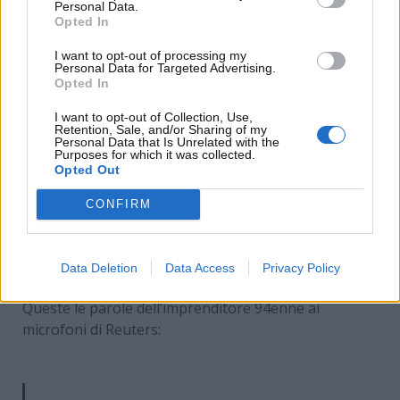
Personal Data.
Opted In
I want to opt-out of processing my
Personal Data for Targeted Advertising.
Opted In
I want to opt-out of Collection, Use,
Retention, Sale, and/or Sharing of my
Personal Data that Is Unrelated with the
Purposes for which it was collected.
Opted Out
CONFIRM
Bernie Ecclestone si sbilancia: il suo pronostico per
il titolo di campione del Mondo di Formula Uno va a
Max Verstappen – www.motorinews24.com
Data Deletion
Data Access
Privacy Policy
Queste le parole dell’imprenditore 94enne ai
microfoni di Reuters: