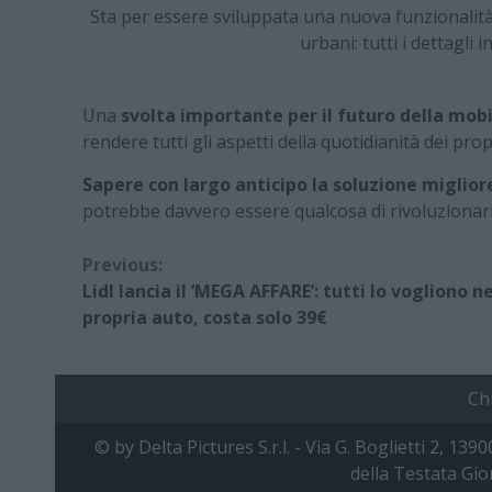
Sta per essere sviluppata una nuova funzionalità i
urbani: tutti i dettagl
Una
svolta importante per il futuro della mobi
rendere tutti gli aspetti della quotidianità dei pro
Sapere con largo anticipo la soluzione miglior
potrebbe davvero essere qualcosa di rivoluzionari
Continue
Previous:
Lidl lancia il ‘MEGA AFFARE’: tutti lo vogliono ne
Reading
propria auto, costa solo 39€
Ch
© by Delta Pictures S.r.l. - Via G. Boglietti 2, 139
della Testata Gio