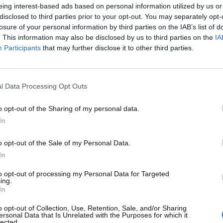
eing interest-based ads based on personal information utilized by us or
disclosed to third parties prior to your opt-out. You may separately opt-
losure of your personal information by third parties on the IAB’s list of
. This information may also be disclosed by us to third parties on the
IA
a bordo delle auto - www.motorinews24.com
Participants
that may further disclose it to other third parties.
e integrata per il miglioramento di un aspetto durante
l Data Processing Opt Outs
te in città possa essere
meglio spostarsi in autonomia
o opt-out of the Sharing of my personal data.
us
o un qualsiasi altro mezzo pubblico. Le principali città del
In
ate. Il
traffico
è un problema di tutti i giorni per moltissimi
andare a lavoro o per svolgere qualsiasi altra attività.
o opt-out of the Sale of my Personal Data.
quindi, in molti casi non permetteranno di arrivare in tempo a
In
enno in questo articolo, però, potrebbe far piacere a tante
to opt-out of processing my Personal Data for Targeted
rebbe informarci
– in modo dettagliato e in tempo reale –
s
ing.
ere in pratica sugli spostamenti
per raggiungere un
In
o opt-out of Collection, Use, Retention, Sale, and/or Sharing
ersonal Data that Is Unrelated with the Purposes for which it
na funzionalità in grado di rispondere alle immediate
lected.