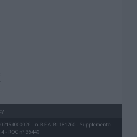
:
o
a
cy
 IVA: 02154000026 - n. R.E.A. BI 181760 - Supplemento
014 - ROC n° 36440