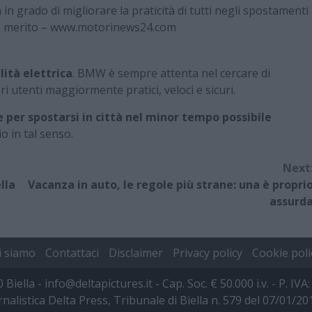
n grado di migliorare la praticità di tutti negli spostamenti
i in merito – www.motorinews24.com
lità elettrica
. BMW è sempre attenta nel cercare di
pri utenti maggiormente pratici, veloci e sicuri.
e per spostarsi in città nel minor tempo possibile
o in tal senso.
Next
lla
Vacanza in auto, le regole più strane: una è propri
assurd
i siamo
Contattaci
Disclaimer
Privacy policy
Cookie poli
00 Biella - info@deltapictures.it - Cap. Soc. € 50.000 i.v. - P.
rnalistica Delta Press, Tribunale di Biella n. 579 del 07/01/2