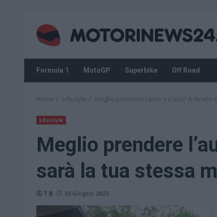
Skip
to
content
Formula 1
MotoGP
Superbike
Off Road
Home
Lifestyle
Meglio prendere l’auto o il bus? A dirtelo
Lifestyle
Meglio prendere l’au
sarà la tua stessa 
T B
30 Giugno 2025