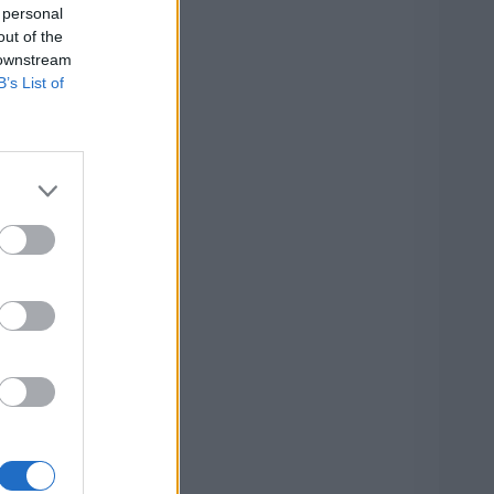
 personal
out of the
 downstream
B’s List of
u