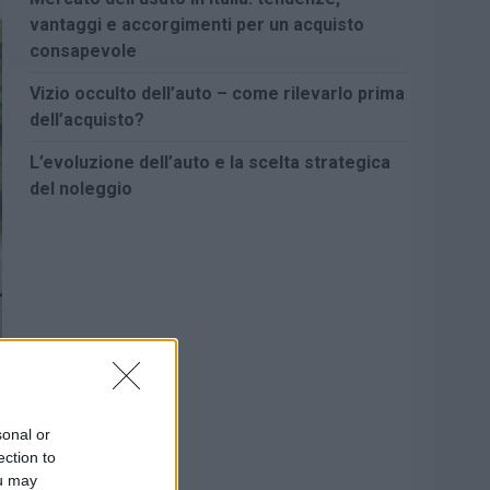
vantaggi e accorgimenti per un acquisto
consapevole
Vizio occulto dell’auto – come rilevarlo prima
dell’acquisto?
L’evoluzione dell’auto e la scelta strategica
del noleggio
sonal or
ection to
ou may