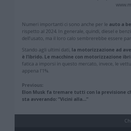
www.m
Numeri importanti ci sono anche per le
auto a b
rispetto al 2024. In generale, quindi, diesel e b
dell’usato, ma il loro calo sembrerebbe essere part
Stando agli ultimi dati,
la motorizzazione ad ave
è l’ibrido. Le macchine con motorizzazione ibr
fatica a imporsi in questo mercato, invece, le vettu
appena l’1%.
Continue
Previous:
Elon Musk fa tremare tutti con la previsione c
Reading
sta avverando: “Vicini alla…”
Ch