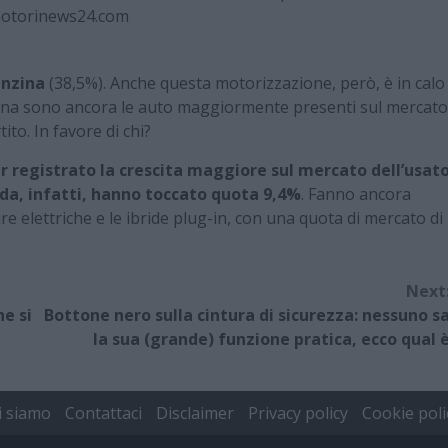
otorinews24.com
enzina
(38,5%). Anche questa motorizzazione, però, è in calo
enzina sono ancora le auto maggiormente presenti sul mercato
ito. In favore di chi?
r registrato la crescita maggiore sul mercato dell’usat
ida, infatti, hanno toccato quota 9,4%
. Fanno ancora
re elettriche e le ibride plug-in, con una quota di mercato di
Next
he si
Bottone nero sulla cintura di sicurezza: nessuno s
la sua (grande) funzione pratica, ecco qual 
i siamo
Contattaci
Disclaimer
Privacy policy
Cookie poli