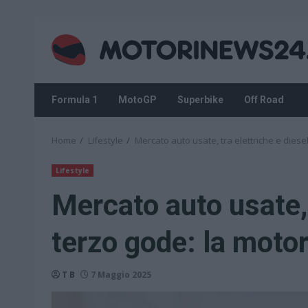
Skip
to
content
Formula 1
MotoGP
Superbike
Off Road
Home
Lifestyle
Mercato auto usate, tra elettriche e diesel
Lifestyle
Mercato auto usate, t
terzo gode: la motor
T B
7 Maggio 2025