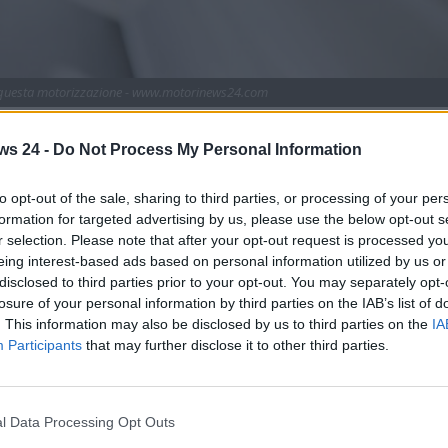
di questa motorizzazione - www.motorinews24.com
sta registrando numeri ampiamente positivi e in
ws 24 -
Do Not Process My Personal Information
ove. In particolare, è una motorizzazione specifica ad
l corso delle ultime settimane. Tutti i dettagli.
to opt-out of the sale, sharing to third parties, or processing of your per
endo la sua epoca migliore. La transizione elettrica in
formation for targeted advertising by us, please use the below opt-out s
r selection. Please note that after your opt-out request is processed y
rime, la situazione geopolitica non chiara e una generale
eing interest-based ads based on personal information utilized by us or
and a rivedere le proprie strategie. Il rilancio delle varie
disclosed to third parties prior to your opt-out. You may separately opt-
e, decisamente lento.
losure of your personal information by third parties on the IAB’s list of
. This information may also be disclosed by us to third parties on the
IA
 quello delle auto nuove. Ci riferiamo al
mercato delle
Participants
that may further disclose it to other third parties.
 Paesi dell’Ue – la crescita del mercato dell’usato appare
anto appena detto. Da diversi mesi a questa parte, infatti,
costante
.
l Data Processing Opt Outs
l mese di febbraio di quest’anno hanno raggiunto quota