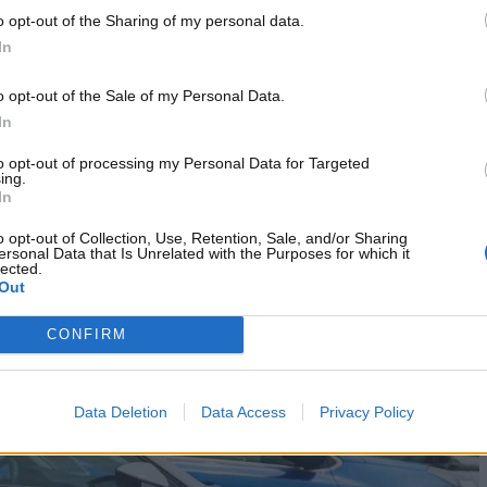
o dell’anno precedente è stata dell’1,5%
. I dati, inoltre,
o opt-out of the Sharing of my personal data.
sei mesi a questa parte. Ma quali sono le motorizzazioni in
In
no i numeri.
o opt-out of the Sale of my Personal Data.
om” di questa motorizzazione è
In
to opt-out of processing my Personal Data for Targeted
ing.
In
o sul mercato dell’usato. Ci sono vetture, infatti, che si
o opt-out of Collection, Use, Retention, Sale, and/or Sharing
tica a imporsi. A farla ancora da padrone in questo mercato
ersonal Data that Is Unrelated with the Purposes for which it
i, oltre il 42% delle compravendite avvengono per auto diesel.
lected.
Out
i percentuali rispetto allo stesso periodo del 2024
. Un
CONFIRM
Data Deletion
Data Access
Privacy Policy