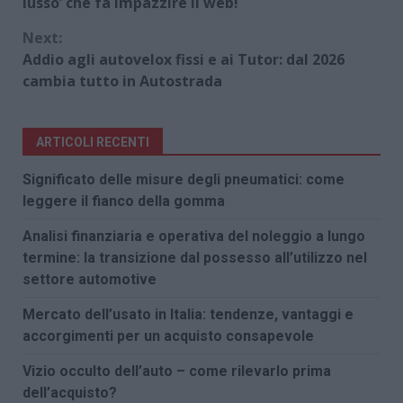
Reading
lusso’ che fa impazzire il web!
Next:
Addio agli autovelox fissi e ai Tutor: dal 2026
cambia tutto in Autostrada
ARTICOLI RECENTI
Significato delle misure degli pneumatici: come
leggere il fianco della gomma
Analisi finanziaria e operativa del noleggio a lungo
termine: la transizione dal possesso all’utilizzo nel
settore automotive
Mercato dell’usato in Italia: tendenze, vantaggi e
accorgimenti per un acquisto consapevole
Vizio occulto dell’auto – come rilevarlo prima
dell’acquisto?