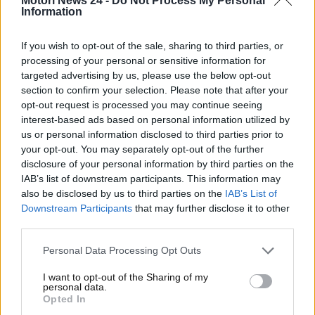
Motori News 24 -
Do Not Process My Personal
Information
sempre.
Addio alla Classe A, già
If you wish to opt-out of the sale, sharing to third parties, or
processing of your personal or sensitive information for
pronta alla pensione
targeted advertising by us, please use the below opt-out
section to confirm your selection. Please note that after your
Introdotta nel 1997 e sulla carta considerata una
opt-out request is processed you may continue seeing
interest-based ads based on personal information utilized by
berlina a due volumi o, alla peggio nelle prime serie
us or personal information disclosed to third parties prior to
una monvolume a tutti gli effetti, la
Mercedes-benz
your opt-out. You may separately opt-out of the further
Classe A
è stata a lungo un unicum sul listino della
disclosure of your personal information by third parties on the
casa, una vera utilitaria in quanto a dimensioni e
IAB’s list of downstream participants. This information may
fascia di prezzo nonché la vera entry level che ha
also be disclosed by us to third parties on the
IAB’s List of
permesso a tanti clienti che mai potrebbero
Downstream Participants
that may further disclose it to other
permettersi una Classe C o una Classe E di
third parties.
avvicinarsi all’universo Mercedes.
Personal Data Processing Opt Outs
I want to opt-out of the Sharing of my
personal data.
Opted In