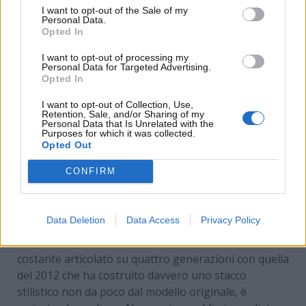
I want to opt-out of the Sale of my
Personal Data.
Opted In
I want to opt-out of processing my
Personal Data for Targeted Advertising.
Opted In
I want to opt-out of Collection, Use,
Retention, Sale, and/or Sharing of my
Personal Data that Is Unrelated with the
Purposes for which it was collected.
Opted Out
Non vedremo più Mercedes Classe A di nuova
CONFIRM
generazione sul mercato (Mercedes) –
www.MotoriNews24.com
Data Deletion
Data Access
Privacy Policy
La vettura che ha attraversato un rinnovamento
costante articolato su quattro generazioni con quella
del 2012 che ha costruito davvero uno stacco
stilistico non da poco dal modello originale, è