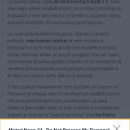
Lo sanno bene i fans
di Ford Fiesta o Audi TT
, solo
due degli ultimi modelli storici, in ordine cronologico,
a lasciare il mercato senza un’erede o, quanto meno,
senza il progetto di una nuova generazione.
Le case automobilistiche però, specie in questo
periodo,
non hanno scelta
se non iniziare a
rinnovare il loro listino anche con modelli del tutto
nuovi, dicendo addio ai vecchi progetti che per tanti
anni hanno accompagnato i clienti, in un tentativo di
rendere la transizione ecologica più sopportabile e
di dare un nuovo volto alle loro aziende.
Tutto questo ovviamente non esclude un ritorno di
fiamma tra cinque, dieci o vent’anni di modelli storici
che ora non troviamo più sul mercato. La casa
tedesca Mercedes-benz è solo l’ultima a completare
questo processo di “svecchiamento” che
ha fatto
una vittima eccellente
, la sua unica utilitaria
nonché uno dei modelli più venduti del brand di