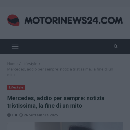
Skip
to
content
PRIMARY
MENU
Home
Lifestyle
Mercedes, addio per sempre: notizia tristissima, la fine di un
mito
Lifestyle
Mercedes, addio per sempre: notizia
tristissima, la fine di un mito
T B
26 Settembre 2025