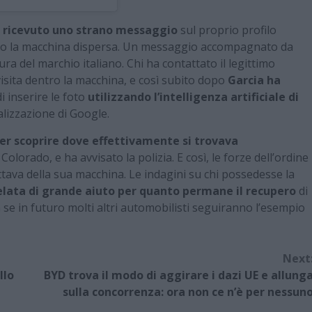
 ricevuto uno strano messaggio
sul proprio profilo
duto la macchina dispersa. Un messaggio accompagnato da
ra del marchio italiano. Chi ha contattato il legittimo
visita dentro la macchina, e così subito dopo
Garcia ha
di inserire le foto
utilizzando l’intelligenza artificiale di
calizzazione di Google.
per scoprire dove effettivamente si trovava
olorado, e ha avvisato la polizia. E così, le forze dell’ordine
ttava della sua macchina. Le indagini su chi possedesse la
rivelata di grande aiuto per quanto permane il recupero
di
e in futuro molti altri automobilisti seguiranno l’esempio
Next
llo
BYD trova il modo di aggirare i dazi UE e allung
sulla concorrenza: ora non ce n’è per nessun