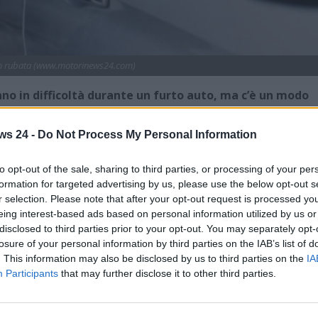
to rubata (www.motorinews24.com)
no in difficoltà durante un furto auto, ma c’è un modo
ws 24 -
Do Not Process My Personal Information
e automobiliste subiscono un furto auto. Una piaga in certi
amo di qualcosa che può incidere non poco sulla vita delle
to opt-out of the sale, sharing to third parties, or processing of your per
formation for targeted advertising by us, please use the below opt-out s
r selection. Please note that after your opt-out request is processed y
za l’auto, e magari fanno già fatica con le spese varie
eing interest-based ads based on personal information utilized by us or
e la vettura a quattro ruote è assolutamente necessaria per
disclosed to third parties prior to your opt-out. You may separately opt-
bito è enorme.
losure of your personal information by third parties on the IAB’s list of
. This information may also be disclosed by us to third parties on the
IA
odo per riuscire a risolvere un problema di questo tipo.
Participants
that may further disclose it to other third parties.
erebbe, tuttavia può essere veramente di grande aiuto:
o e come funziona esattamente.