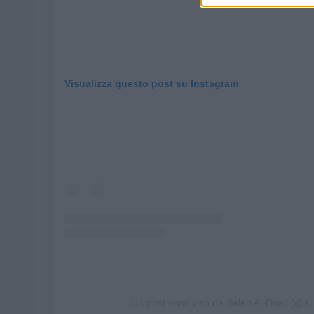
Visualizza questo post su Instagram
Un post condiviso da Saleh Al-Duaij (@s_