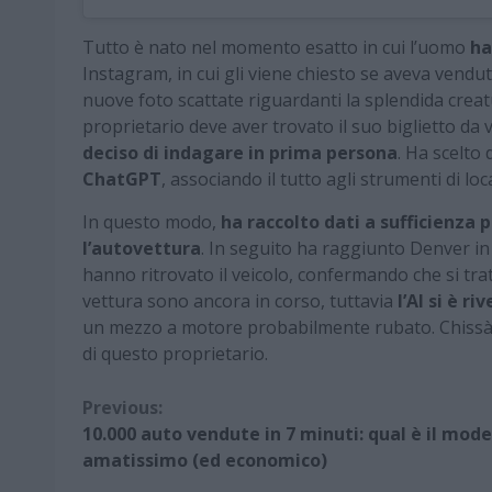
Tutto è nato nel momento esatto in cui l’uomo
ha
Instagram, in cui gli viene chiesto se aveva ven
nuove foto scattate riguardanti la splendida creatu
proprietario deve aver trovato il suo biglietto da 
deciso di indagare in prima persona
. Ha scelto 
ChatGPT
, associando il tutto agli strumenti di lo
In questo modo,
ha raccolto dati a sufficienza 
l’autovettura
. In seguito ha raggiunto Denver in C
hanno ritrovato il veicolo, confermando che si tra
vettura sono ancora in corso, tuttavia
l’AI si è 
un mezzo a motore probabilmente rubato. Chissà s
di questo proprietario.
Continue
Previous:
10.000 auto vendute in 7 minuti: qual è il mode
Reading
amatissimo (ed economico)