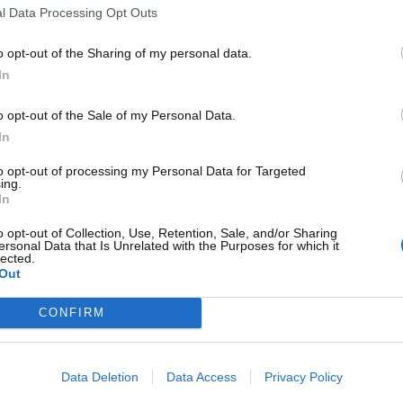
to: il metodo che funzionerebbe
l Data Processing Opt Outs
o opt-out of the Sharing of my personal data.
, chiaramente, purtroppo però può succedere. In molti si
In
ro il proprio veicolo, e
una soluzione potrebbe essere
ene. A dirlo non siamo noi nello specifico, ma la storia di
o opt-out of the Sale of my Personal Data.
amborghini Huracan EVO dopo due anni
. Qualcuno
In
e, con la differenza che lui è riuscito a rintracciarla.
to opt-out of processing my Personal Data for Targeted
ing.
In
o opt-out of Collection, Use, Retention, Sale, and/or Sharing
ersonal Data that Is Unrelated with the Purposes for which it
lected.
Out
CONFIRM
Data Deletion
Data Access
Privacy Policy