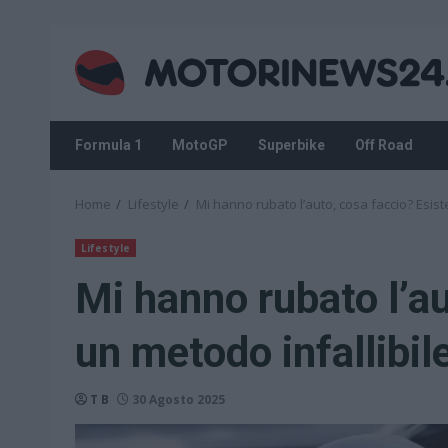
Skip
to
content
Formula 1
MotoGP
Superbike
Off Road
Home
Lifestyle
Mi hanno rubato l’auto, cosa faccio? Esiste
Lifestyle
Mi hanno rubato l’au
un metodo infallibile
T B
30 Agosto 2025