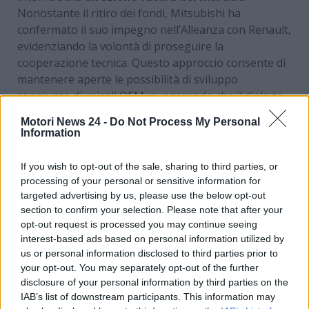
Nonostante il ritiro dei fondi, Mitsubishi ha
confermato il suo impegno nell’Alleanza con Renault,
evidenziando la volontà di proseguire la
cooperazione tecnica. Questo approccio consente di
mantenere aperte le possibilità di sviluppo
congiunto di veicoli OEM, suggerendo che il dialogo
tra le due case automobilistiche non solo continua,
Motori News 24 -
Do Not Process My Personal
ma si rafforza. Ma vediamo da dove sono stati “tolti”
Information
questi importanti investimenti.
If you wish to opt-out of the sale, sharing to third parties, or
Una collaborazione ed un
processing of your personal or sensitive information for
targeted advertising by us, please use the below opt-out
blocco dei fondi
section to confirm your selection. Please note that after your
opt-out request is processed you may continue seeing
Il 19 maggio 2025, Mitsubishi ha preso una decisione
interest-based ads based on personal information utilized by
che ha sorpreso il settore automobilistico europeo:
us or personal information disclosed to third parties prior to
ha
rinunciato a un investimento di 200 milioni di
your opt-out. You may separately opt-out of the further
disclosure of your personal information by third parties on the
euro
destinato alla business unit elettrica Ampere di
IAB’s list of downstream participants. This information may
Renault. Questa mossa rappresenta un
cambio di