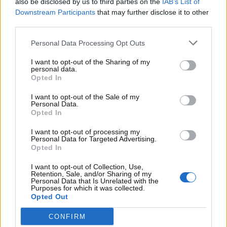
also be disclosed by us to third parties on the
IAB’s List of
strategia significativo
per l’azienda giapponese,
Downstream Participants
that may further disclose it to other
che ha scelto un approccio più selettivo nell’ambito
third parties.
dell’elettrificazione, pur mantenendo aperte le porte
alla collaborazione con il costruttore francese.
Personal Data Processing Opt Outs
I want to opt-out of the Sharing of my
personal data.
Opted In
I want to opt-out of the Sale of my
Personal Data.
Opted In
I want to opt-out of processing my
Personal Data for Targeted Advertising.
Opted In
I want to opt-out of Collection, Use,
Retention, Sale, and/or Sharing of my
Personal Data that Is Unrelated with the
Purposes for which it was collected.
Opted Out
Mitsubishi fa una mossa a sorpresa –
www.MotoriNews24.com
CONFIRM