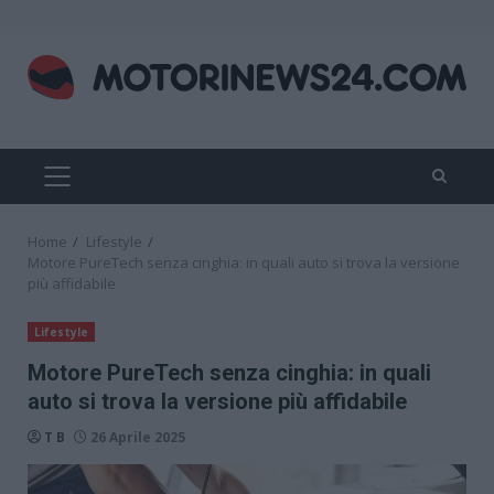
Skip
to
content
PRIMARY
MENU
Home
Lifestyle
Motore PureTech senza cinghia: in quali auto si trova la versione
più affidabile
Lifestyle
Motore PureTech senza cinghia: in quali
auto si trova la versione più affidabile
T B
26 Aprile 2025