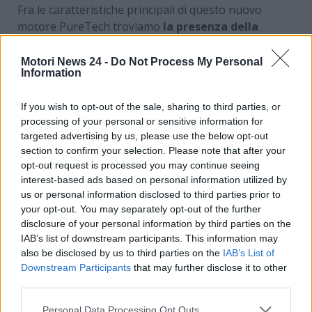
Fra le caratteristiche principali di questo nuovo
motore PureTech troviamo
la presenza della
catena di distribuzione al posto della cinghia, di
un cambio automatico di serie e di un sistema
Motori News 24 -
Do Not Process My Personal
Information
mild hybrid a 48 volt
. Un motore, quindi,
maggiormente versatile, sicuro e affidabile. Ma
su
If you wish to opt-out of the sale, sharing to third parties, or
quali auto esso è montato?
Ecco tutti i dettagli.
processing of your personal or sensitive information for
targeted advertising by us, please use the below opt-out
Tutte le auto di Stellantis
section to confirm your selection. Please note that after your
opt-out request is processed you may continue seeing
sulle quali è montato il
interest-based ads based on personal information utilized by
motore PureTech senza
us or personal information disclosed to third parties prior to
your opt-out. You may separately opt-out of the further
cinghia: la lista
disclosure of your personal information by third parties on the
IAB’s list of downstream participants. This information may
also be disclosed by us to third parties on the
IAB’s List of
La
nuova generazione di motore PureTech
,
Downstream Participants
that may further disclose it to other
quindi, ha sostituito la vecchia cinghia con una
third parties.
catena di distribuzione
maggiormente affidabile e
meno soggetta a guasti e manutenzione
.
Personal Data Processing Opt Outs