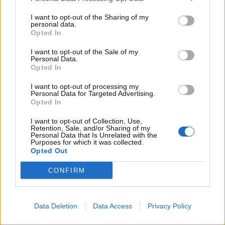
Un’ottima notizia per tutti gli utenti che hanno scelto
I want to opt-out of the Sharing of my
di acquistare determinati modelli di auto.
personal data.
Opted In
I want to opt-out of the Sale of my
Personal Data.
Opted In
I want to opt-out of processing my
Personal Data for Targeted Advertising.
Opted In
I want to opt-out of Collection, Use,
Retention, Sale, and/or Sharing of my
Personal Data that Is Unrelated with the
Purposes for which it was collected.
Opted Out
CONFIRM
Motore PureTech senza cinghia: ecco tutte le auto
Stellantis sulle quali è montato –
www.motorinews24.com
Data Deletion
Data Access
Privacy Policy