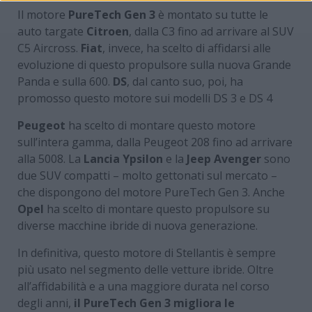
Il motore
PureTech Gen 3
è montato su tutte le
auto targate
Citroen
, dalla C3 fino ad arrivare al SUV
C5 Aircross.
Fiat
, invece, ha scelto di affidarsi alle
evoluzione di questo propulsore sulla nuova Grande
Panda e sulla 600.
DS
, dal canto suo, poi, ha
promosso questo motore sui modelli DS 3 e DS 4
Peugeot
ha scelto di montare questo motore
sull’intera gamma, dalla Peugeot 208 fino ad arrivare
alla 5008. La
Lancia Ypsilon
e la
Jeep Avenger
sono
due SUV compatti – molto gettonati sul mercato –
che dispongono del motore PureTech Gen 3. Anche
Opel
ha scelto di montare questo propulsore su
diverse macchine ibride di nuova generazione.
In definitiva, questo motore di Stellantis è sempre
più usato nel segmento delle vetture ibride. Oltre
all’affidabilità e a una maggiore durata nel corso
degli anni,
il PureTech Gen 3 migliora le