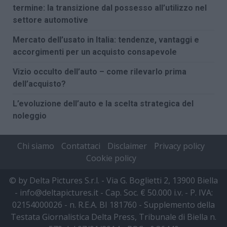
termine: la transizione dal possesso all’utilizzo nel
settore automotive
Mercato dell’usato in Italia: tendenze, vantaggi e
accorgimenti per un acquisto consapevole
Vizio occulto dell’auto – come rilevarlo prima
dell’acquisto?
L’evoluzione dell’auto e la scelta strategica del
noleggio
Chi siamo
Contattaci
Disclaimer
Privacy policy
Cookie policy
© by Delta Pictures S.r.l. - Via G. Boglietti 2, 13900 Biella
- info@deltapictures.it - Cap. Soc. € 50.000 i.v. - P. IVA:
02154000026 - n. R.E.A. BI 181760 - Supplemento della
Testata Giornalistica Delta Press, Tribunale di Biella n.