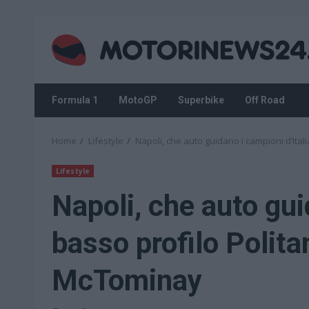
Skip
to
content
Formula 1
MotoGP
Superbike
Off Road
Home
Lifestyle
Napoli, che auto guidano i campioni d’Ita
Lifestyle
Napoli, che auto gui
basso profilo Polit
McTominay