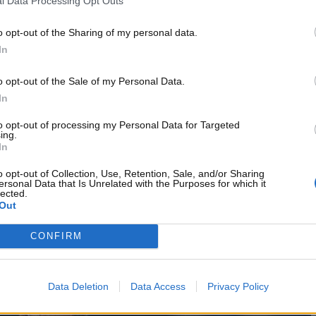
l Data Processing Opt Outs
i un mezzo per tutti.
o opt-out of the Sharing of my personal data.
rà stato così incisivo dal punto di vista dei gol ma ha
In
con la stessa attenzione anche un bolide come il suo Range
hezza di cinque metri che permette di viaggiare nella
o opt-out of the Sale of my Personal Data.
!
In
!
to opt-out of processing my Personal Data for Targeted
ing.
In
otagonista del successo:
Antonio Conte
che più volte ha
i vistose, è stato visto anni fa a bordo di una Nissan Juke,
o opt-out of Collection, Use, Retention, Sale, and/or Sharing
e spaziosa, comoda e facile da parcheggiare anche nelle
ersonal Data that Is Unrelated with the Purposes for which it
lected.
Out
CONFIRM
Data Deletion
Data Access
Privacy Policy