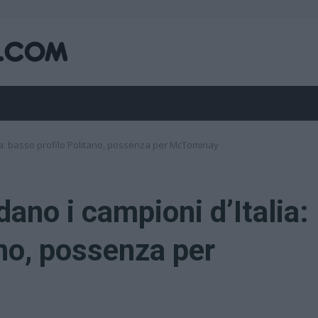
lia: basso profilo Politano, possenza per McTominay
dano i campioni d’Italia:
ano, possenza per