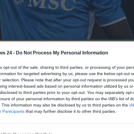
u - www.MotoriNews24.com
ws 24 -
Do Not Process My Personal Information
llo scudetto? Una parata rapida delle auto dei giocatori
to opt-out of the sale, sharing to third parties, or processing of your per
formation for targeted advertising by us, please use the below opt-out s
storia, un risultato grandioso che segna anche il secondo
r selection. Please note that after your opt-out request is processed y
te tutta la città, unendo la comunità attorno alla squadra
eing interest-based ads based on personal information utilized by us or
suo futuro al Napoli fino a poco prima di questo successo.
disclosed to third parties prior to your opt-out. You may separately opt-
etto sportivo, ci concentriamo sulla domanda di che auto
losure of your personal information by third parties on the IAB’s list of
. This information may also be disclosed by us to third parties on the
IA
Participants
that may further disclose it to other third parties.
ella Nazionale del Belgio nonché ex interista
Rommel
 Il campione si è fatto vedere a bordo di una Maserati
nte con motore V8 Biturbo da ben 580 cavalli di potenza.