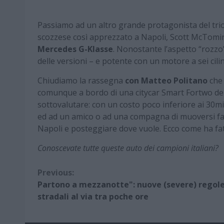
Passiamo ad un altro grande protagonista del tri
scozzese così apprezzato a Napoli, Scott McTomina
Mercedes G-Klasse
. Nonostante l’aspetto “rozzo”
delle versioni – e potente con un motore a sei cilin
Chiudiamo la rassegna
con Matteo Politano
che 
comunque a bordo di una citycar Smart Fortwo del
sottovalutare: con un costo poco inferiore ai 30m
ed ad un amico o ad una compagna di muoversi fac
Napoli e posteggiare dove vuole. Ecco come ha fa
Conoscevate tutte queste auto dei campioni italiani?
Continue
Previous:
Partono a mezzanotte": nuove (severe) regol
Reading
stradali al via tra poche ore