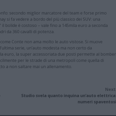
onfo: secondo miglior marcatore del team e forse primo
y si fa vedere a bordo del più classico dei SUV: una
 il bolide è costoso – vale fino a 145mila euro a seconda
dri da 360 cavalli di potenza.
come Conte non ama molto le auto vistose. Si muove
’ultima serie, un’auto modesta ma non certo da
ila euro, la super accessoriata due posti permette al bomber
ilmente per le strade di una metropoli come quella di
tto a non saltare mai un allenamento.
Next
e
Studio svela quanto inquina un’auto elettrica
numeri spaventos