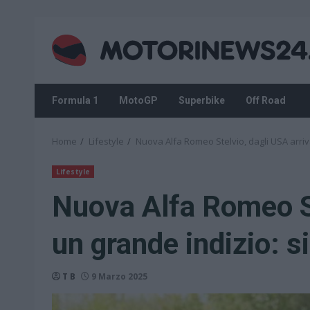
Skip
to
content
Formula 1
MotoGP
Superbike
Off Road
Home
Lifestyle
Nuova Alfa Romeo Stelvio, dagli USA arriva
Lifestyle
Nuova Alfa Romeo St
un grande indizio: si
T B
9 Marzo 2025