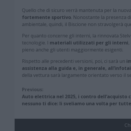
Quello che di sicuro verrà mantenuta per la nuova
fortemente sportivo
. Nonostante la presenza di
ambientale, quindi, il Biscione non stravolgerà q
Per quanto concerne gli interni, la rinnovata Stelv
tecnologie. I
materiali utilizzati per gli interni
,
pieno anche gli utenti maggiormente esigenti.
Rispetto alle precedenti versioni, poi, ci sarà un
i
assistenza alla guida e, in generale, all’infot
della vettura sarà largamente orientato verso il
Continue
Previous:
Auto elettrica nel 2025, i contro dell’acquisto 
Reading
nessuno ti dice: li sveliamo una volta per tutt
Ch