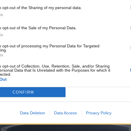
rte riservatezza. Fra le tante opzioni tecniche, Alfa Romeo
o opt-out of the Sharing of my personal data.
V, evoluzione del 2.0 GME della Alfa Romeo Giulia, e anche
In
o opt-out of the Sale of my Personal Data.
 Alfa Romeo Stelvio. E c’è anche
In
nte
to opt-out of processing my Personal Data for Targeted
ing.
In
revisto negli Stati Uniti d’America. Ci riferiamo all’effettiv
duzione e l’uso del cambio eDCT non è ancora progettato
o opt-out of Collection, Use, Retention, Sale, and/or Sharing
ersonal Data that Is Unrelated with the Purposes for which it
ebbe suggerire qualcosa di inaspettato. Staremo a vedere
lected.
Out
CONFIRM
Data Deletion
Data Access
Privacy Policy