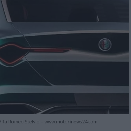
va Alfa Romeo Stelvio – www.motorinews24.com