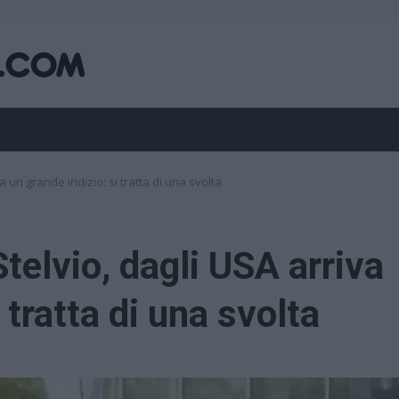
 un grande indizio: si tratta di una svolta
elvio, dagli USA arriva
 tratta di una svolta