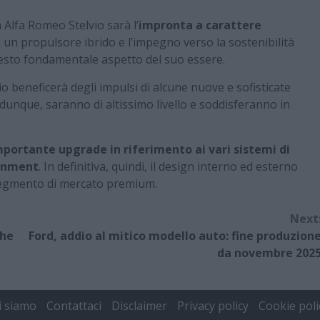
 Alfa Romeo Stelvio sarà l’
impronta a carattere
 un propulsore ibrido e l’impegno verso la sostenibilità
uesto fondamentale aspetto del suo essere.
io beneficerà degli impulsi di alcune nuove e sofisticate
 dunque, saranno di altissimo livello e soddisferanno in
mportante upgrade in riferimento ai vari sistemi di
ainment
. In definitiva, quindi, il design interno ed esterno
 segmento di mercato premium.
Next
che
Ford, addio al mitico modello auto: fine produzion
e
da novembre 202
i siamo
Contattaci
Disclaimer
Privacy policy
Cookie poli