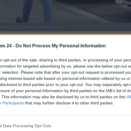
fa Romeo Stelvio - www.motorinews24.com
re sul mercato con una nuova impronta verso
anno le novità? C’è un’importante indiscrezione
ws 24 -
Do Not Process My Personal Information
 d’America. Ecco tutti i dettagli a riguardo.
to opt-out of the sale, sharing to third parties, or processing of your per
novata
Alfa Romeo Stelvio
, il SUV di punta del marchio con i
formation for targeted advertising by us, please use the below opt-out s
 corrente di alcune
novità molto importanti
che verranno
r selection. Please note that after your opt-out request is processed y
giugno dell’anno in corso di svolgimento.
eing interest-based ads based on personal information utilized by us or
disclosed to third parties prior to your opt-out. You may separately opt-
 Romeo sarà
orientata verso l’elettrificazione
, a conferma
losure of your personal information by third parties on the IAB’s list of
ostenibilità ambientale. Le aspettative del segmento di
. This information may also be disclosed by us to third parties on the
IA
Participants
that may further disclose it to other third parties.
ddisfatte, stando a quanto dichiarato dai vertici aziendali
perare i 200 CV di potenza
, una soglia minima ritenuta
l Data Processing Opt Outs
enente a questo segmento di mercato. Per quanto concerne