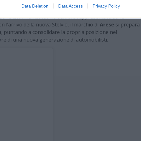
Data Deletion
Data Access
Privacy Policy
radizione che Alfa Romeo ha sempre rappresentato sono
 l’arrivo della nuova Stelvio, il marchio di
Arese
si prepara
a, puntando a consolidare la propria posizione nel
ore di una nuova generazione di automobilisti.