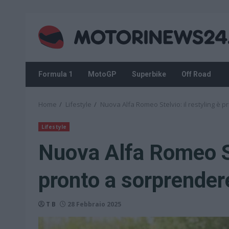
Skip
to
content
Formula 1
MotoGP
Superbike
Off Road
Home
Lifestyle
Nuova Alfa Romeo Stelvio: il restyling è 
Lifestyle
Nuova Alfa Romeo Ste
pronto a sorprender
T B
28 Febbraio 2025