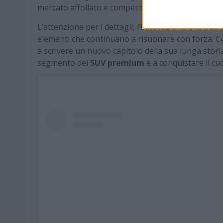
mercato affollato e competitivo.
L’attenzione per i dettagli, l’innovazione e la t
elementi che continuano a risuonare con forza. Con
a scrivere un nuovo capitolo della sua lunga stori
segmento dei
SUV premium
e a conquistare il cu