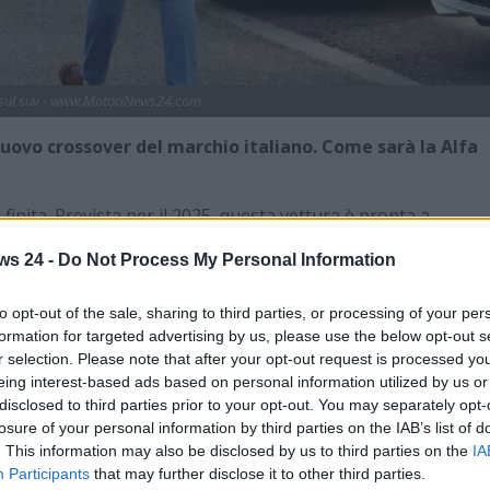
à sul suv - www.MotoriNews24.com
 nuovo crossover del marchio italiano. Come sarà la Alfa
 finita. Prevista per il 2025, questa vettura è pronta a
tte di sorprendere gli appassionati e ridefinire gli standard
ws 24 -
Do Not Process My Personal Information
o ambizioso si presenta come una fusione di
tecnologia
e, senza perdere di vista l’essenza sportiva che ha sempre
to opt-out of the sale, sharing to third parties, or processing of your per
formation for targeted advertising by us, please use the below opt-out s
r selection. Please note that after your opt-out request is processed y
 affascinanti di questo restyling. Tra le novità più attese ci
eing interest-based ads based on personal information utilized by us or
vranno un design triangolare con tecnologia
LED
. Questa
disclosed to third parties prior to your opt-out. You may separately opt-
ica, ma rappresenta anche un tentativo di differenziarsi in un
losure of your personal information by third parties on the IAB’s list of
mentor
e
Tesla Model Y
.
. This information may also be disclosed by us to third parties on the
IA
Participants
that may further disclose it to other third parties.
esteriore. La nuova versione del
SUV italiano
segna un