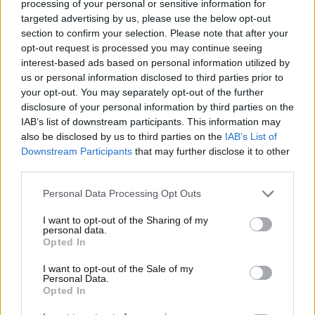
processing of your personal or sensitive information for
cambiare radicalmente il panorama della
targeted advertising by us, please use the below opt-out
sicurezza stradale in Italia
: il nuovo Codice della
section to confirm your selection. Please note that after your
Strada sembra aver iniziato a produrre effetti
opt-out request is processed you may continue seeing
tangibili nella
riduzione degli incidenti
. Dopo anni
interest-based ads based on personal information utilized by
di preoccupazioni costanti per l’aumento delle
us or personal information disclosed to third parties prior to
vittime sulle strade, i dati recenti mostrano
your opt-out. You may separately opt-out of the further
finalmente un segnale positivo che potrebbe
disclosure of your personal information by third parties on the
IAB’s list of downstream participants. This information may
infondere maggiore fiducia negli automobilisti e
also be disclosed by us to third parties on the
IAB’s List of
nelle autorità.
Downstream Participants
that may further disclose it to other
third parties.
I risultati sembrano
Personal Data Processing Opt Outs
incoraggianti: sempre meno
I want to opt-out of the Sharing of my
incidenti mortali
personal data.
Opted In
Dal 14 dicembre 2024 al 13 febbraio 2025, si sono
I want to opt-out of the Sale of my
registrati
10.762 incidenti stradali
, un numero
Personal Data.
Opted In
nettamente inferiore rispetto agli
11.444 incidenti
dello stesso periodo dell’anno precedente. Questo