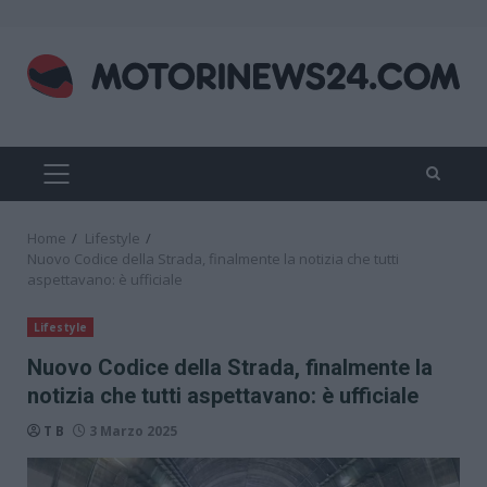
Skip
to
content
PRIMARY
MENU
Home
Lifestyle
Nuovo Codice della Strada, finalmente la notizia che tutti
aspettavano: è ufficiale
Lifestyle
Nuovo Codice della Strada, finalmente la
notizia che tutti aspettavano: è ufficiale
T B
3 Marzo 2025