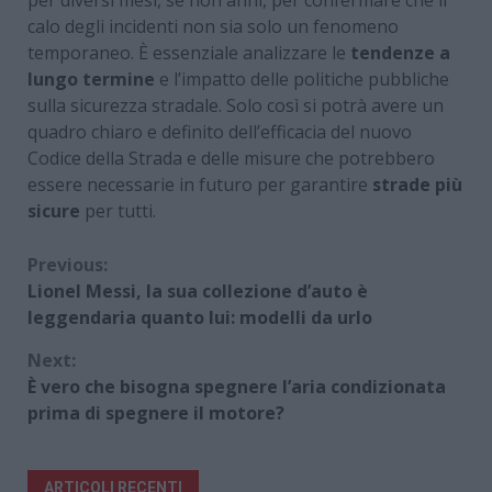
per diversi mesi, se non anni, per confermare che il
calo degli incidenti non sia solo un fenomeno
temporaneo. È essenziale analizzare le
tendenze a
lungo termine
e l’impatto delle politiche pubbliche
sulla sicurezza stradale. Solo così si potrà avere un
quadro chiaro e definito dell’efficacia del nuovo
Codice della Strada e delle misure che potrebbero
essere necessarie in futuro per garantire
strade più
sicure
per tutti.
Continue
Previous:
Lionel Messi, la sua collezione d’auto è
Reading
leggendaria quanto lui: modelli da urlo
Next:
È vero che bisogna spegnere l’aria condizionata
prima di spegnere il motore?
ARTICOLI RECENTI