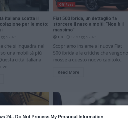
Off Road
tà italiana scatta il
Fiat 500 Ibrida, un dettaglio fa
ircolazione per le moto:
storcere il naso a molti: “Non è il
si
massimo”
ggio 2025
T B
17 Maggio 2025
e che si inquadra nel
Scopriamo insieme al nuova Fiat
so una mobilità più
500 ibrida e le critiche che vengon
Questa città italiana
mosse a questo nuovo capitolo...
ve...
Read More
ws 24 -
Do Not Process My Personal Information