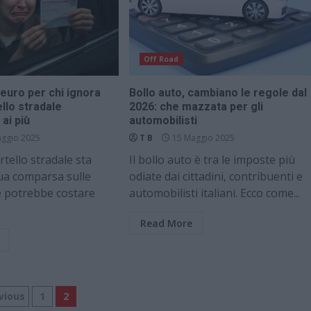
Off Road
 euro per chi ignora
Bollo auto, cambiano le regole dal
llo stradale
2026: che mazzata per gli
ai più
automobilisti
ggio 2025
T B
15 Maggio 2025
tello stradale sta
Il bollo auto è tra le imposte più
ua comparsa sulle
odiate dai cittadini, contribuenti e
e potrebbe costare
automobilisti italiani. Ecco come...
Read More
ginazione
vious
1
2