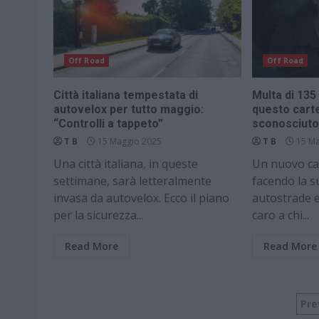
Off Road
Off Road
Città italiana tempestata di
Multa di 135
autovelox per tutto maggio:
questo carte
“Controlli a tappeto”
sconosciuto 
T B
15 Maggio 2025
T B
15 Ma
Una città italiana, in queste
Un nuovo car
settimane, sarà letteralmente
facendo la s
invasa da autovelox. Ecco il piano
autostrade 
per la sicurezza...
caro a chi...
Read More
Read More
Pa
Pre