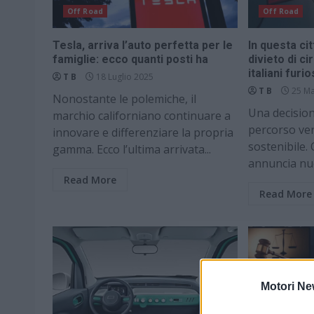
Off Road
Off Road
Tesla, arriva l’auto perfetta per le
In questa cit
famiglie: ecco quanti posti ha
divieto di c
italiani furio
T B
18 Luglio 2025
T B
25 Ma
Nonostante le polemiche, il
Una decision
marchio californiano continuare a
percorso ver
innovare e differenziare la propria
sostenibile. 
gamma. Ecco l’ultima arrivata...
annuncia nuo
Read More
Read More
Motori Ne