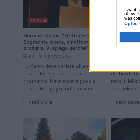
I want t
of my P
was col
Off Road
Off Road
Opted 
Horacio Pagani: “Elettriche?
Autovelox, gl
Segmento morto, smetteranno di
ti possono 
produrle. Vi spiego perché”
se vai a 200
T B
16 Maggio 2025
T B
16 Ma
“Un’auto deve parlare all’anima,
In Italia, la
non solo rispondere a una
rischia di i
normativa. Deve essere poesia,
mobili della
non solo ingegneria” Durante...
autovelox son
Read More
Read More