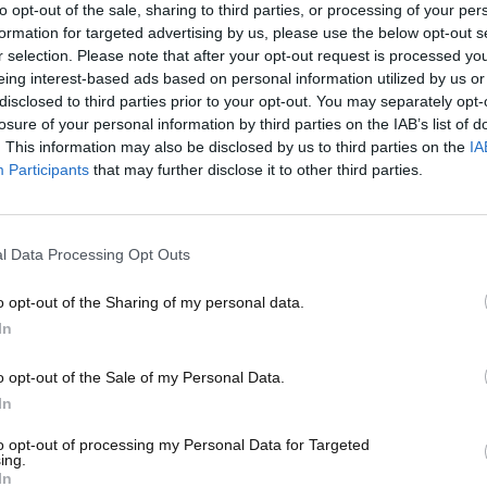
to opt-out of the sale, sharing to third parties, or processing of your per
formation for targeted advertising by us, please use the below opt-out s
Off Road
r selection. Please note that after your opt-out request is processed y
eing interest-based ads based on personal information utilized by us or
so le multe non le devi
Legge 104, posso chiedere il
disclosed to third parties prior to your opt-out. You may separately opt-
i annulla tutto: la
rimborso per l’acquisto di un’auto
losure of your personal information by third parties on the IAB’s list of
orica
usata con cambio automatico già
. This information may also be disclosed by us to third parties on the
IA
installato? Come stanno le cose
ggio 2025
Participants
that may further disclose it to other third parties.
T B
16 Maggio 2025
e, a Bologna, un
Quali sono le agevolazioni previste
 ottenuto
dalla Legge 104 e riservate al
to di diverse multe per
l Data Processing Opt Outs
mondo dei motori? Passiamole in
Codice della Strada....
rassegna...
o opt-out of the Sharing of my personal data.
In
Read More
o opt-out of the Sale of my Personal Data.
In
to opt-out of processing my Personal Data for Targeted
ing.
In