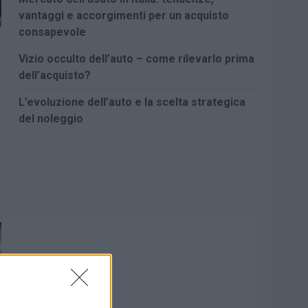
vantaggi e accorgimenti per un acquisto
consapevole
Vizio occulto dell’auto – come rilevarlo prima
dell’acquisto?
L’evoluzione dell’auto e la scelta strategica
del noleggio
o