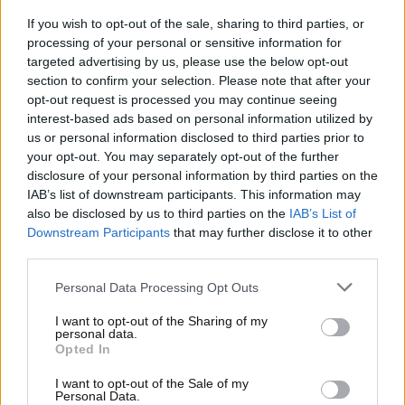
vantaggioso veicoli di questo tipo in accordo con
If you wish to opt-out of the sale, sharing to third parties, or
un’iniziativa del
Ministero dell’Ambiente. Vediamo
processing of your personal or sensitive information for
i dettagli
e cerchiamo di capire se anche alcuni di voi
targeted advertising by us, please use the below opt-out
section to confirm your selection. Please note that after your
lettori potranno avere accesso a questa interessante
opt-out request is processed you may continue seeing
misura ambientalista.
interest-based ads based on personal information utilized by
us or personal information disclosed to third parties prior to
Bici e monopattini al 50%,
your opt-out. You may separately opt-out of the further
disclosure of your personal information by third parties on the
dove si può fare
IAB’s list of downstream participants. This information may
also be disclosed by us to third parties on the
IAB’s List of
La misura del MDA
prevede il rimborso al
Downstream Participants
that may further disclose it to other
cittadino
che dovesse acquistare una bicicletta
third parties.
elettrica o a pedalata assistita o un monopattino
Personal Data Processing Opt Outs
elettrico del 50% con un tetto massimo di spesa pari
a 560 euro per il primo mezzo e fino ad un massimo
I want to opt-out of the Sharing of my
di 26o euro per il secondo. L’iniziativa per il
personal data.
Opted In
momento è stata però lanciata in un solo comune
italiano in attesa che si diffonda in altri.
I want to opt-out of the Sale of my
Personal Data.