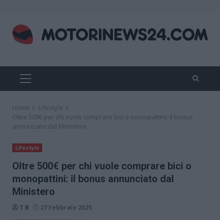
Skip
to
content
PRIMARY
MENU
Home
Lifestyle
Oltre 500€ per chi vuole comprare bici o monopattini: il bonus
annunciato dal Ministero
Lifestyle
Oltre 500€ per chi vuole comprare bici o
monopattini: il bonus annunciato dal
Ministero
T B
27 Febbraio 2025