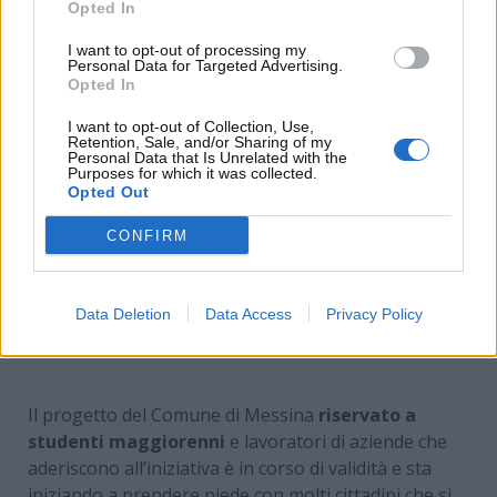
Opted In
I want to opt-out of processing my
Personal Data for Targeted Advertising.
Opted In
I want to opt-out of Collection, Use,
Retention, Sale, and/or Sharing of my
Personal Data that Is Unrelated with the
Purposes for which it was collected.
Opted Out
CONFIRM
Monopattini, ecco la verità sul bonus –
Data Deletion
Data Access
Privacy Policy
www.MotoriNews24.com
Il progetto del Comune di Messina
riservato a
studenti maggiorenni
e lavoratori di aziende che
aderiscono all’iniziativa è in corso di validità e sta
iniziando a prendere piede con molti cittadini che si