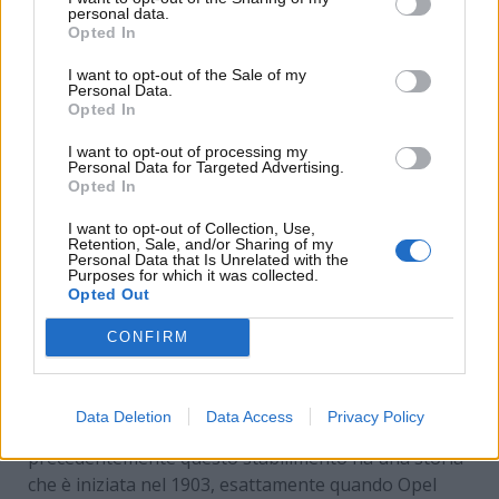
personal data.
Opted In
I want to opt-out of the Sale of my
Personal Data.
Opted In
I want to opt-out of processing my
Personal Data for Targeted Advertising.
Opted In
I want to opt-out of Collection, Use,
Retention, Sale, and/or Sharing of my
Stellantis chiude la fabbrica Opel a Luton
Personal Data that Is Unrelated with the
(www.motorinews24.com)
Purposes for which it was collected.
Opted Out
CONFIRM
In ogni caso, nonostante le rassicurazioni, i
lavoratori e le loro famiglie continuano ad essere
allarmati e preoccupati. Si tratta di un evento
Data Deletion
Data Access
Privacy Policy
davvero sorprendente, perché come detto
precedentemente questo stabilimento ha una storia
che è iniziata nel 1903, esattamente quando Opel