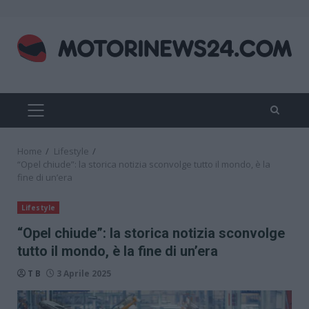
Skip
to
content
PRIMARY
MENU
Home
Lifestyle
“Opel chiude”: la storica notizia sconvolge tutto il mondo, è la
fine di un’era
Lifestyle
“Opel chiude”: la storica notizia sconvolge
tutto il mondo, è la fine di un’era
T B
3 Aprile 2025