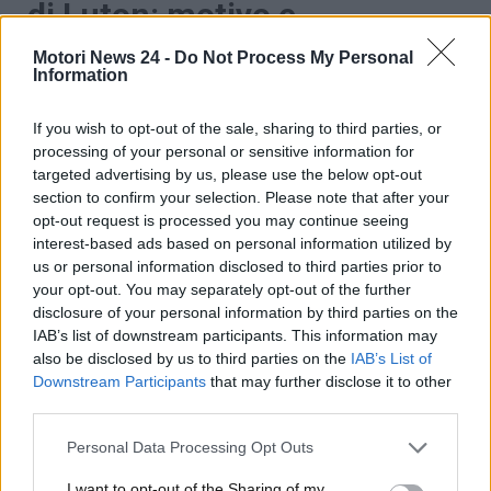
di Luton: motivo e
conseguenze
Motori News 24 -
Do Not Process My Personal
Information
In verità si tratta di un evento che probabilmente
Stellantis prevedeva di realizzare da tempo, dato che
If you wish to opt-out of the sale, sharing to third parties, or
processing of your personal or sensitive information for
farebbe
parte del piano di ristruttuazione
targeted advertising by us, please use the below opt-out
dell’azienda
, che vuole concentrare la sua
section to confirm your selection. Please note that after your
produzione di veicoli elettrici commerciali a Ellesmere
opt-out request is processed you may continue seeing
Port. In effetti, Stellantis ha motivato la decisione –
interest-based ads based on personal information utilized by
specialmente per rispondere alle critiche – come
us or personal information disclosed to third parties prior to
parte di un piano che
prevede un investimento di
your opt-out. You may separately opt-out of the further
50 milioni di sterline
per trasformare Ellesmere
disclosure of your personal information by third parties on the
IAB’s list of downstream participants. This information may
Port in un hub dedicato ai veicoli elettrici
also be disclosed by us to third parties on the
IAB’s List of
commerciali, magari ampliando il sito e fornendo
Downstream Participants
that may further disclose it to other
maggiore lavoro a eventuali collaboratori.
third parties.
Personal Data Processing Opt Outs
I want to opt-out of the Sharing of my