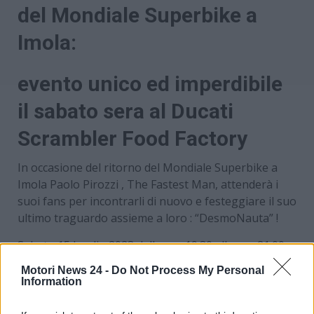
del Mondiale Superbike a
Imola:
evento unico ed imperdibile
il sabato sera al Ducati
Scrambler Food Factory
In occasione del ritorno del Mondiale Superbike a
Imola Paolo Pirozzi , The Fastest Man, attenderà i
suoi fans per incontrarli di nuovo e festeggiare il suo
ultimo traguardo assieme a loro : “DesmoNauta” !
Sabato 15 Luglio 2023 dalle ore 19.30 alle ore 21.00
presso il Ducati Scrambler Food Factory Imola – Via
Motori News 24 -
Do Not Process My Personal
Primo Maggio, 49 in area riservata, al coperto e in
Information
esclusiva sarà allestita una festa senza precedenti.