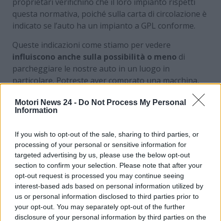
proprietari verifichino che il loro impianto rispetti
questa normativa, poiché sulla carta di circolazione è
indicato se l’auto ha un impianto a GPL conforme.
Queste indicazioni come stiamo per vedere
influiscono anche sulla possibilità o meno
di
parcheggiare le nostre auto in un luogo in
particolare. Potreste aver comprato una macchina,
quindi, che non potete nemmeno tenere nel garage
Motori News 24 -
Do Not Process My Personal
della vostra palazzina se mancano queste garanzie!
Information
Sicurezza nelle autorimesse
If you wish to opt-out of the sale, sharing to third parties, or
e box condominiali
processing of your personal or sensitive information for
targeted advertising by us, please use the below opt-out
section to confirm your selection. Please note that after your
Le autorimesse dove si intende parcheggiare
opt-out request is processed you may continue seeing
un’auto a GPL devono essere dotate di adeguati
interest-based ads based on personal information utilized by
sistemi di ventilazione e dispositivi per la rilevazione
us or personal information disclosed to third parties prior to
di fughe di gas. Queste misure sono necessarie per
your opt-out. You may separately opt-out of the further
garantire
un ambiente sicuro
, poiché il GPL,
disclosure of your personal information by third parties on the