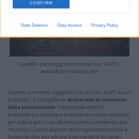
CONFIRM
Data Deletion
Data Access
Privacy Policy
Quando i parcheggi sono limitati per il GPL! –
www.MotoriNews24.com
Quando si intende viaggiare con un’auto a GPL su un
traghetto, è obbligatorio
dichiararlo al momento
della prenotazione
. Il personale addetto
provvederà a sistemare il veicolo in un’area specifica
per auto a gas o con alimentazione considerata più
rischiosa. Questo aspetto della regolamentazione è
fondamentale per evitare inconvenienti durante i