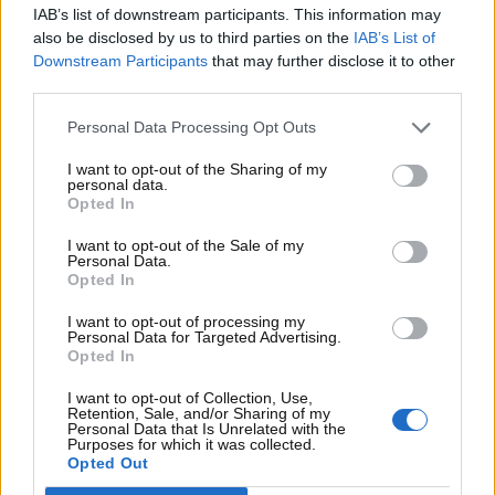
essendo più pesante dell’aria, tende a scendere. In
IAB’s list of downstream participants. This information may
also be disclosed by us to third parties on the
IAB’s List of
caso di fuga, si potrebbero creare situazioni
Downstream Participants
that may further disclose it to other
potenzialmente pericolose se il veicolo fosse
third parties.
parcheggiato in un piano interrato.
Personal Data Processing Opt Outs
È importante sottolineare che le
auto a GPL non
conformi
alla normativa ECE/ONU R67/01 possono
I want to opt-out of the Sharing of my
personal data.
parcheggiare solo nei piani fuori terra delle
Opted In
autorimesse, senza comunicazione con i piani
interrati. Questo rappresenta una limitazione
I want to opt-out of the Sale of my
Personal Data.
significativa per i proprietari di tali veicoli,
Opted In
restringendo le opzioni di parcheggio disponibili.
I want to opt-out of processing my
Inoltre, è responsabilità dei gestori delle
Personal Data for Targeted Advertising.
autorimesse esporre segnaletica adeguata che
Opted In
indichi le restrizioni relative ai veicoli a GPL.
I want to opt-out of Collection, Use,
Retention, Sale, and/or Sharing of my
Personal Data that Is Unrelated with the
Purposes for which it was collected.
Opted Out