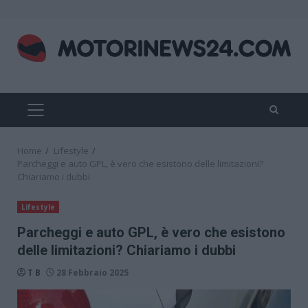
Skip
to
content
PRIMARY
MENU
Home
Lifestyle
Parcheggi e auto GPL, è vero che esistono delle limitazioni?
Chiariamo i dubbi
Lifestyle
Parcheggi e auto GPL, è vero che esistono
delle limitazioni? Chiariamo i dubbi
T B
28 Febbraio 2025