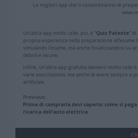
Le migliori app che ti consentiranno di prepar
www.m
Un’altra app molto utile, poi, è “
Quiz Patente
” d
propria esperienza nella preparazione all’esame te
simulando l’esame, ma anche focalizzandosi su arg
deboli e lacune.
Infine, un’altra app gratuita davvero molto utile è 
varie esercitazioni, ma anche di avere sempre a po
artificiale.
Continue
Previous:
Prima di comprarla devi saperlo: come si paga 
Reading
ricarica dell’auto elettrica
Ch