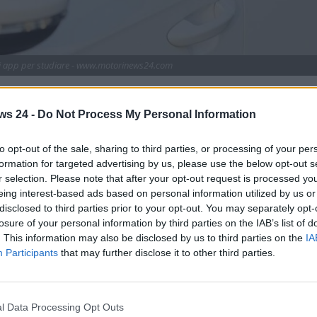
ori app per studiare - www.motorinews24.com
he potrai scaricare per prepararti al meglio all’esame
gognata patente di guida. Ecco tutto quello che c’è da
ws 24 -
Do Not Process My Personal Information
to opt-out of the sale, sharing to third parties, or processing of your per
e strade pubbliche è quello di conseguire una regolare
formation for targeted advertising by us, please use the below opt-out s
à. Poi verrà tutto il resto, legato al rispetto delle regole del
r selection. Please note that after your opt-out request is processed y
assicurazione e molto altro ancora. Ma senza la patente
eing interest-based ads based on personal information utilized by us or
disclosed to third parties prior to your opt-out. You may separately opt-
losure of your personal information by third parties on the IAB’s list of
proprio reato
e può andare incontro a multe comprese fra i
. This information may also be disclosed by us to third parties on the
IA
o del mezzo per 3 mesi. Si compie un illecito, poi, anche nel
Participants
that may further disclose it to other third parties.
e minori – comprese fra i 42 e i 173 euro – ci saranno,
l Data Processing Opt Outs
ssario
aver compiuto almeno 18 anni
. Inoltre, ci si dovrà