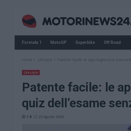
Skip
to
content
Formula 1
MotoGP
Superbike
Off Road
Home
Lifestyle
Patente facile: le app migliori per passar
Lifestyle
Patente facile: le ap
quiz dell’esame sen
T B
23 Aprile 2025