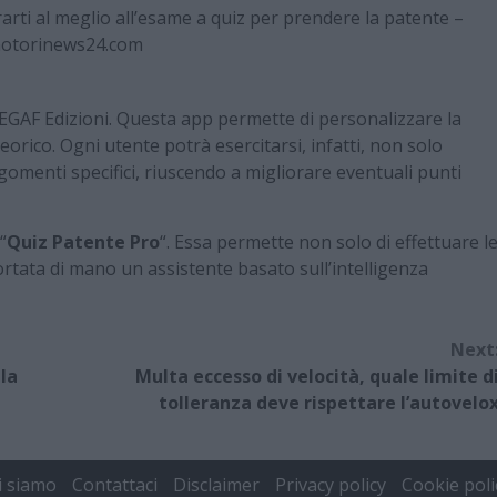
arti al meglio all’esame a quiz per prendere la patente –
otorinews24.com
i EGAF Edizioni. Questa app permette di personalizzare la
orico. Ogni utente potrà esercitarsi, infatti, non solo
omenti specifici, riuscendo a migliorare eventuali punti
“
Quiz Patente Pro
“. Essa permette non solo di effettuare l
rtata di mano un assistente basato sull’intelligenza
Next
la
Multa eccesso di velocità, quale limite d
tolleranza deve rispettare l’autovelo
i siamo
Contattaci
Disclaimer
Privacy policy
Cookie poli