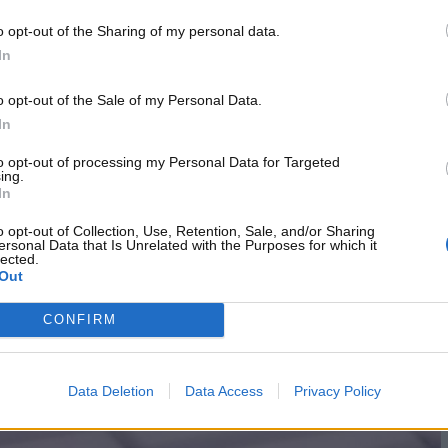
nti sul territorio e
superare sia l’esame teorico a quiz
o opt-out of the Sharing of my personal data.
Ma come prepararsi al meglio per l’esame a quiz? Nelle
In
ili da poter scaricare sul proprio smartphone per
 la patente in modo maggiormente semplice.
o opt-out of the Sale of my Personal Data.
In
re per non avere alcun problema
to opt-out of processing my Personal Data for Targeted
 della patente
ing.
In
cui ci si sarà iscritti, ogni utente potrà perfezionare la
o opt-out of Collection, Use, Retention, Sale, and/or Sharing
pp gratuite
da poter scaricare sullo smartphone. Una di
ersonal Data that Is Unrelated with the Purposes for which it
lected.
nti tutti i contenuti ufficiali e ogni utente potrà rispondere
Out
de che verranno proposte. L’app evidenzierà gli eventuali
CONFIRM
Data Deletion
Data Access
Privacy Policy