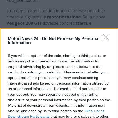
Peugeot 208 GTi.
Uno degli aspetti più intriganti di questa possibile
rinascita riguarda la
motorizzazione
. Se la nuova
Peugeot 208 GTi
dovesse concretizzarsi, è
probabile che venga dotata di un propulsore
elettrico, in linea con le attuali tendenze del settore
Motori News 24 -
Do Not Process My Personal
automobilistico che mirano a ridurre le emissioni di
Information
CO2 e ad abbracciare una mobilità più sostenibile.
Non è un caso che Favey stia considerando una
If you wish to opt-out of the sale, sharing to third parties, or
versione elettrica del modello, simile a quanto fatto
processing of your personal or sensitive information for
da altri marchi, come i modelli Abarth 600e ed Alfa
targeted advertising by us, please use the below opt-out
section to confirm your selection. Please note that after your
Romeo Junior Veloce Questi modelli hanno saputo
opt-out request is processed you may continue seeing
coniugare prestazioni elevate e rispetto per
interest-based ads based on personal information utilized by
l’ambiente.
us or personal information disclosed to third parties prior to
your opt-out. You may separately opt-out of the further
Si stima che una nuova
208 GTi elettrica
potrebbe
disclosure of your personal information by third parties on the
sviluppare una potenza compresa tra i
240 e i 280
IAB’s list of downstream participants. This information may
CV
, posizionandosi così competitivamente nel
also be disclosed by us to third parties on the
IAB’s List of
segmento delle city car sportive. In questo modo,
Downstream Participants
that may further disclose it to other