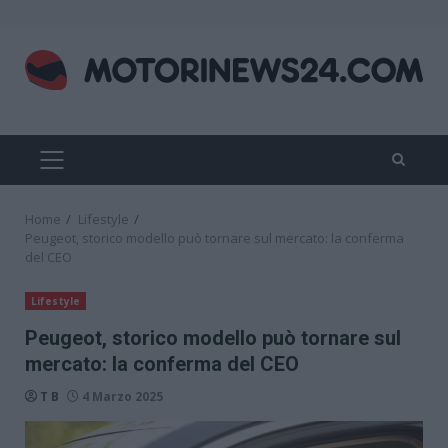
Skip
to
content
PRIMARY
MENU
Home
Lifestyle
Peugeot, storico modello può tornare sul mercato: la conferma
del CEO
Lifestyle
Peugeot, storico modello può tornare sul
mercato: la conferma del CEO
T B
4 Marzo 2025