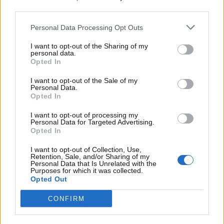
Peugeot potrebbe affrontare rivali agguerriti come
third parties.
Mini Cooper SE, Alpine A290 e Nissan Micra Nismo.
Personal Data Processing Opt Outs
Questi modelli, nonostante le loro sfide, hanno
suscitato grande interesse tra gli appassionati.
I want to opt-out of the Sharing of my
personal data.
Anche le attese
Cupra Raval
e
Volkswagen ID.2 GTI
Opted In
rappresentano una sfida per Peugeot, che non può
permettersi di rimanere indietro in un mercato in
I want to opt-out of the Sale of my
Personal Data.
continua evoluzione.
Opted In
Un Ritorno al Passato: La
I want to opt-out of processing my
Personal Data for Targeted Advertising.
Opted In
Peugeot 205
I want to opt-out of Collection, Use,
Alain Favey non sta solo riflettendo sul futuro della
Retention, Sale, and/or Sharing of my
Personal Data that Is Unrelated with the
208 GTi
, ma anche su un possibile ritorno della
Purposes for which it was collected.
Opted Out
Peugeot 205
, un altro modello iconico che ha
lasciato un segno indelebile nella storia dell’auto. La
CONFIRM
205
, lanciata nei primi anni ’80, è stata un vero e
proprio fenomeno di massa, capace di conquistare il