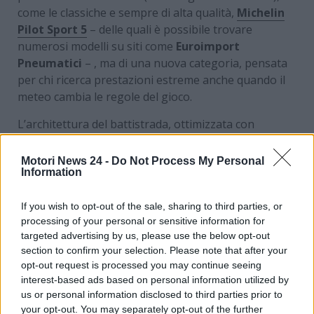
come le classiche e sempre di alta qualità,
Michelin
Pilot Sport 5
– delle quali è possibile trovare
numerosi modelli su siti come
Euroimport
Pneumatici
– , ma di una nuova categoria, pensata
per chi ricerca prestazioni estreme anche quando il
meteo cambia le regole del gioco.
L’architettura del battistrada, ottimizzata con
quattro scanalature longitudinali profonde
,
garantisce un’eccellente evacuazione dell’acqua,
Motori News 24 -
Do Not Process My Personal
Information
mentre la mescola ad alto contenuto di silice
permette al pneumatico di entrare rapidamente in
If you wish to opt-out of the sale, sharing to third parties, or
temperatura. Il Pilot Sport S 5 segna così un
processing of your personal or sensitive information for
passaggio chiave nello sviluppo di soluzioni ibride,
targeted advertising by us, please use the below opt-out
capaci di adattarsi a stagioni intermedie e fondi
section to confirm your selection. Please note that after your
scivolosi, senza sacrificare precisione e reattività in
opt-out request is processed you may continue seeing
assetti ad alte prestazioni.
interest-based ads based on personal information utilized by
us or personal information disclosed to third parties prior to
your opt-out. You may separately opt-out of the further