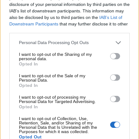
disclosure of your personal information by third parties on the
IAB’s list of downstream participants. This information may
also be disclosed by us to third parties on the
IAB’s List of
Downstream Participants
that may further disclose it to other
third parties.
Personal Data Processing Opt Outs
I want to opt-out of the Sharing of my
personal data.
Opted In
I want to opt-out of the Sale of my
Meccanico Michelin di spalle in officina –
Personal Data.
Opted In
www.motorinews24.com
I want to opt-out of processing my
Personal Data for Targeted Advertising.
Opted In
Massimo grip anche su asfalto
bagnato e a basse temperature
I want to opt-out of Collection, Use,
Retention, Sale, and/or Sharing of my
Personal Data that Is Unrelated with the
Il concetto di aderenza si evolve quando tecnologie di
Purposes for which it was collected.
Opted Out
ultima generazione incontrano esigenze dinamiche