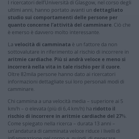
I ricercatori dell’Università di Glasgow, nel corso degli
ultimi anni, hanno portato avanti un
dettagliato
studio sui comportamenti delle persone per
quanto concerne l’attività del camminare
. Ciò che
è emerso è davvero molto interessante.
La
velocità di camminata
è un fattore da non
sottovalutare in riferimento al rischio di incorrere in
aritmie cardiache
.
Più si andrà veloce e meno si
incorrerà nella vita in tale rischio per il cuore
.
Oltre 82mila persone hanno dato ai ricercatori
informazioni dettagliate sui loro personali modi di
camminare.
Chi cammina a una velocità media – superiore ai 5
km/h – o elevata (più di 6,4 km/h) ha
ridotto il
rischio di incorrere in aritmie cardiache del 27
%.
Come spiegato nella ricerca – durata 13 anni –
un’andatura di camminata veloce riduce i livelli di
infiammazione nel corpo e, quindi, di generare