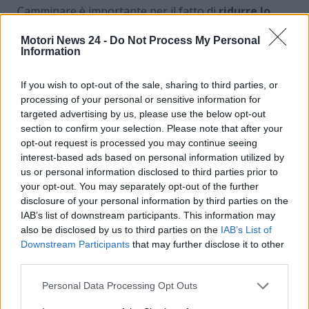
Camminare è importante per il fatto di
ridurre lo
stress
e di abbassare al minimo tutte le tensioni
Motori News 24 -
Do Not Process My Personal
muscolari che si accumulano nel corso della giornata.
Information
Inoltre,
aiuta a perdere peso e a tenersi in forma
ad ogni età
. C’è chi sceglie di camminare al mattino
If you wish to opt-out of the sale, sharing to third parties, or
presto, chi di sera e chi per spostarsi per compiere
processing of your personal or sensitive information for
varie attività. L’importante è alzarsi dalla sedia e
targeted advertising by us, please use the below opt-out
mettersi in attività.
section to confirm your selection. Please note that after your
opt-out request is processed you may continue seeing
Cammini ogni giorno in
interest-based ads based on personal information utilized by
us or personal information disclosed to third parties prior to
questo modo? I benefici al
your opt-out. You may separately opt-out of the further
disclosure of your personal information by third parties on the
cuore sono evidenti
IAB’s list of downstream participants. This information may
also be disclosed by us to third parties on the
IAB’s List of
Oltre a bruciare calorie e a far dimagrire,
andare a
Downstream Participants
that may further disclose it to other
third parties.
camminare migliora la circolazione sanguigna e
permette di attenuare al massimo il rischio di
Personal Data Processing Opt Outs
incorrere in futuro in malattie cardiache
. Gli