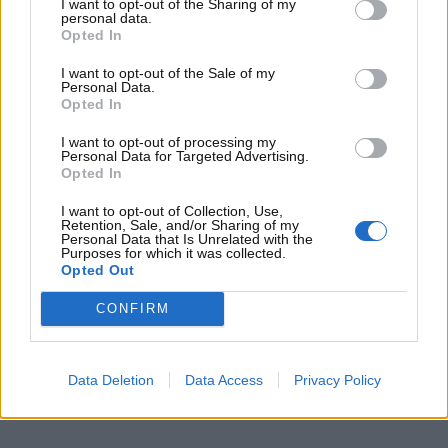
esperti hanno analizzato alcuni dati e ciò che è
I want to opt-out of the Sharing of my
personal data.
emerso è abbastanza evidente in tal senso.
Opted In
I want to opt-out of the Sale of my
Personal Data.
Opted In
I want to opt-out of processing my
Personal Data for Targeted Advertising.
Opted In
I want to opt-out of Collection, Use,
Retention, Sale, and/or Sharing of my
Personal Data that Is Unrelated with the
Purposes for which it was collected.
Opted Out
CONFIRM
Andare a camminare fa bene al cuore: tutte le
raccomandazioni degli esperti –
Data Deletion
Data Access
Privacy Policy
www.motorinews24.com