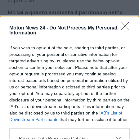
dopo curva.
Ma
sai a quanto ammonta il patrimonio netto
del nuovo pilota Ferrari Lewis Hamilton
? Nelle
prossime righe ti indichiamo la cifra esatta e la
Motori News 24 -
Do Not Process My Personal
Information
strategia di investimento complessiva operata dal
sette volte campione del mondo inglese.
If you wish to opt-out of the sale, sharing to third parties, or
processing of your personal or sensitive information for
Patrimonio di Lewis
targeted advertising by us, please use the below opt-out
Hamilton: a quanto
section to confirm your selection. Please note that after your
opt-out request is processed you may continue seeing
ammonta e dove investe il
interest-based ads based on personal information utilized by
us or personal information disclosed to third parties prior to
nuova pilota Ferrari
your opt-out. You may separately opt-out of the further
disclosure of your personal information by third parties on the
Se vi siete mai chiesti quale sia il patrimonio
IAB’s list of downstream participants. This information may
also be disclosed by us to third parties on the
IAB’s List of
complessivo di
Lewis Hamilton
, ecco che ora sarete
Downstream Participants
that may further disclose it to other
accontentati nello scoprire questa curiosità. Il pilota
third parties.
inglese gestisce, in modo assolutamente scrupoloso
e operando investimenti intelligenti, un
patrimonio
Personal Data Processing Opt Outs