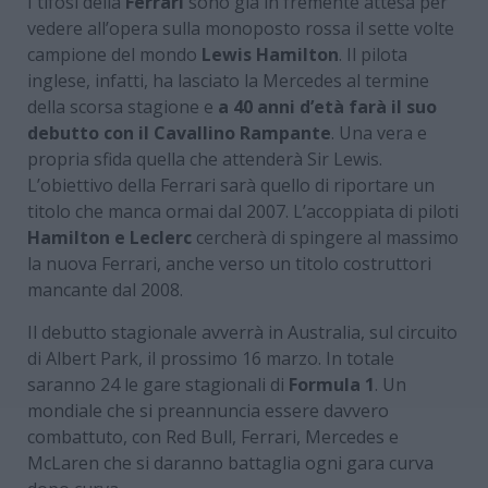
I tifosi della
Ferrari
sono già in fremente attesa per
vedere all’opera sulla monoposto rossa il sette volte
campione del mondo
Lewis Hamilton
. Il pilota
inglese, infatti, ha lasciato la Mercedes al termine
della scorsa stagione e
a 40 anni d’età farà il suo
debutto con il Cavallino Rampante
. Una vera e
propria sfida quella che attenderà Sir Lewis.
L’obiettivo della Ferrari sarà quello di riportare un
titolo che manca ormai dal 2007. L’accoppiata di piloti
Hamilton e Leclerc
cercherà di spingere al massimo
la nuova Ferrari, anche verso un titolo costruttori
mancante dal 2008.
Il debutto stagionale avverrà in Australia, sul circuito
di Albert Park, il prossimo 16 marzo. In totale
saranno 24 le gare stagionali di
Formula 1
. Un
mondiale che si preannuncia essere davvero
combattuto, con Red Bull, Ferrari, Mercedes e
McLaren che si daranno battaglia ogni gara curva