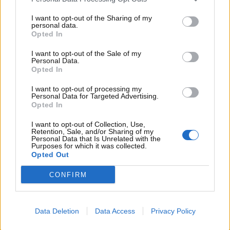
netto di circa 420 milioni di euro
.
I want to opt-out of the Sharing of my
personal data.
Opted In
I want to opt-out of the Sale of my
Personal Data.
Opted In
I want to opt-out of processing my
Personal Data for Targeted Advertising.
Opted In
I want to opt-out of Collection, Use,
Retention, Sale, and/or Sharing of my
Personal Data that Is Unrelated with the
Purposes for which it was collected.
Opted Out
Il patrimonio di Lewis Hamilton è elevatissimo: le
CONFIRM
cifre irreali – www.motorinews24.com
Data Deletion
Data Access
Privacy Policy
Oltre ai guadagni derivanti dalla sua lunghissima
attività sportiva in Formula 1,
Hamilton opera