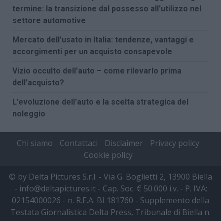
termine: la transizione dal possesso all’utilizzo nel
settore automotive
Mercato dell’usato in Italia: tendenze, vantaggi e
accorgimenti per un acquisto consapevole
Vizio occulto dell’auto – come rilevarlo prima
dell’acquisto?
L’evoluzione dell’auto e la scelta strategica del
noleggio
Chi siamo
Contattaci
Disclaimer
Privacy policy
Cookie policy
© by Delta Pictures S.r.l. - Via G. Boglietti 2, 13900 Biella
- info@deltapictures.it - Cap. Soc. € 50.000 i.v. - P. IVA:
02154000026 - n. R.E.A. BI 181760 - Supplemento della
Testata Giornalistica Delta Press, Tribunale di Biella n.