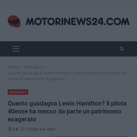
Skip
to
content
PRIMARY
MENU
Home
Formula 1
Quanto guadagna Lewis Hamilton? Il pilota 40enne ha messo da
parte un patrimonio esagerato
Formula 1
Quanto guadagna Lewis Hamilton? Il pilota
40enne ha messo da parte un patrimonio
esagerato
T B
7 Febbraio 2025