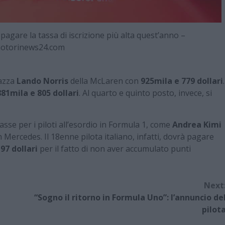
 pagare la tassa di iscrizione più alta quest’anno –
otorinews24.com
iazza
Lando Norris
della McLaren con
925mila e 779 dollari
.
881mila e 805 dollari
. Al quarto e quinto posto, invece, si
sse per i piloti all’esordio in Formula 1, come
Andrea Kimi
n Mercedes. Il 18enne pilota italiano, infatti, dovrà pagare
97 dollari
per il fatto di non aver accumulato punti
Next
“Sogno il ritorno in Formula Uno”: l’annuncio de
pilot