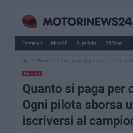
Skip
to
content
Formula 1
MotoGP
Superbike
Off Road
Home
Formula 1
Quanto si paga per correre in Formula1? 
Formula 1
Quanto si paga per 
Ogni pilota sborsa u
iscriversi al campio