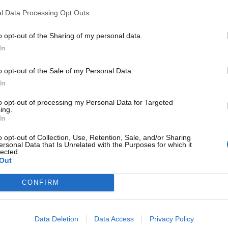
agguerriti e ci sarà una vera e propria battaglia ogni
l Data Processing Opt Outs
o opt-out of the Sharing of my personal data.
noscenza di un aspetto particolare. Ci riferiamo alle
varie
In
sborsare per correre in pista
. Ecco le varie cifre pilota per
o opt-out of the Sale of my Personal Data.
In
i piloti di Formula 1: le cifre che
to opt-out of processing my Personal Data for Targeted
ing.
In
tutti i piloti hanno l’obbligo di versare una salatissima
o opt-out of Collection, Use, Retention, Sale, and/or Sharing
 e ai risultati ottenuti nell’anno precedente. Tale tassa,
ersonal Data that Is Unrelated with the Purposes for which it
lected.
nel campionato appena passato agli archivi. La cifra
Out
que, dovrà essere saldata da
Max Verstappen
. Il quattro
 1.079.448 dollari per l’iscrizione al campionato di
CONFIRM
Data Deletion
Data Access
Privacy Policy