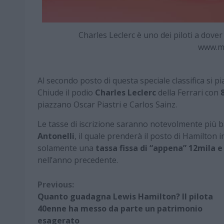
Charles Leclerc è uno dei piloti a dover
www.m
Al secondo posto di questa speciale classifica si p
Chiude il podio
Charles Leclerc
della Ferrari con
piazzano Oscar Piastri e Carlos Sainz.
Le tasse di iscrizione saranno notevolmente più ba
Antonelli
, il quale prenderà il posto di Hamilton i
solamente una
tassa fissa di “appena” 12mila e 
nell’anno precedente.
Continue
Previous:
Quanto guadagna Lewis Hamilton? Il pilota
Reading
40enne ha messo da parte un patrimonio
esagerato