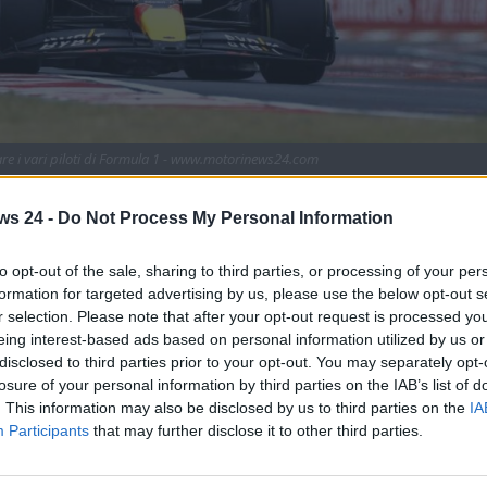
are i vari piloti di Formula 1 - www.motorinews24.com
mula 1 ha l’obbligo di dover tirare fuori un’ingente
ws 24 -
Do Not Process My Personal Information
e pilota per pilota.
a poco più di un mese alla prima gara stagionale.
to opt-out of the sale, sharing to third parties, or processing of your per
formation for targeted advertising by us, please use the below opt-out s
 fra il 14 e il 16 marzo a Melbourne, in Australia, sul
r selection. Please note that after your opt-out request is processed y
assionati saranno puntati sul sette volte campione del mondo
eing interest-based ads based on personal information utilized by us or
 di lasciare la Mercedes e di passare in
Ferrari
. La nuova
disclosed to third parties prior to your opt-out. You may separately opt-
arà formato da Leclerc e da Hamilton, con Sainz passato alla
losure of your personal information by third parties on the IAB’s list of
. This information may also be disclosed by us to third parties on the
IA
Participants
that may further disclose it to other third parties.
agione andranno alla caccia di
Max Verstappen
. L’olandese
Formula 1 e cercherà una difficile riconferma quest’anno con