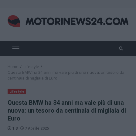
Skip
to
content
PRIMARY
MENU
Home
Lifestyle
Questa BMW ha 34 anni ma vale più di una nuova: un tesoro da
centinaia di migliaia di Euro
Lifestyle
Questa BMW ha 34 anni ma vale più di una
nuova: un tesoro da centinaia di migliaia di
Euro
T B
7 Aprile 2025