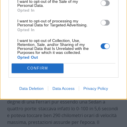
I want to opt-out of the Sale of my
Personal Data.
Opted In
I want to opt-out of processing my
Personal Data for Targeted Advertising.
Opted In
I want to opt-out of Collection, Use,
Retention, Sale, and/or Sharing of my
Personal Data that Is Unrelated with the
Purposes for which it was collected.
Opted Out
Vale una fortuna! – www.MotoriNews24.com
CONFIRM
Dotata di un mostruoso motore da oltre 3 litri
dotato di doppio compressore
e da ben 355 cavalli
Data Deletion
Data Access
Privacy Policy
di potenza massima, la B10 vantava prestazioni
degne di una Ferrari pur essendo una Sedan a
quattro porte: staccava infatti lo 0-100 in 5,6 secondi
e poteva toccare ben 290 chilometri orari di velocità
massima, prestazioni assurde per l’epoca. Il