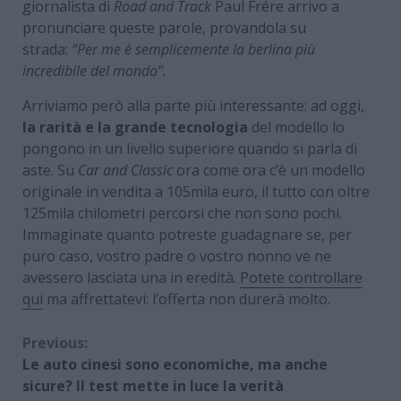
giornalista di
Road and Track
Paul Frére arrivo a
pronunciare queste parole, provandola su
strada:
“Per me è semplicemente la berlina più
incredibile del mondo”.
Arriviamo però alla parte più interessante: ad oggi,
la rarità e la grande tecnologia
del modello lo
pongono in un livello superiore quando si parla di
aste. Su
Car and Classic
ora come ora c’è un modello
originale in vendita a 105mila euro, il tutto con oltre
125mila chilometri percorsi che non sono pochi.
Immaginate quanto potreste guadagnare se, per
puro caso, vostro padre o vostro nonno ve ne
avessero lasciata una in eredità.
Potete controllare
qui
ma affrettatevi: l’offerta non durerà molto.
Continue
Previous:
Le auto cinesi sono economiche, ma anche
Reading
sicure? Il test mette in luce la verità