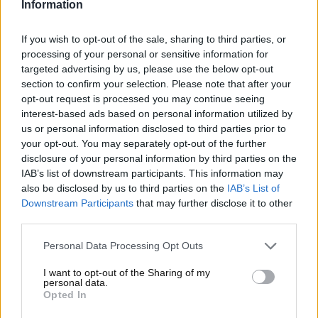
Information
esempio, costa una fortuna sul mercato dei
collezionisti. Ecco come potete usare un mezzo come
If you wish to opt-out of the sale, sharing to third parties, or
questo per guadagnare una bella somma, sempre se
processing of your personal or sensitive information for
è in condizioni di circolare.
targeted advertising by us, please use the below opt-out
section to confirm your selection. Please note that after your
Questa tedesca vale oro!
opt-out request is processed you may continue seeing
interest-based ads based on personal information utilized by
us or personal information disclosed to third parties prior to
Prodotta tra il 1989 ed il 1994 in appena 507
your opt-out. You may separately opt-out of the further
esemplari numerati basati sul telaio della BMW Serie
disclosure of your personal information by third parties on the
5 modello E34, la
Alpina B10
è una sportiva con
IAB’s list of downstream participants. This information may
motore Bi-Turbo molto apprezzata da chi negli anni
also be disclosed by us to third parties on the
IAB’s List of
novanta già poteva guidare. Questo bolide,
Downstream Participants
that may further disclose it to other
esteticamente molto simile all’auto su cui si basa,
third parties.
nasconde prestazioni da top di gamma, oltre a
Personal Data Processing Opt Outs
vantare un’estetica brillante.
I want to opt-out of the Sharing of my
personal data.
Opted In