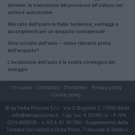
termine: la transizione dal possesso all’utilizzo nel
settore automotive
Mercato dell’usato in Italia: tendenze, vantaggi e
accorgimenti per un acquisto consapevole
Vizio occulto dell’auto – come rilevarlo prima
dell’acquisto?
L’evoluzione dell’auto e la scelta strategica del
noleggio
Chi siamo
Contattaci
Disclaimer
Privacy policy
Cookie policy
© by Delta Pictures S.r.l. - Via G. Boglietti 2, 13900 Biella
- info@deltapictures.it - Cap. Soc. € 50.000 i.v. - P. IVA:
02154000026 - n. R.E.A. BI 181760 - Supplemento della
Testata Giornalistica Delta Press, Tribunale di Biella n.