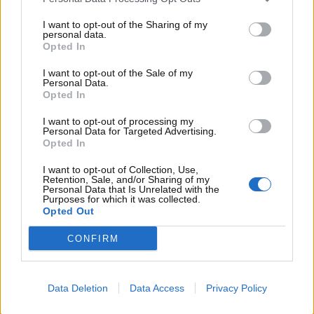
un principio fondamentale: le nostre montagne non sono
I want to opt-out of the Sharing of my
piste, sono patrimonio. Questa modifica restituisce
personal data.
coerenza alla nostra
visione di sviluppo sostenibile e di
Opted In
promozione del turismo lento
“.
I want to opt-out of the Sale of my
Personal Data.
Opted In
I want to opt-out of processing my
Personal Data for Targeted Advertising.
Opted In
I want to opt-out of Collection, Use,
Retention, Sale, and/or Sharing of my
Personal Data that Is Unrelated with the
Purposes for which it was collected.
Opted Out
CONFIRM
Divieto di transito dei mezzi a motore su queste
Data Deletion
Data Access
Privacy Policy
strade: ora è tutto vero – www.motorinews24.com