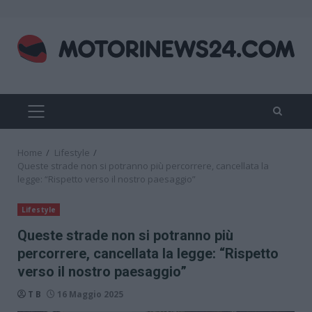
Skip
to
content
PRIMARY
MENU
Home
Lifestyle
Queste strade non si potranno più percorrere, cancellata la
legge: “Rispetto verso il nostro paesaggio”
Lifestyle
Queste strade non si potranno più
percorrere, cancellata la legge: “Rispetto
verso il nostro paesaggio”
T B
16 Maggio 2025