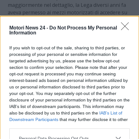
maggiormente nel dettaglio, la Lega diversi anni fa
aveva permesso ai mezzi motorizzati di accedere su
queste strade. La nuova Giunta regionale di
centrosinistra dell’Umbria, con a capo Stefania
Motori News 24 -
Do Not Process My Personal
Information
Proietti, ha scelto di
eliminare questa legge e di
tornare al divieto di circolazione per i mezzi a
If you wish to opt-out of the sale, sharing to third parties, or
motore sui sentieri
e sulle altre strade elencate in
processing of your personal or sensitive information for
precedenza. Ecco gli ulteriori dettagli in merito.
targeted advertising by us, please use the below opt-out
section to confirm your selection. Please note that after your
Qui non potranno più
opt-out request is processed you may continue seeing
interest-based ads based on personal information utilized by
circolare auto e altri mezzi
us or personal information disclosed to third parties prior to
your opt-out. You may separately opt-out of the further
motorizzati: la decisione è
disclosure of your personal information by third parties on the
definitiva
IAB’s list of downstream participants. This information may
also be disclosed by us to third parties on the
IAB’s List of
Downstream Participants
that may further disclose it to other
Queste le parole dell’assessora al Turismo e alla
third parties.
Montagna,
Simona Meloni
: “
Si tratta di una
norma di
civiltà, di rispetto verso il nostro paesaggio
, che riafferma
Personal Data Processing Opt Outs