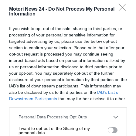
Tale elemento è fondamentale per il corretto
Motori News 24 -
Do Not Process My Personal
funzionamento del motore. Il carburante, a causa del
Information
guasto alla cinghia, corre il rischio nel tempo
di scorrere lungo la parete del cilindro e di usurare in
If you wish to opt-out of the sale, sharing to third parties, or
tempi brevi proprio la cinghia di distribuzione.
processing of your personal or sensitive information for
targeted advertising by us, please use the below opt-out
Esistono, però, alcune
soluzioni valide per
section to confirm your selection. Please note that after your
scongiurare qualsiasi tipo di problema anche
opt-out request is processed you may continue seeing
oltre i 150mila chilometri
. Ecco tutto quello che c’è
interest-based ads based on personal information utilized by
da sapere.
us or personal information disclosed to third parties prior to
your opt-out. You may separately opt-out of the further
Mai più problemi al motore
disclosure of your personal information by third parties on the
IAB’s list of downstream participants. This information may
con questi piccoli
also be disclosed by us to third parties on the
IAB’s List of
Downstream Participants
that may further disclose it to other
accorgimenti
third parties.
Il motore appena menzionato tornerà a essere
Personal Data Processing Opt Outs
affidabile nel tempo grazie a un
particolare kit di
I want to opt-out of the Sharing of my
conversione
progettato dagli ingegneri di una
personal data.