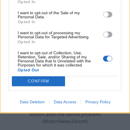
azienda olandese. Gli automobilisti in possesso di
Opted In
una vettura con motore PureTech 1.2, dunque,
I want to opt-out of the Sale of my
potranno d’ora in avanti dormire sonni tranquilli e
Personal Data.
Opted In
godersi a lungo il mezzo.
I want to opt-out of processing my
Personal Data for Targeted Advertising.
Opted In
I want to opt-out of Collection, Use,
Retention, Sale, and/or Sharing of my
Personal Data that Is Unrelated with the
Purposes for which it was collected.
Opted Out
CONFIRM
Data Deletion
Data Access
Privacy Policy
Motori auto che danno problemi
(MotoriNews24.com)