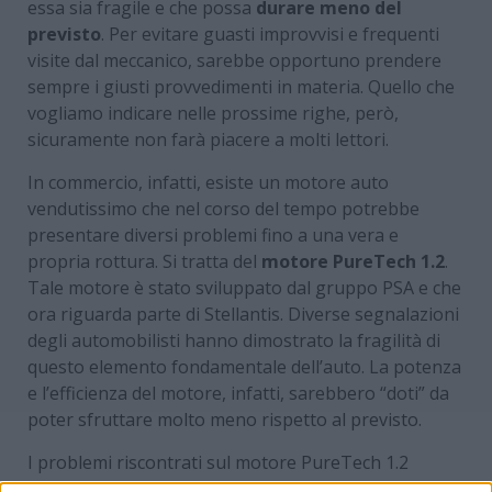
essa sia fragile e che possa
durare meno del
previsto
. Per evitare guasti improvvisi e frequenti
visite dal meccanico, sarebbe opportuno prendere
sempre i giusti provvedimenti in materia. Quello che
vogliamo indicare nelle prossime righe, però,
sicuramente non farà piacere a molti lettori.
In commercio, infatti, esiste un motore auto
vendutissimo che nel corso del tempo potrebbe
presentare diversi problemi fino a una vera e
propria rottura. Si tratta del
motore PureTech 1.2
.
Tale motore è stato sviluppato dal gruppo PSA e che
ora riguarda parte di Stellantis. Diverse segnalazioni
degli automobilisti hanno dimostrato la fragilità di
questo elemento fondamentale dell’auto. La potenza
e l’efficienza del motore, infatti, sarebbero “doti” da
poter sfruttare molto meno rispetto al previsto.
I problemi riscontrati sul motore PureTech 1.2
farebbero riferimento alla
cinghia di distribuzione
.