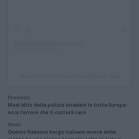
Un post condiviso da Renault Italia (@renault_italia)
Continue
Previous:
Maxi blitz della polizia stradale in tutta Europa:
Reading
ecco l’errore che ti costerà caro
Next:
Questo fiabesco borgo italiano invece della