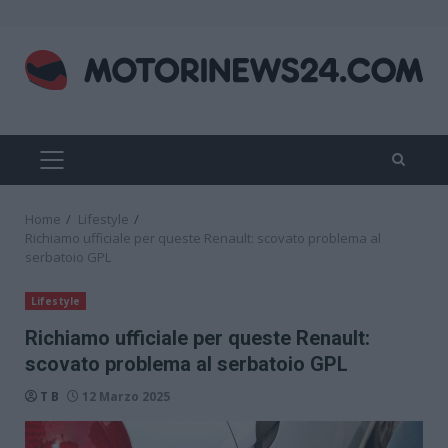
Skip
to
content
PRIMARY
MENU
Home
Lifestyle
Richiamo ufficiale per queste Renault: scovato problema al
serbatoio GPL
Lifestyle
Richiamo ufficiale per queste Renault:
scovato problema al serbatoio GPL
T B
12 Marzo 2025