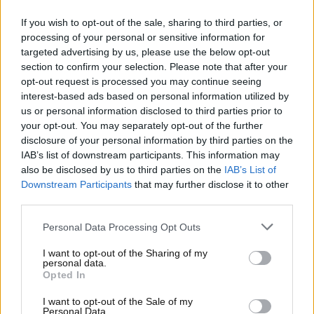
problema che ha vanificato tutte queste interessanti
If you wish to opt-out of the sale, sharing to third parties, or
caratteristiche dell’auto: ecco quali.
processing of your personal or sensitive information for
targeted advertising by us, please use the below opt-out
Importanza della
section to confirm your selection. Please note that after your
opt-out request is processed you may continue seeing
manutenzione
interest-based ads based on personal information utilized by
us or personal information disclosed to third parties prior to
Tornando al richiamo, Renault ha comunicato che,
your opt-out. You may separately opt-out of the further
per i veicoli interessati, sarà effettuato un controllo
disclosure of your personal information by third parties on the
del serbatoio GPL per verificare la presenza di
IAB’s list of downstream participants. This information may
also be disclosed by us to third parties on the
IAB’s List of
eventuali anomalie. In caso di necessità, il serbatoio
Downstream Participants
that may further disclose it to other
verrà sostituito. Questo intervento è fondamentale
third parties.
per garantire la sicurezza degli automobilisti e per
mantenere elevati standard di qualità, a
Personal Data Processing Opt Outs
dimostrazione dell’impegno della casa francese nel
I want to opt-out of the Sharing of my
proteggere la propria clientela .Questo richiamo
personal data.
riguarda 44 veicoli prodotti nello stabilimento di
Opted In
Valladolid, in Spagna, dotati di impianto
di
I want to opt-out of the Sale of my
alimentazione a GPL
Personal Data.