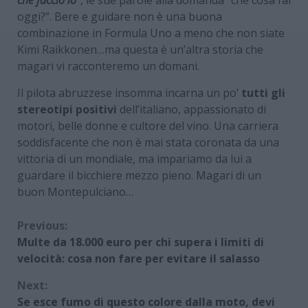
che faccio io”
, le sue parole alla domanda “che cosa fai
oggi?”. Bere e guidare non è una buona
combinazione in Formula Uno a meno che non siate
Kimi Raikkonen…ma questa è un’altra storia che
magari vi racconteremo un domani.
Il pilota abruzzese insomma incarna un po’
tutti gli
stereotipi positivi
dell’italiano, appassionato di
motori, belle donne e cultore del vino. Una carriera
soddisfacente che non è mai stata coronata da una
vittoria di un mondiale, ma impariamo da lui a
guardare il bicchiere mezzo pieno. Magari di un
buon Montepulciano…
Continue
Previous:
Multe da 18.000 euro per chi supera i limiti di
Reading
velocità: cosa non fare per evitare il salasso
Next:
Se esce fumo di questo colore dalla moto, devi