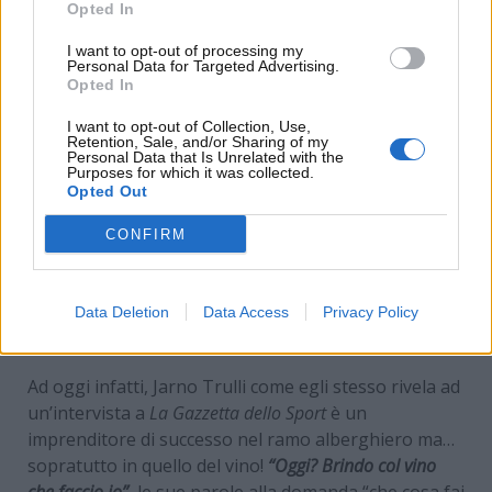
Opted In
I want to opt-out of processing my
Personal Data for Targeted Advertising.
Opted In
I want to opt-out of Collection, Use,
Retention, Sale, and/or Sharing of my
Personal Data that Is Unrelated with the
Purposes for which it was collected.
Opted Out
CONFIRM
Ecco cosa fa oggi Jarno Trulli (Wikipedia) -
www.MotoriNews24.com
Data Deletion
Data Access
Privacy Policy
Ad oggi infatti, Jarno Trulli come egli stesso rivela ad
un’intervista a
La Gazzetta dello Sport
è un
imprenditore di successo nel ramo alberghiero ma…
sopratutto in quello del vino!
“Oggi? Brindo col vino