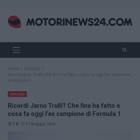
Skip
to
content
PRIMARY
MENU
Home
Lifestyle
Ricordi Jarno Trulli? Che fine ha fatto e cosa fa oggi l’ex campione
di Formula 1
Lifestyle
Ricordi Jarno Trulli? Che fine ha fatto e
cosa fa oggi l’ex campione di Formula 1
T B
11 Maggio 2025