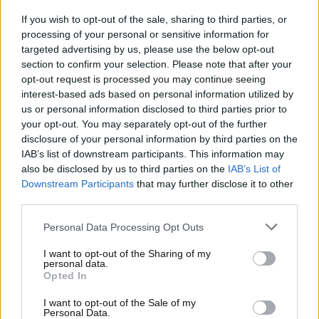
dello sport – Prost, Renault e in ultimo Lotus con cui
If you wish to opt-out of the sale, sharing to third parties, or
si è ritirato nel 2011 dopo ben 252 gran premi corsi.
processing of your personal or sensitive information for
Nel suo palmares, una vittoria e 11 podi che
non
targeted advertising by us, please use the below opt-out
sono pochi
, se consideriamo che Trulli non ha mai
section to confirm your selection. Please note that after your
avuto una macchina con cui puntare davvero al titolo
opt-out request is processed you may continue seeing
in tutti quegli anni.
interest-based ads based on personal information utilized by
us or personal information disclosed to third parties prior to
your opt-out. You may separately opt-out of the further
Un cambiamento radicale!
disclosure of your personal information by third parties on the
IAB’s list of downstream participants. This information may
Ad oggi, Trulli è
molto lontano dal mondo delle
also be disclosed by us to third parties on the
IAB’s List of
corse
. Il pilota ha corso una decina di anni fa in
Downstream Participants
that may further disclose it to other
Formula E, poi è passato a commentare le
third parties.
prestazioni dei colleghi su TV8 ma la sua principale
Personal Data Processing Opt Outs
attività, oggi, ha poco a che fare con le corse. In
effetti, se prendiamo il Codice della Strada,
I want to opt-out of the Sharing of my
potremmo dire che si tratta di qualcosa che va in
personal data.
Opted In
perfetta antitesi a ciò che un pilota dovrebbe fare.
I want to opt-out of the Sale of my
Personal Data.