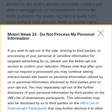
all’interno del centro abitato, potrebbe rivelarsi più
utile e vantaggioso un riscaldamento diretto dei
sedili piuttosto che quello regolare al quale tutti
sono sempre stati abituati. Nelle prossime righe
scopriremo il perché di tutto ciò, facendoti scoprire
un
trucco geniale
.
Motori News 24 -
Do Not Process My Personal
Information
Il trucco sbalorditivo da
If you wish to opt-out of the sale, sharing to third parties, or
attuare riscaldando i sedili
processing of your personal or sensitive information for
targeted advertising by us, please use the below opt-out
della tua auto: risparmio
section to confirm your selection. Please note that after your
opt-out request is processed you may continue seeing
assicurato
interest-based ads based on personal information utilized by
us or personal information disclosed to third parties prior to
Il
riscaldamento dei sedili dell’auto
permette, per
your opt-out. You may separately opt-out of the further
l’appunto, al sedile e spesse volte anche allo
disclosure of your personal information by third parties on the
schienale di essere rapidamente riscaldati. Questa
IAB’s list of downstream participants. This information may
also be disclosed by us to third parties on the
IAB’s List of
mossa garantisce agli “abitanti” della macchina un
Downstream Participants
that may further disclose it to other
benessere immediato in riferimento al riscaldamento