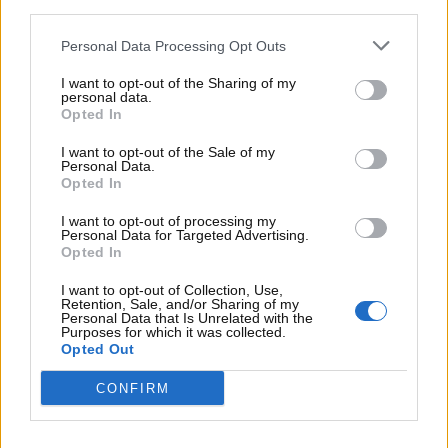
third parties.
negli ambienti freddi.
Personal Data Processing Opt Outs
I want to opt-out of the Sharing of my
personal data.
Opted In
I want to opt-out of the Sale of my
Personal Data.
Opted In
I want to opt-out of processing my
Personal Data for Targeted Advertising.
Opted In
I want to opt-out of Collection, Use,
Retention, Sale, and/or Sharing of my
Personal Data that Is Unrelated with the
Il trucco sul riscaldamento dei sedili dell’auto che ti
Purposes for which it was collected.
Opted Out
permette di risparmiare benzina –
www.motorinews24.com
CONFIRM
Come funziona questo procedimento? Di solito, nel