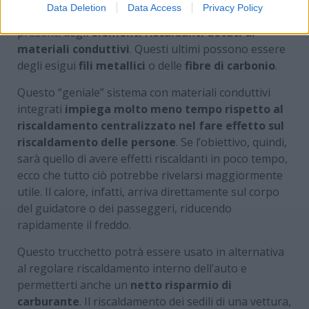
Data Deletion
Data Access
Privacy Policy
rivestimento dei sedili e dello schienale sono
presenti degli
elementi riscaldanti dotati di
materiali conduttivi
. Questi ultimi possono essere
degli esigui
fili metallici
o delle
fibre di carbonio
.
Questo “geniale” sistema con materiali conduttivi
integrati
impiega molto meno tempo rispetto al
riscaldamento centralizzato nel fare effetto sul
riscaldamento delle persone
. Se l’obiettivo, quindi,
sarà quello di avere effetti riscaldanti in poco tempo,
ecco che tutto ciò potrebbe rivelarsi maggiormente
utile. Il calore, infatti, arriva direttamente sul corpo
del guidatore o dei passeggeri, riducendo
rapidamente il freddo.
Questo trucchetto potrà essere usato in alternativa
al regolare riscaldamento interno dell’auto e
permetterti anche un
netto risparmio di
carburante
. Il riscaldamento dei sedili di una vettura,