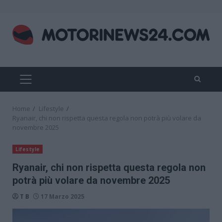
Skip
to
content
PRIMARY
MENU
Home
Lifestyle
Ryanair, chi non rispetta questa regola non potrà più volare da
novembre 2025
Lifestyle
Ryanair, chi non rispetta questa regola non
potrà più volare da novembre 2025
T B
17 Marzo 2025