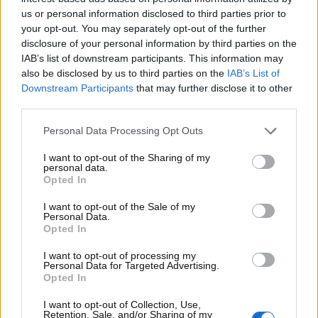
us or personal information disclosed to third parties prior to
sul bagaglio
your opt-out. You may separately opt-out of the further
disclosure of your personal information by third parties on the
Oltre all’abolizione dei biglietti cartacei,
Ryanair
IAB’s list of downstream participants. This information may
prevede di potenziare ulteriormente la propria app
also be disclosed by us to third parties on the
IAB’s List of
Downstream Participants
that may further disclose it to other
mobile, introducendo nuove funzionalità per
third parties.
migliorare l’esperienza di viaggio. Tra le novità
annunciate, c’è la possibilità per i passeggeri di
Personal Data Processing Opt Outs
ordinare cibo e bevande direttamente dal loro posto
a sedere, evitando lunghe code durante il volo.
I want to opt-out of the Sharing of my
personal data.
Questa funzionalità mira a rendere il servizio di
Opted In
bordo più veloce e piacevole.
I want to opt-out of the Sale of my
Personal Data.
Tuttavia, ci sono anche nuove restrizioni sul
Opted In
bagaglio a mano
. I passeggeri potranno portare
con sé una piccola borsa personale, ma con
I want to opt-out of processing my
Personal Data for Targeted Advertising.
dimensioni massime di 40x20x25 cm. Se il bagaglio
Opted In
supera queste misure, i viaggiatori potrebbero
incorrere in una multa fino a 70 euro al gate. Per chi
I want to opt-out of Collection, Use,
Retention, Sale, and/or Sharing of my