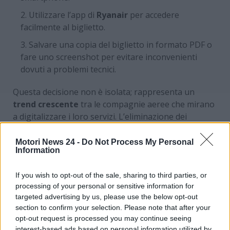
Utilizzare l’app di
Ryanair
per accedere
facilmente al biglietto.
Salvare una copia del biglietto in formato PDF o
fare uno screenshot per evitare inconvenienti
dovuti a problemi tecnici.
Questa decisione non è isolata; rappresenta un
trend crescente
tra le compagnie aeree che mirano
a digitalizzare i loro servizi. L’eliminazione dei
biglietti cartacei non solo snellisce il processo di
imbarco, ma ha anche un impatto positivo
Motori News 24 -
Do Not Process My Personal
Information
sull’ambiente, riducendo il consumo di carta e
l’impatto ecologico.
Ryanair
si unisce così ad altre
If you wish to opt-out of the sale, sharing to third parties, or
compagnie aeree che hanno già adottato politiche
processing of your personal or sensitive information for
simili, contribuendo a un futuro più sostenibile per il
targeted advertising by us, please use the below opt-out
settore dell’aviazione.
section to confirm your selection. Please note that after your
opt-out request is processed you may continue seeing
Novità nell’app e restrizioni
interest-based ads based on personal information utilized by