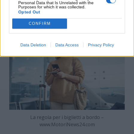
desidera portare un secondo bagaglio a mano più
Personal Data that Is Unrelated with the
Purposes for which it was collected.
grande, è disponibile l’opzione del
Priority
Opted Out
Boarding
, che consente di imbarcare una seconda
valigia in cabina.
CONFIRM
Data Deletion
Data Access
Privacy Policy
La regola per i biglietti a bordo –
www.MotoriNews24.com